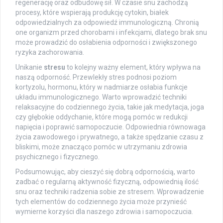
regenerację oraz odbudowę sił. W czasie snu zachodzą
procesy, które wspierają produkcję cytokin, białek
odpowiedzialnych za odpowiedź immunologiczną. Chronią
one organizm przed chorobami i infekcjami, dlatego brak snu
może prowadzić do osłabienia odporności i zwiększonego
ryzyka zachorowania.
Unikanie
stresu
to kolejny ważny element, który wpływa na
naszą odporność. Przewlekły stres podnosi poziom
kortyzolu, hormonu, który w nadmiarze osłabia funkcje
układu immunologicznego. Warto wprowadzić techniki
relaksacyjne do codziennego życia, takie jak medytacja, joga
czy głębokie oddychanie, które mogą pomóc w redukcji
napięcia i poprawić samopoczucie. Odpowiednia równowaga
życia zawodowego i prywatnego, a także spędzanie czasu z
bliskimi, może znacząco pomóc w utrzymaniu zdrowia
psychicznego i fizycznego.
Podsumowując, aby cieszyć się dobrą odpornością, warto
zadbać o regularną aktywność fizyczną, odpowiednią ilość
snu oraz techniki radzenia sobie ze stresem. Wprowadzenie
tych elementów do codziennego życia może przynieść
wymierne korzyści dla naszego zdrowia i samopoczucia.