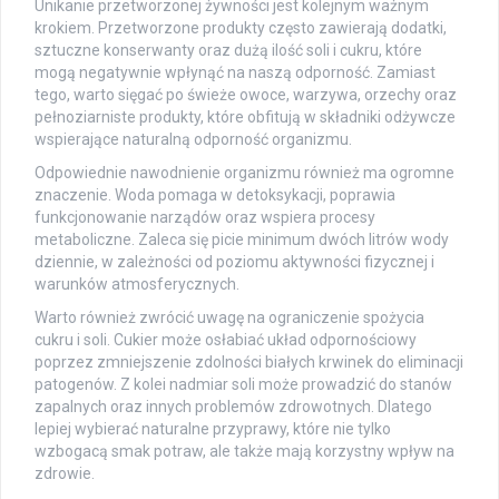
Unikanie przetworzonej żywności jest kolejnym ważnym
krokiem. Przetworzone produkty często zawierają dodatki,
sztuczne konserwanty oraz dużą ilość soli i cukru, które
mogą negatywnie wpłynąć na naszą odporność. Zamiast
tego, warto sięgać po świeże owoce, warzywa, orzechy oraz
pełnoziarniste produkty, które obfitują w składniki odżywcze
wspierające naturalną odporność organizmu.
Odpowiednie nawodnienie organizmu również ma ogromne
znaczenie. Woda pomaga w detoksykacji, poprawia
funkcjonowanie narządów oraz wspiera procesy
metaboliczne. Zaleca się picie minimum dwóch litrów wody
dziennie, w zależności od poziomu aktywności fizycznej i
warunków atmosferycznych.
Warto również zwrócić uwagę na ograniczenie spożycia
cukru i soli. Cukier może osłabiać układ odpornościowy
poprzez zmniejszenie zdolności białych krwinek do eliminacji
patogenów. Z kolei nadmiar soli może prowadzić do stanów
zapalnych oraz innych problemów zdrowotnych. Dlatego
lepiej wybierać naturalne przyprawy, które nie tylko
wzbogacą smak potraw, ale także mają korzystny wpływ na
zdrowie.