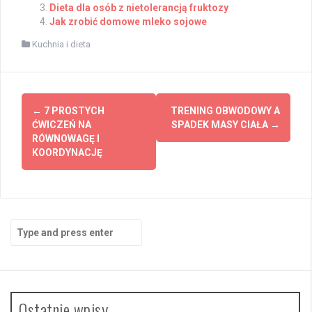
Dieta dla osób z nietolerancją fruktozy
Jak zrobić domowe mleko sojowe
Kuchnia i dieta
Post
←
7 PROSTYCH
TRENING OBWODOWY A
navigation
ĆWICZEŃ NA
SPADEK MASY CIAŁA
→
RÓWNOWAGĘ I
KOORDYNACJĘ
Search
for:
Ostatnie wpisy