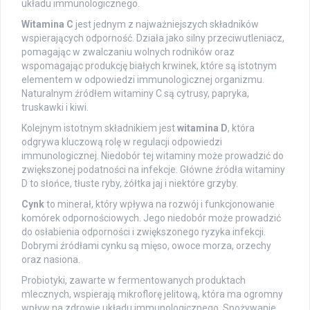
układu immunologicznego.
Witamina C
jest jednym z najważniejszych składników
wspierających odporność. Działa jako silny przeciwutleniacz,
pomagając w zwalczaniu wolnych rodników oraz
wspomagając produkcję białych krwinek, które są istotnym
elementem w odpowiedzi immunologicznej organizmu.
Naturalnym źródłem witaminy C są cytrusy, papryka,
truskawki i kiwi.
Kolejnym istotnym składnikiem jest
witamina D
, która
odgrywa kluczową rolę w regulacji odpowiedzi
immunologicznej. Niedobór tej witaminy może prowadzić do
zwiększonej podatności na infekcje. Główne źródła witaminy
D to słońce, tłuste ryby, żółtka jaj i niektóre grzyby.
Cynk
to minerał, który wpływa na rozwój i funkcjonowanie
komórek odpornościowych. Jego niedobór może prowadzić
do osłabienia odporności i zwiększonego ryzyka infekcji.
Dobrymi źródłami cynku są mięso, owoce morza, orzechy
oraz nasiona.
Probiotyki, zawarte w fermentowanych produktach
mlecznych, wspierają mikroflorę jelitową, która ma ogromny
wpływ na zdrowie układu immunologicznego. Spożywanie