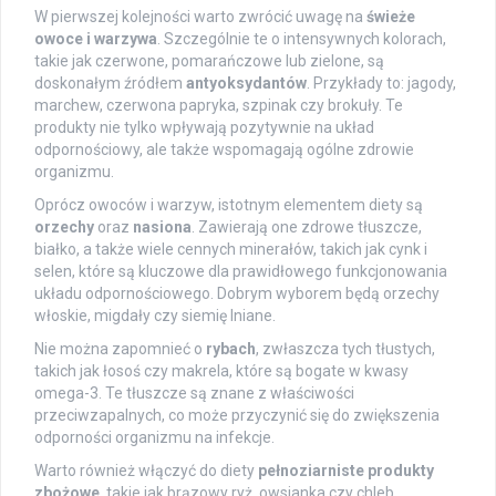
W pierwszej kolejności warto zwrócić uwagę na
świeże
owoce i warzywa
. Szczególnie te o intensywnych kolorach,
takie jak czerwone, pomarańczowe lub zielone, są
doskonałym źródłem
antyoksydantów
. Przykłady to: jagody,
marchew, czerwona papryka, szpinak czy brokuły. Te
produkty nie tylko wpływają pozytywnie na układ
odpornościowy, ale także wspomagają ogólne zdrowie
organizmu.
Oprócz owoców i warzyw, istotnym elementem diety są
orzechy
oraz
nasiona
. Zawierają one zdrowe tłuszcze,
białko, a także wiele cennych minerałów, takich jak cynk i
selen, które są kluczowe dla prawidłowego funkcjonowania
układu odpornościowego. Dobrym wyborem będą orzechy
włoskie, migdały czy siemię lniane.
Nie można zapomnieć o
rybach
, zwłaszcza tych tłustych,
takich jak łosoś czy makrela, które są bogate w kwasy
omega-3. Te tłuszcze są znane z właściwości
przeciwzapalnych, co może przyczynić się do zwiększenia
odporności organizmu na infekcje.
Warto również włączyć do diety
pełnoziarniste produkty
zbożowe
, takie jak brązowy ryż, owsianka czy chleb