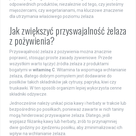
odpowiednich produktów, niezależnie od tego, czy jesteśmy
mięsożercami, czy wegetarianami, ma kluczowe znaczenie
dla utrzymania właściwego poziomu żelaza.
Jak zwiększyć przyswajalność żelaza
z pożywienia?
Przyswajalność żelaza z pożywienia można znacznie
poprawić, stosując proste zasady żywieniowe. Przede
wszystkim warto łączyć źródła żelaza z produktami
bogatymi w
witaminę C
. Witamina ta wspomaga wchłanianie
żelaza, dlatego dobrym pomysłem jest dodawanie do
posiłków takich składników jak cytrusy, papryka, kiwi czy
truskawki. W ten sposób organizm lepiej wykorzysta cenne
składniki odżywcze.
Jednocześnie należy unikać picia kawy i herbaty w trakcie lub
bezpośrednio po posiłkach, ponieważ zawarte w nich taniny
mogą hinderować przyswajanie żelaza. Dlatego, jeśli
wypijasz filiżankę kawy lub herbaty, zrób to przynajmniej
dwie godziny po zjedzeniu posiłku, aby zminimalizować ich
wpływ na wchłanianie żelaza.