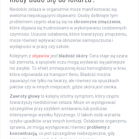
Niedobór żelaza w organizmie może manifestować się
wieloma niepokojącymi objawami. Osoby dotknięte tym
problemem często skarżą się na
chroniczne zmęczenie
,
które objawia się trudnościami w wykonywaniu codziennych
czynności. Uczucie osłabienia, które towarzyszy zmęczeniu,
może również wpływać na obniżenie samopoczucia i
wydajności w pracy czy szkole.
Kolejnym z
objawów
jest
bladość skóry
. Cera staje się szara
lub ziemista, a spojówki oczu mogą wydawać się jaśniejsze
niż zwykle. To efekt zmniejszonej ilości hemoglobiny w krwi,
która odpowiada za transport tlenu. Bladość można
zauważyć nie tylko na twarzy, ale również na opuszkach
palców czy w innych miejscach, gdzie skóra jest cienka.
Zawroty głowy
to kolejny istotny symptom, który często
towarzyszy niedoborowi żelaza. Może on występować
szczególnie przy szybkim wstawaniu lub podczas
intensywnego wysiłku fizycznego. U takich osób wzrasta
ryzyko upadków oraz innych kontuzji. Osłabienie organizmu
sprawia, że mogą występować również
problemy z
koncentracją
, co jest szczególnie niebezpieczne, gdy