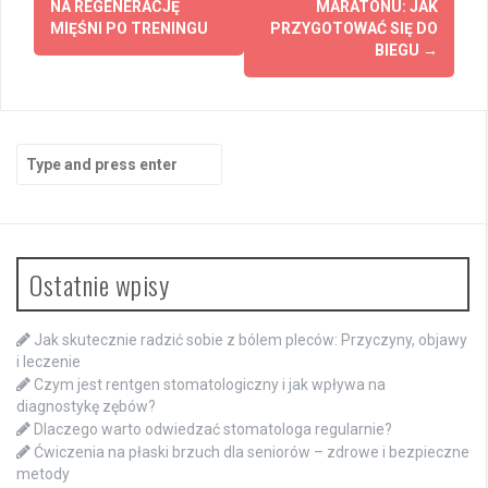
navigation
NA REGENERACJĘ
MARATONU: JAK
MIĘŚNI PO TRENINGU
PRZYGOTOWAĆ SIĘ DO
BIEGU
→
Search
for:
Ostatnie wpisy
Jak skutecznie radzić sobie z bólem pleców: Przyczyny, objawy
i leczenie
Czym jest rentgen stomatologiczny i jak wpływa na
diagnostykę zębów?
Dlaczego warto odwiedzać stomatologa regularnie?
Ćwiczenia na płaski brzuch dla seniorów – zdrowe i bezpieczne
metody