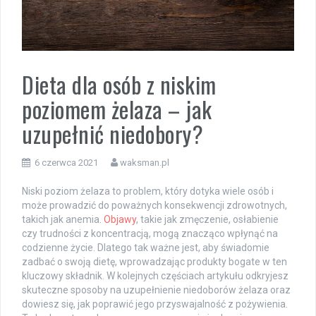
Dieta dla osób z niskim
poziomem żelaza – jak
uzupełnić niedobory?
6 czerwca 2021
waksman.pl
Niski poziom żelaza to problem, który dotyka wiele osób i
może prowadzić do poważnych konsekwencji zdrowotnych,
takich jak anemia.
Objawy
, takie jak zmęczenie, osłabienie
czy trudności z koncentracją, mogą znacząco wpłynąć na
codzienne życie. Dlatego tak ważne jest, aby świadomie
zadbać o swoją dietę, wprowadzając produkty bogate w ten
kluczowy składnik. W kolejnych częściach artykułu odkryjesz
skuteczne sposoby na uzupełnienie niedoborów żelaza oraz
dowiesz się, jak poprawić jego przyswajalność z pożywienia.