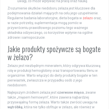
uwagi, co może wpływać na pracę oraz naukę.
Zrozumienie skutków niedoboru żelaza jest kluczowe dla
podejmowania działań mających na celu jego uzupełnienie.
Regularne badania laboratoryjne, dieta bogata w
żelazo
oraz,
w razie potrzeby, suplementacja mogą pomóc w
przywróceniu prawidłowego poziomu tego ważnego
składnika odżywczego, co korzystnie wpłynie na ogólne
zdrowie i samopoczucie.
Jakie produkty spożywcze są bogate
w żelazo?
Żelazo jest niezbędnym minerałem, który odgrywa kluczową
rolę w produkcji hemoglobiny oraz transportowaniu tlenu w
organizmie. Warto włączyć do diety produkty bogate w ten
pierwiastek, zwłaszcza w przypadku osób z jego
niedoborem.
Najlepszym źródłem żelaza jest
czerwone mięso
, zwane
także „mięsem hemowym”, które zawiera najbardziej
przyswajalną formę żelaza. Warto także zwrócić uwagę na
wątróbkę
, która nie tylko obfituje w żelazo, ale również w