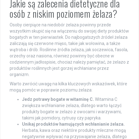
Jakie są zalecenia dietetyczne dla
osób z niskim poziomem żelaza?
Osoby cierpiące na niedobór żelaza powinny przede
wszystkim skupić się na włączeniu do swojej diety produktów
bogatych w ten pierwiastek. Do najbogatszych źródeł żelaza
zaliczają się czerwone mięso, takie jak wołowina, a także
wątroba i drób. Roślinne źródła żelaza, jak soczewica, fasola,
orzechy oraz nasiona, również powinny być obecne w
codziennym jadłospisie, chociaż należy pamiętać, że żelazo z
produktów roślinnych jest gorzej wchłaniane przez
organizm.
Warto zwrócić uwagę na kilka kluczowych wskazówek, które
mogą pomóc w poprawie poziomu żelaza:
Jedz potrawy bogate w witaminę C.
Witamina C
zwiększa wchłanianie żelaza, dlatego warto łączyć
produkty bogate w żelazo z owocami i warzywami,
takimi jak pomidory, cytrusy czy papryka.
Unikaj produktów hamujących wchłanianie żelaza.
Herbata, kawa oraz niektóre produkty mleczne mogą
negatywnie wpływać na przyswajanie żelaza, dlatego