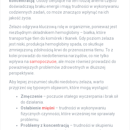
koncentracją
. Osoby cierpiące na ten rodzaj anemii często
doświadczają braku energii i mają trudności w wykonywaniu
codziennych zadań, co może znacząco wpłynąć na ich
jakość życia.
Żelazo odgrywa kluczową rolę w organizmie, ponieważ jest
niezbędnym składnikiem hemoglobiny – białka, które
transportuje tlen do komórek i tkanek. Gdy poziom żelaza
jest niski, produkcja hemoglobiny spada, co skutkuje
zmniejszoną zdolnością krwi do przenoszenia tlenu. To z
kolei prowadzi do niedotlenienia narządów, co nie tylko
wpływa na
samopoczucie
, ale może również prowadzić do
poważniejszych problemów zdrowotnych w dłuższej
perspektywie.
Aby lepiej zrozumieć skutki niedoboru żelaza, warto
przyjrzeć się typowym objawom, które mogą wystąpić:
Zmęczenie
– poczucie stałego wyczerpania i brak sił
do działania.
Osłabienie
mięśni
– trudności w wykonywaniu
fizycznych czynności, które wcześniej nie sprawiały
problemu.
Problemy z koncentracją
– trudności w skupieniu