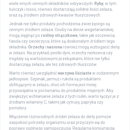
wiele innych cennych składników odżywczych.
Ryby
, w tym
tuńczyk i łosoś, również dostarczają solidne ilości żelaza,
oraz są źródłem zdrowych kwasów tłuszczowych.
Jednak nie tylko produkty pochodzenia zwierzęcego są
cennym źródłem żelaza. Osoby na diecie wegetariańskiej
mogą sięgnąć po
rośliny strączkowe
, takie jak soczewica,
fasola czy ciecierzyca, które są doskonałym źródłem tego
składnika.
Orzechy
i
nasiona
również mogą wzbogacić dietę
w żelazo. Na przykład, pestki dyni, orzechy nerkowca czy
migdały są wartościowymi przekąskami, które nie tylko
dostarczają żelaza, ale też zdrowych tłuszczów.
Warto również uwzględnić
warzywa liściaste
w codziennym
jadłospisie. Szpinak, jarmuż i rukola są produktami
obfitującymi w żelazo, choć ich forma jest mniej
przyswajalna w porównaniu do produktów mięsnych. Aby
zwiększyć wchłanianie żelaza z tych roślin, warto łączyć je z
źródłami witaminy C, takimi jak cytrusy, papryka czy
pomidory.
Włączenie różnorodnych źródeł żelaza do diety pomoże
zaspokoić potrzeby organizmu oraz przyczyni się do
poprawy ogólnego samopoczucia. Regularna konsumpcja