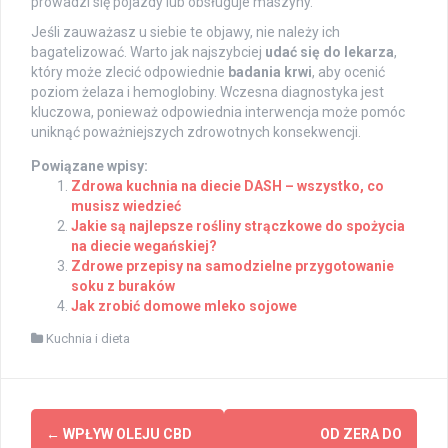
prowadzi się pojazdy lub obsługuje maszyny.
Jeśli zauważasz u siebie te objawy, nie należy ich
bagatelizować. Warto jak najszybciej
udać się do lekarza
,
który może zlecić odpowiednie
badania krwi
, aby ocenić
poziom żelaza i hemoglobiny. Wczesna diagnostyka jest
kluczowa, ponieważ odpowiednia interwencja może pomóc
uniknąć poważniejszych zdrowotnych konsekwencji.
Powiązane wpisy:
Zdrowa kuchnia na diecie DASH – wszystko, co
musisz wiedzieć
Jakie są najlepsze rośliny strączkowe do spożycia
na diecie wegańskiej?
Zdrowe przepisy na samodzielne przygotowanie
soku z buraków
Jak zrobić domowe mleko sojowe
Kuchnia i dieta
Post
←
WPŁYW OLEJU CBD
OD ZERA DO