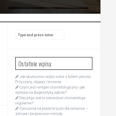
Search
for:
Ostatnie wpisy
Jak skutecznie radzić sobie z bólem pleców:
Przyczyny, objawy i leczenie
Czym jest rentgen stomatologiczny i jak
wpływa na diagnostykę zębów?
Dlaczego warto odwiedzać stomatologa
regularnie?
Ćwiczenia na płaski brzuch dla seniorów –
zdrowe i bezpieczne metody