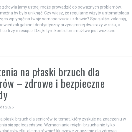
e zdrowia jamy ustnej może prowadzić do poważnych problemów,
 można by było uniknąć. Czy wiesz, że regularne wizyty u stomatologa
co wpłynąć na twoje samopoczucie i zdrowie? Specjaliści zalecają,
 odwiedzali gabinet dentystyczny przynajmniej dwa razy w roku, a
t co trzy miesiące. Dzięki tym kontrolom możliwe jest wczesne
]
enia na płaski brzuch dla
rów – zdrowe i bezpieczne
dy
ada 2025
a płaski brzuch dla seniorów to temat, który zyskuje na znaczeniu w
enia się społeczeństwa. Wzmacnianie mięśni brzucha nie tylko
gląd sylwetki, ale ma również kluczowe znaczenie dla zdrowia