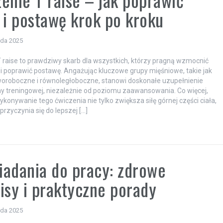
 i postawę krok po kroku
ada 2025
 raise to prawdziwy skarb dla wszystkich, którzy pragną wzmocnić
 i poprawić postawę. Angażując kluczowe grupy mięśniowe, takie jak
oroboczne i równoległoboczne, stanowi doskonałe uzupełnienie
ny treningowej, niezależnie od poziomu zaawansowania. Co więcej,
ykonywanie tego ćwiczenia nie tylko zwiększa siłę górnej części ciała,
przyczynia się do lepszej […]
niadania do pracy: zdrowe
isy i praktyczne porady
ada 2025