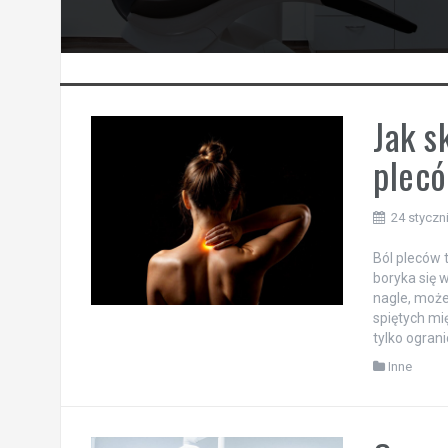
Jak s
plecó
24 styczn
Ból pleców 
boryka się w
nagle, może
spiętych mi
tylko ogran
Inne