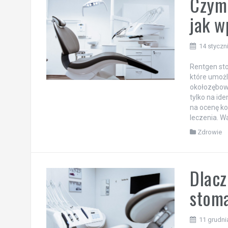
Czym 
jak w
14 styczn
Rentgen sto
które umożl
okołozębow
tylko na ide
na ocenę ko
leczenia. W
Zdrowie
Dlacz
stoma
11 grudni