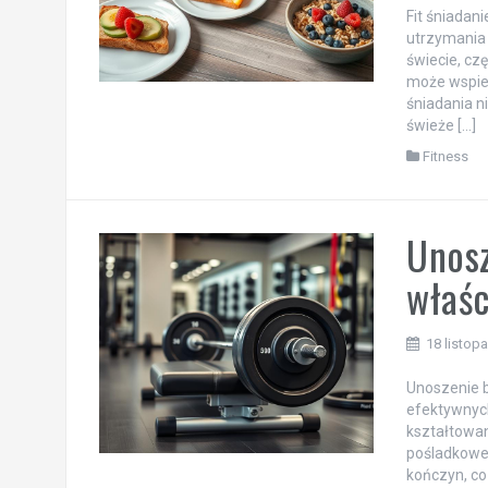
Fit śniadani
utrzymania 
świecie, cz
może wspie
śniadania n
świeże […]
Fitness
Unosz
właśc
18 listop
Unoszenie bi
efektywnych
kształtowan
pośladkowe,
kończyn, co