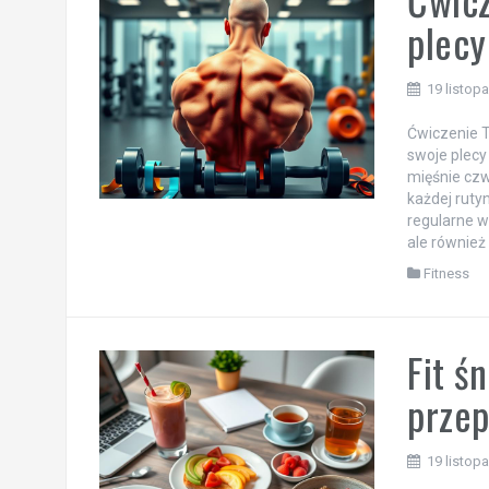
plecy
19 listop
Ćwiczenie T
swoje plecy
mięśnie czw
każdej ruty
regularne w
ale również 
Fitness
Fit ś
przep
19 listop