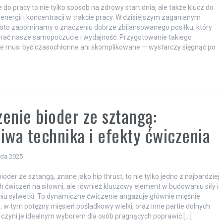
e do pracy to nie tylko sposób na zdrowy start dnia, ale także klucz do
energii i koncentracji w trakcie pracy. W dzisiejszym zaganianym
ęsto zapominamy o znaczeniu dobrze zbilansowanego posiłku, który
rać nasze samopoczucie i wydajność. Przygotowanie takiego
ie musi być czasochłonne ani skomplikowane — wystarczy sięgnąć po
enie bioder ze sztangą:
iwa technika i efekty ćwiczenia
ada 2025
oder ze sztangą, znane jako hip thrust, to nie tylko jedno z najbardziej
 ćwiczeń na siłowni, ale również kluczowy element w budowaniu siły i
iu sylwetki. To dynamiczne ćwiczenie angażuje głównie mięśnie
 w tym potężny mięsień pośladkowy wielki, oraz inne partie dolnych
 czyni je idealnym wyborem dla osób pragnących poprawić […]