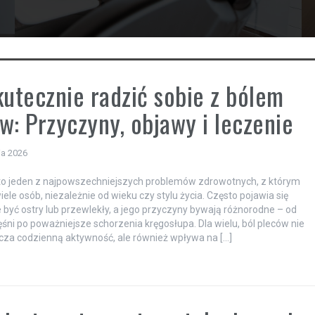
kutecznie radzić sobie z bólem
w: Przyczyny, objawy i leczenie
ia 2026
to jeden z najpowszechniejszych problemów zdrowotnych, z którym
iele osób, niezależnie od wieku czy stylu życia. Często pojawia się
 być ostry lub przewlekły, a jego przyczyny bywają różnorodne – od
ęśni po poważniejsze schorzenia kręgosłupa. Dla wielu, ból pleców nie
icza codzienną aktywność, ale również wpływa na […]