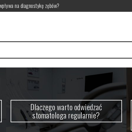
 wpływa na diagnostykę zębów?
egularnie?
– zdrowe i bezpieczne metody
nienie mięśni i rehabilitacja
orzyści i porady treningowe
w: Przyczyny, objawy i leczenie
Dlaczego warto odwiedzać
stomatologa regularnie?