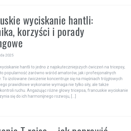
uskie wyciskanie hantli:
ika, korzyści i porady
ingowe
ada 2025
wyciskanie hantli to jedno z najskuteczniejszych ćwiczeń na tricepsy,
ło popularność zarówno wśród amatorów, jak i profesjonalnych
 To izolowane ćwiczenie koncentruje się na mięśniach trójgłowych
 jego prawidłowe wykonanie wymaga nie tylko siły, ale także
 kontroli ruchu. Angażując różne głowy tricepsa, francuskie wyciskanie
zynia się do ich harmonijnego rozwoju, […]
enie T raise – jak poprawić