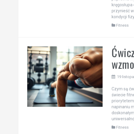
kręgosłupa 
przynieść w
kondycji fiz
Fitness
Ćwicz
wzmoc
19 listop
Czym są ćwi
świecie fit
priorytetem
napinaniu m
doskonałym 
uniwersalno
Fitness