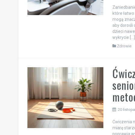
Zaniedbani
które łatwo
mogą znaczą
aby dorośli
dzieci nawe
wykrycie […
Zdrowie
Ćwicz
senio
meto
20 listop
Ćwiczenia n
miarę starz
poprawia wy