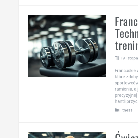
Franc
Techn
tren
19 listop
Francuskie 
które zdoby
sportowców.
ramienia, a
precyzyjnej
hantli przyc
Fitness
Ćwicz