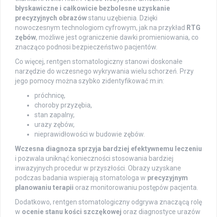
błyskawiczne i całkowicie bezbolesne uzyskanie
precyzyjnych obrazów
stanu uzębienia. Dzięki
nowoczesnym technologiom cyfrowym, jak na przykład
RTG
zębów
, możliwe jest ograniczenie dawki promieniowania, co
znacząco podnosi bezpieczeństwo pacjentów.
Co więcej, rentgen stomatologiczny stanowi doskonałe
narzędzie do wczesnego wykrywania wielu schorzeń. Przy
jego pomocy można szybko zidentyfikować m.in:
próchnicę,
choroby przyzębia,
stan zapalny,
urazy zębów,
nieprawidłowości w budowie zębów.
Wczesna diagnoza sprzyja bardziej efektywnemu leczeniu
i pozwala uniknąć konieczności stosowania bardziej
inwazyjnych procedur w przyszłości. Obrazy uzyskane
podczas badania wspierają stomatologa w
precyzyjnym
planowaniu terapii
oraz monitorowaniu postępów pacjenta.
Dodatkowo, rentgen stomatologiczny odgrywa znaczącą rolę
w
ocenie stanu kości szczękowej
oraz diagnostyce urazów