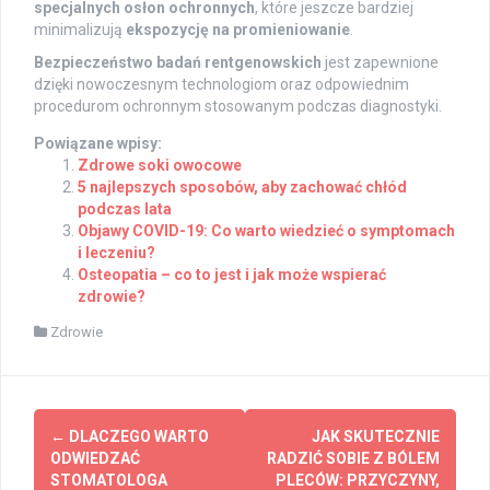
specjalnych osłon ochronnych
, które jeszcze bardziej
minimalizują
ekspozycję na promieniowanie
.
Bezpieczeństwo badań rentgenowskich
jest zapewnione
dzięki nowoczesnym technologiom oraz odpowiednim
procedurom ochronnym stosowanym podczas diagnostyki.
Powiązane wpisy:
Zdrowe soki owocowe
5 najlepszych sposobów, aby zachować chłód
podczas lata
Objawy COVID-19: Co warto wiedzieć o symptomach
i leczeniu?
Osteopatia – co to jest i jak może wspierać
zdrowie?
Zdrowie
Post
←
DLACZEGO WARTO
JAK SKUTECZNIE
navigation
ODWIEDZAĆ
RADZIĆ SOBIE Z BÓLEM
STOMATOLOGA
PLECÓW: PRZYCZYNY,