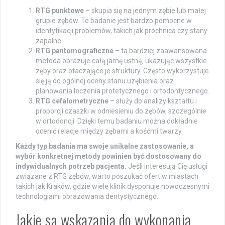
RTG punktowe
– skupia się na jednym zębie lub małej
grupie zębów. To badanie jest bardzo pomocne w
identyfikacji problemów, takich jak próchnica czy stany
zapalne.
RTG pantomograficzne
– ta bardziej zaawansowana
metoda obrazuje całą jamę ustną, ukazując wszystkie
zęby oraz otaczające je struktury. Często wykorzystuje
się ją do ogólnej oceny stanu uzębienia oraz
planowania leczenia protetycznego i ortodontycznego.
RTG cefalometryczne
– służy do analizy kształtu i
proporcji czaszki w odniesieniu do zębów, szczególnie
w ortodoncji. Dzięki temu badaniu można dokładnie
ocenić relacje między zębami a kośćmi twarzy.
Każdy typ badania ma swoje unikalne zastosowanie, a
wybór konkretnej metody powinien być dostosowany do
indywidualnych potrzeb pacjenta.
Jeśli interesują Cię usługi
związane z RTG zębów, warto poszukać ofert w miastach
takich jak Kraków, gdzie wiele klinik dysponuje nowoczesnymi
technologiami obrazowania dentystycznego.
Jakie są wskazania do wykonania