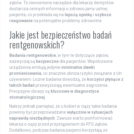
zębów. To nieocenione narzędzie dla lekarzy dentystów
dostarcza cennych informacji o zdrowiu jamy ustnej
pacjenta, co przekłada się na
lepszą opiekę
i
szybsze
reagowanie
na potencjalne problemy zdrowotne.
Jakie jest bezpieczeństwo badań
rentgenowskich?
Badania rentgenowskie
, w tym te dotyczące zębów,
zazwyczaj są
bezpieczne
dla pacjentów. Współczesne
urządzenia emitują jedynie
minimalne dawki
promieniowania
, co znacznie obniża ryzyko związane z ich
używaniem. Liczne badania dowodzą, że
korzyści płynące z
takich badań
przewyższają ewentualne zagrożenia.
Precyzyjne obrazy są
kluczowe w diagnostyce
stomatologicznej
.
Należy jednak pamiętać, że u kobiet w ciąży takie badania
powinny być przeprowadzane
wyłącznie w sytuacjach
naprawdę niezbędnych
. Zawsze warto poinformować
lekarza o ciąży przed przystąpieniem do RTG zębów.
Dodatkowo, podczas badania pacjenci korzystają ze