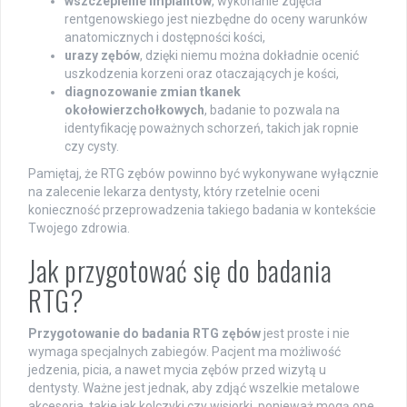
wszczepienie implantów
, wykonanie zdjęcia
rentgenowskiego jest niezbędne do oceny warunków
anatomicznych i dostępności kości,
urazy zębów
, dzięki niemu można dokładnie ocenić
uszkodzenia korzeni oraz otaczających je kości,
diagnozowanie zmian tkanek
okołowierzchołkowych
, badanie to pozwala na
identyfikację poważnych schorzeń, takich jak ropnie
czy cysty.
Pamiętaj, że RTG zębów powinno być wykonywane wyłącznie
na zalecenie lekarza dentysty, który rzetelnie oceni
konieczność przeprowadzenia takiego badania w kontekście
Twojego zdrowia.
Jak przygotować się do badania
RTG?
Przygotowanie do badania RTG zębów
jest proste i nie
wymaga specjalnych zabiegów. Pacjent ma możliwość
jedzenia, picia, a nawet mycia zębów przed wizytą u
dentysty. Ważne jest jednak, aby zdjąć wszelkie metalowe
akcesoria, takie jak kolczyki czy wisiorki, ponieważ mogą one