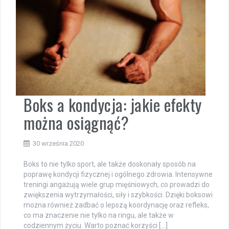
Boks a kondycja: jakie efekty
można osiągnąć?
30 września 2020
Boks to nie tylko sport, ale także doskonały sposób na
poprawę kondycji fizycznej i ogólnego zdrowia. Intensywne
treningi angażują wiele grup mięśniowych, co prowadzi do
zwiększenia wytrzymałości, siły i szybkości. Dzięki boksowi
można również zadbać o lepszą koordynację oraz refleks,
co ma znaczenie nie tylko na ringu, ale także w
codziennym życiu. Warto poznać korzyści […]