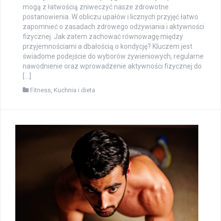
mogą z łatwością zniweczyć nasze zdrowotne
postanowienia. W obliczu upałów i licznych przyjęć łatwo
zapomnieć o zasadach zdrowego odżywiania i aktywności
fizycznej. Jak zatem zachować równowagę między
przyjemnościami a dbałością o kondycję? Kluczem jest
świadome podejście do wyborów żywieniowych, regularne
nawodnienie oraz wprowadzenie aktywności fizycznej do
[…]
Fitness
,
Kuchnia i dieta