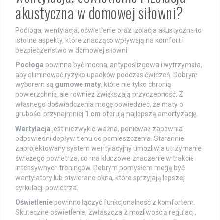
akustyczna w domowej siłowni?
Podłoga, wentylacja, oświetlenie oraz izolacja akustyczna to
istotne aspekty, które znacząco wpływają na komfort i
bezpieczeństwo w domowej siłowni.
Podłoga
powinna być mocna, antypoślizgowa i wytrzymała,
aby eliminować ryzyko upadków podczas ćwiczeń. Dobrym
wyborem są
gumowe maty
, które nie tylko chronią
powierzchnię, ale również zwiększają przyczepność. Z
własnego doświadczenia mogę powiedzieć, że maty o
grubości przynajmniej
1 cm
oferują najlepszą amortyzację.
Wentylacja
jest niezwykle ważna, ponieważ zapewnia
odpowiedni dopływ tlenu do pomieszczenia. Starannie
zaprojektowany system wentylacyjny umożliwia utrzymanie
świeżego powietrza, co ma kluczowe znaczenie w trakcie
intensywnych treningów. Dobrym pomysłem mogą być
wentylatory lub otwierane okna, które sprzyjają lepszej
cyrkulacji powietrza.
Oświetlenie
powinno łączyć funkcjonalność z komfortem.
Skuteczne oświetlenie, zwłaszcza z możliwością regulacji,