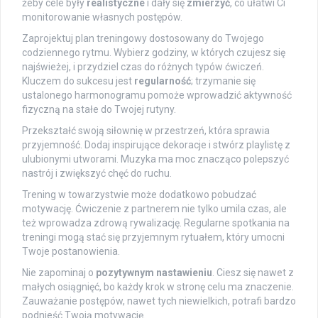
żeby cele były
realistyczne
i dały się
zmierzyć
, co ułatwi Ci
monitorowanie własnych postępów.
Zaprojektuj plan treningowy dostosowany do Twojego
codziennego rytmu. Wybierz godziny, w których czujesz się
najświeżej, i przydziel czas do różnych typów ćwiczeń.
Kluczem do sukcesu jest
regularność
; trzymanie się
ustalonego harmonogramu pomoże wprowadzić aktywność
fizyczną na stałe do Twojej rutyny.
Przekształć swoją siłownię w przestrzeń, która sprawia
przyjemność. Dodaj inspirujące dekoracje i stwórz playlistę z
ulubionymi utworami. Muzyka ma moc znacząco polepszyć
nastrój i zwiększyć chęć do ruchu.
Trening w towarzystwie może dodatkowo pobudzać
motywację. Ćwiczenie z partnerem nie tylko umila czas, ale
też wprowadza zdrową rywalizację. Regularne spotkania na
treningi mogą stać się przyjemnym rytuałem, który umocni
Twoje postanowienia.
Nie zapominaj o
pozytywnym nastawieniu
. Ciesz się nawet z
małych osiągnięć, bo każdy krok w stronę celu ma znaczenie.
Zauważanie postępów, nawet tych niewielkich, potrafi bardzo
podnieść Twoją motywację.