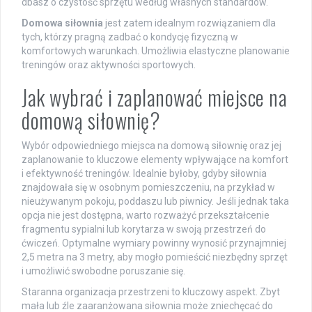
dbasz o czystość sprzętu według własnych standardów.
Domowa siłownia
jest zatem idealnym rozwiązaniem dla
tych, którzy pragną zadbać o kondycję fizyczną w
komfortowych warunkach. Umożliwia elastyczne planowanie
treningów oraz aktywności sportowych.
Jak wybrać i zaplanować miejsce na
domową siłownię?
Wybór odpowiedniego miejsca na domową siłownię oraz jej
zaplanowanie to kluczowe elementy wpływające na komfort
i efektywność treningów. Idealnie byłoby, gdyby siłownia
znajdowała się w osobnym pomieszczeniu, na przykład w
nieużywanym pokoju, poddaszu lub piwnicy. Jeśli jednak taka
opcja nie jest dostępna, warto rozważyć przekształcenie
fragmentu sypialni lub korytarza w swoją przestrzeń do
ćwiczeń. Optymalne wymiary powinny wynosić przynajmniej
2,5 metra na 3 metry, aby mogło pomieścić niezbędny sprzęt
i umożliwić swobodne poruszanie się.
Staranna organizacja przestrzeni to kluczowy aspekt. Zbyt
mała lub źle zaaranżowana siłownia może zniechęcać do