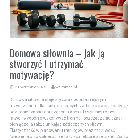
Domowa siłownia – jak ją
stworzyć i utrzymać
motywację?
21 września 2025
waksman.pl
Domowa siłownia staje się coraz popularniejszym
rozwiązaniem dla osób pragnących zadbać o swoją kondycję
bez konieczności opuszczania domu. Dzięki niej można
łatwo i wygodnie wykonywać treningi, oszczędzając czas i
pieniądze, a także unikając zatłoczonych siłowni.
Elastyczność w planowaniu treningów oraz możliwość
ćwiczenia o dowolnej porze to tylko niektóre z jej zalet. Warto