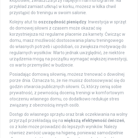
kłopotliwe, zwłaszcza przy napiętym harmonogramie. Na
przykład zamiast utknąć w korku, możesz w kilka chwil
przystąpić do treningu w swoim salonie.
Kolejny atut to
oszczędność pieniędzy
. Inwestycja w sprzęt
do domowej siłowni z czasem może okazać się
korzystniejsza niż regularne płacenie za karnety. Ćwicząc w
domu, masz możliwość dostosowania planu treningowego
do własnych potrzeb i upodobań, co zwiększa motywację do
regularnych wysiłków. Warto jednak uwzględnić, że niektóre
urządzenia mogą na początku wymagać większej inwestycji,
co warto przemyśleć w budżecie.
Posiadając domową siłownię, możesz trenować o dowolnej
porze dnia. Oznacza to, że nie musisz dostosowywać się do
godzin otwarcia publicznych siłowni. Ci, którzy cenią sobie
prywatność, z pewnością docenią treningi w komfortowym
otoczeniu własnego domu, co dodatkowo redukuje stres
związany z obecnością innych osób.
Dostęp do własnego sprzętu oraz brak oczekiwania na wolny
przyrząd przekładają się na
większą efektywność ćwiczeń
,
co z kolei może prowadzić do lepszych wyników. Należy
również zwrócić uwagę na higienę, ponieważ samodzielnie