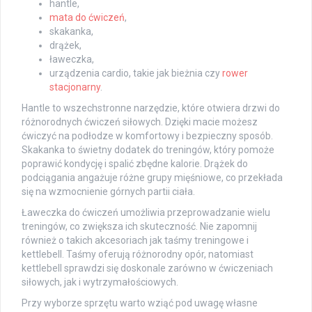
hantle,
mata do ćwiczeń
,
skakanka,
drążek,
ławeczka,
urządzenia cardio, takie jak bieżnia czy
rower
stacjonarny
.
Hantle to wszechstronne narzędzie, które otwiera drzwi do
różnorodnych ćwiczeń siłowych. Dzięki macie możesz
ćwiczyć na podłodze w komfortowy i bezpieczny sposób.
Skakanka to świetny dodatek do treningów, który pomoże
poprawić kondycję i spalić zbędne kalorie. Drążek do
podciągania angażuje różne grupy mięśniowe, co przekłada
się na wzmocnienie górnych partii ciała.
Ławeczka do ćwiczeń umożliwia przeprowadzanie wielu
treningów, co zwiększa ich skuteczność. Nie zapomnij
również o takich akcesoriach jak taśmy treningowe i
kettlebell. Taśmy oferują różnorodny opór, natomiast
kettlebell sprawdzi się doskonale zarówno w ćwiczeniach
siłowych, jak i wytrzymałościowych.
Przy wyborze sprzętu warto wziąć pod uwagę własne