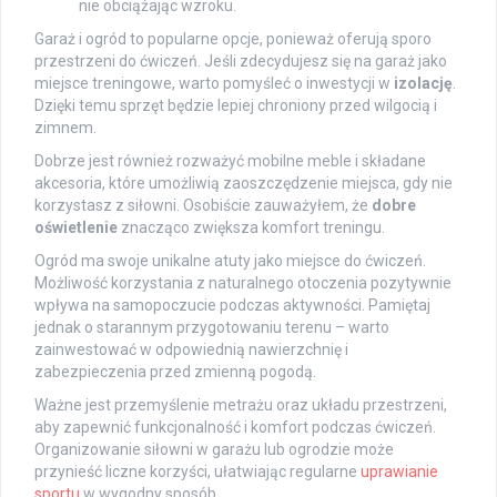
nie obciążając wzroku.
Garaż i ogród to popularne opcje, ponieważ oferują sporo
przestrzeni do ćwiczeń. Jeśli zdecydujesz się na garaż jako
miejsce treningowe, warto pomyśleć o inwestycji w
izolację
.
Dzięki temu sprzęt będzie lepiej chroniony przed wilgocią i
zimnem.
Dobrze jest również rozważyć mobilne meble i składane
akcesoria, które umożliwią zaoszczędzenie miejsca, gdy nie
korzystasz z siłowni. Osobiście zauważyłem, że
dobre
oświetlenie
znacząco zwiększa komfort treningu.
Ogród ma swoje unikalne atuty jako miejsce do ćwiczeń.
Możliwość korzystania z naturalnego otoczenia pozytywnie
wpływa na samopoczucie podczas aktywności. Pamiętaj
jednak o starannym przygotowaniu terenu – warto
zainwestować w odpowiednią nawierzchnię i
zabezpieczenia przed zmienną pogodą.
Ważne jest przemyślenie metrażu oraz układu przestrzeni,
aby zapewnić funkcjonalność i komfort podczas ćwiczeń.
Organizowanie siłowni w garażu lub ogrodzie może
przynieść liczne korzyści, ułatwiając regularne
uprawianie
sportu
w wygodny sposób.