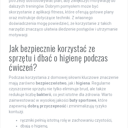
potrzeby dostosowywać plan, aby zwiększyć motywację do
dalszych treningów. Dobrym pomysłem może być
skorzystanie z aplikacji fitness, które oferują gotowe plany
oraz instrukcje dotyczące techniki. Z własnego
doświadczenia mogę powiedzieć, że korzystanie z takich
narzędzi znacząco ułatwia śledzenie postępów i utrzymanie
motywacji.
Jak bezpiecznie korzystać ze
sprzętu i dbać o higienę podczas
ćwiczeń?
Podczas korzystania z domowej siłowni kluczowe znaczenie
mają zarówno
bezpieczeństwo
, jak i
higiena
. Regularne
czyszczenie sprzętu nie tylko eliminuje brud, ale także
redukuje liczbę
bakterii
, co jest istotne dla zdrowia. Warto
zainwestować w wysokiej jakości
buty sportowe
, które
zapewnią
dobrą przyczepność
i zminimalizują ryzyko
kontuzji.
ręczniki pełnią istotną rolę w zachowaniu czystości,
dbają o higienę,