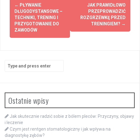
Post
←
PŁYWANIE
JAK PRAWIDŁOWO
navigation
DŁUGODYSTANSOWE –
PRZEPROWADZIĆ
TECHNIKI, TRENING I
ROZGRZEWKĘ PRZED
PRZYGOTOWANIE DO
TRENINGIEM?
→
ZAWODÓW
Search
for:
Ostatnie wpisy
Jak skutecznie radzić sobie z bólem pleców: Przyczyny, objawy
i leczenie
Czym jest rentgen stomatologiczny i jak wpływa na
diagnostykę zębów?