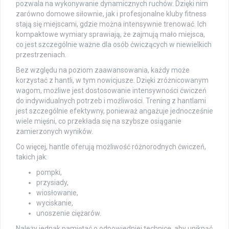
pozwala na wykonywanie dynamicznych ruchów. Dzięki nim
zarówno domowe siłownie, jak i profesjonalne kluby fitness
stają się miejscami, gdzie można intensywnie trenować. Ich
kompaktowe wymiary sprawiają, że zajmują mało miejsca,
co jest szczególnie ważne dla osób ćwiczących w niewielkich
przestrzeniach.
Bez względu na poziom zaawansowania, każdy może
korzystać z hantli, w tym nowicjusze. Dzięki zróżnicowanym
wagom, możliwe jest dostosowanie intensywności ćwiczeń
do indywidualnych potrzeb i możliwości. Trening z hantlami
jest szczególnie efektywny, ponieważ angażuje jednocześnie
wiele mięśni, co przekłada się na szybsze osiąganie
zamierzonych wyników.
Co więcej, hantle oferują możliwość różnorodnych ćwiczeń,
takich jak:
pompki,
przysiady,
wiosłowanie,
wyciskanie,
unoszenie ciężarów.
Należy jednak pamiętać o odpowiedniej technice, aby uniknąć