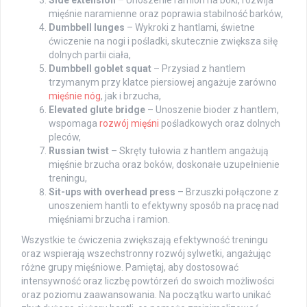
mięśnie naramienne oraz poprawia stabilność barków,
Dumbbell lunges
– Wykroki z hantlami, świetne
ćwiczenie na nogi i pośladki, skutecznie zwiększa siłę
dolnych partii ciała,
Dumbbell goblet squat
– Przysiad z hantlem
trzymanym przy klatce piersiowej angażuje zarówno
mięśnie nóg
, jak i brzucha,
Elevated glute bridge
– Unoszenie bioder z hantlem,
wspomaga
rozwój mięśni
pośladkowych oraz dolnych
pleców,
Russian twist
– Skręty tułowia z hantlem angażują
mięśnie brzucha oraz boków, doskonałe uzupełnienie
treningu,
Sit-ups with overhead press
– Brzuszki połączone z
unoszeniem hantli to efektywny sposób na pracę nad
mięśniami brzucha i ramion.
Wszystkie te ćwiczenia zwiększają efektywność treningu
oraz wspierają wszechstronny rozwój sylwetki, angażując
różne grupy mięśniowe. Pamiętaj, aby dostosować
intensywność oraz liczbę powtórzeń do swoich możliwości
oraz poziomu zaawansowania. Na początku warto unikać