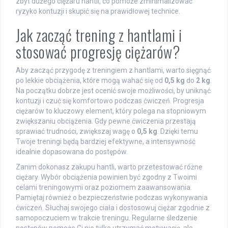
zbyt dużego ciężaru hantli, co pomoże zminimalizować
ryzyko kontuzji i skupić się na prawidłowej technice.
Jak zacząć trening z hantlami i
stosować progresję ciężarów?
Aby zacząć przygodę z treningiem z hantlami, warto sięgnąć
po lekkie obciążenia, które mogą wahać się od
0,5 kg
do
2 kg
.
Na początku dobrze jest ocenić swoje możliwości, by uniknąć
kontuzji i czuć się komfortowo podczas ćwiczeń. Progresja
ciężarów to kluczowy element, który polega na stopniowym
zwiększaniu obciążenia. Gdy pewne ćwiczenia przestają
sprawiać trudności, zwiększaj wagę o
0,5 kg
. Dzięki temu
Twoje treningi będą bardziej efektywne, a intensywność
idealnie dopasowana do postępów.
Zanim dokonasz zakupu hantli, warto przetestować różne
ciężary. Wybór obciążenia powinien być zgodny z Twoimi
celami treningowymi oraz poziomem zaawansowania.
Pamiętaj również o bezpieczeństwie podczas wykonywania
ćwiczeń. Słuchaj swojego ciała i dostosowuj ciężar zgodnie z
samopoczuciem w trakcie treningu. Regularne śledzenie
postępów pomoże Ci nie tylko utrzymać motywację, ale