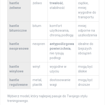
hantle
żeliwo
trwałość
,
ciężkie,
żeliwne
stabilność
mniej
wygodne do
transportu
hantle
bitum
komfort
mniej
bitumiczne
użytkowania,
odporne na
chronią podłogę
uszkodzenia
hantle
neopren
antypoślizgowa
idealne do
neoprenowe
powierzchnia
,
lżejszych
nie rysują
obciążeń
podłogi
hantle
winyl
wygodne w
mogą być
winylowe
użyciu
śliskie
hantle
metal,
dostosowanie
mogą być
regulowane
plastik
wagi
droższe
Wybierz model, który najlepiej pasuje do Twojego stylu
treningowego.