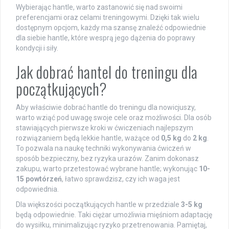
Wybierając hantle, warto zastanowić się nad swoimi
preferencjami oraz celami treningowymi. Dzięki tak wielu
dostępnym opcjom, każdy ma szansę znaleźć odpowiednie
dla siebie hantle, które wesprą jego dążenia do poprawy
kondycji i siły.
Jak dobrać hantel do treningu dla
początkujących?
Aby właściwie dobrać hantle do treningu dla nowicjuszy,
warto wziąć pod uwagę swoje cele oraz możliwości. Dla osób
stawiających pierwsze kroki w ćwiczeniach najlepszym
rozwiązaniem będą lekkie hantle, ważące od
0,5 kg
do
2 kg
.
To pozwala na naukę techniki wykonywania ćwiczeń w
sposób bezpieczny, bez ryzyka urazów. Zanim dokonasz
zakupu, warto przetestować wybrane hantle; wykonując
10-
15 powtórzeń
, łatwo sprawdzisz, czy ich waga jest
odpowiednia.
Dla większości początkujących hantle w przedziale
3-5 kg
będą odpowiednie. Taki ciężar umożliwia mięśniom adaptację
do wysiłku, minimalizując ryzyko przetrenowania. Pamiętaj,