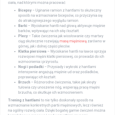
ciała, nad którymi można pracować:
Bicepsy
– Uginanie ramion z hantlami to skuteczny
sposób na wzmacnianie bicepsów, co przyczynia się
do atrakcyjniejszego wyglądu ramion.
Barki
– Wyciskanie hantli nad głową aktywuje mięśnie
barków, wpływając na ich siłę i kształt.
Plecy
– Takie ćwiczenia jak wiosłowanie czy martwy
ciąg skutecznie rozwijają
masę mięśniową
zarówno w
górnej, jak i dolnej części pleców.
Klatka piersiowa
– Wyciskanie hantli na ławce sprzyja
rozwojowi mięśni klatki piersiowej, co prowadzi do ich
wzmocnienia i przyrostu.
Nogi i pośladki
– Przysiady i wykroki z hantlami
intensywnie angażują mięśnie ud oraz pośladków,
poprawiając ich kształt.
Brzuch
– Różnorodne ćwiczenia, takie jak skręty
tułowia czy unoszenie nóg, wspierają pracę mięśni
brzucha, co skutkuje ich wzmocnieniem.
Trening z hantlami
to nie tylko doskonały sposób na
wzmacnianie konkretnych partii mięśniowych, lecz również
na ogólny rozwój ciała. Dzięki bogatej gamie ćwiczeń można