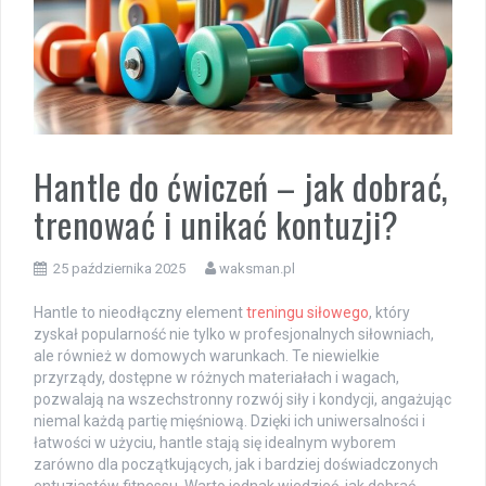
Hantle do ćwiczeń – jak dobrać,
trenować i unikać kontuzji?
25 października 2025
waksman.pl
Hantle to nieodłączny element
treningu siłowego
, który
zyskał popularność nie tylko w profesjonalnych siłowniach,
ale również w domowych warunkach. Te niewielkie
przyrządy, dostępne w różnych materiałach i wagach,
pozwalają na wszechstronny rozwój siły i kondycji, angażując
niemal każdą partię mięśniową. Dzięki ich uniwersalności i
łatwości w użyciu, hantle stają się idealnym wyborem
zarówno dla początkujących, jak i bardziej doświadczonych
entuzjastów fitnessu. Warto jednak wiedzieć, jak dobrać