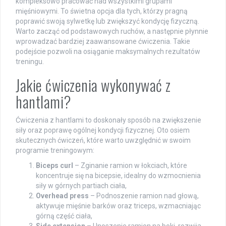
kompleksowo pracować nad wszystkimi grupami
mięśniowymi. To świetna opcja dla tych, którzy pragną
poprawić swoją sylwetkę lub zwiększyć kondycję fizyczną.
Warto zacząć od podstawowych ruchów, a następnie płynnie
wprowadzać bardziej zaawansowane ćwiczenia. Takie
podejście pozwoli na osiąganie maksymalnych rezultatów
treningu.
Jakie ćwiczenia wykonywać z
hantlami?
Ćwiczenia z hantlami to doskonały sposób na zwiększenie
siły oraz poprawę ogólnej kondycji fizycznej. Oto osiem
skutecznych ćwiczeń, które warto uwzględnić w swoim
programie treningowym:
Biceps curl
– Zginanie ramion w łokciach, które
koncentruje się na bicepsie, idealny do wzmocnienia
siły w górnych partiach ciała,
Overhead press
– Podnoszenie ramion nad głową,
aktywuje mięśnie barków oraz triceps, wzmacniając
górną część ciała,
Side extension
– Unoszenie ramion na boki, rozwija