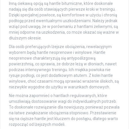
Inną ciekawą opcją są hantle bitumiczne, które doskonale
nadają się dla osób stawiających pierwsze kroki w treningu.
Dzięki specjalnej powłoce, są komfortowe w użyciu i chronią
podłogę przed ewentualnymi uszkodzeniami. Należy jednak
wziąć pod uwagę, że w porównaniu z hantlami żeliwnymi, są
mniej odporne na uszkodzenia, co może okazać się ważne w
dłuższym okresie.
Dla osób preferujących lżejsze obciążenia, rewelacyjnym
wyborem będą hantle neoprenowe i winylowe. Hantle
neoprenowe charakteryzują się antypoślizgową
powierzchnią, co sprawia, że dobrze leżą w dłoniach, nawet
podczas intensywnego treningu. Ich miękka powłoka nie
rysuje podłogi, co jest dodatkowym atutem. Z kolei hantle
winylowe, choć czasami mogą sprawiać wrażenie śliskich, są
niezwykle wygodne do użytku w warunkach domowych.
Nie można zapomnieć o hantlach regulowanych, które
umożliwiają dostosowanie wagi do indywidualnych potrzeb.
To doskonałe rozwiązanie dla nowicjuszy, ponieważ pozwala
na łatwe zwiększanie obciążenia stopniowo. Przestawienie
się na cięższe hantle jest kluczem do postępu, dlatego warto
rozpocząć od lżejszych modeli.