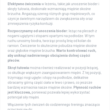
Efektywne ćwiczenia
w leżeniu, takie jak unoszenie bioder i
skręty tułowia, doskonale wzmacniają mięśnie skośne
brzucha. Angażują szereg różnych grup mięśniowych, co
czyni je świetnym narzędziem do zwiększenia siły oraz
zmniejszenia ryzyka kontuzji.
Rozpoczynamy od unoszenia bioder:
leżąc na plecach z
nogami ugiętymi i stopami opartymi na podłodze. W tym
ruchu unosimy biodra, tworząc prostą linię od kolan do
ramion. Ćwiczenie to skutecznie pobudza mięśnie skośne
oraz głębokie mięśnie brzucha.
Warto kontrolować ruch,
aby uniknąć nadmiernego obciążenia dolnej części
pleców.
Skręt tułowia
można również realizować w pozycji leżącej,
co skutkuje większym zaangażowaniem mięśni. Z tej pozycji,
trzymając nogi ugięte i stopy na podłodze, delikatnie
obracamy górną część ciała w lewo i prawo, co jeszcze
bardziej wzmacnia nasze mięśnie skośne.
Płynność ruchów
jest kluczowa,
ponieważ pozwala lepiej wykorzystać
potencjał siły mięśni.
Włączenie tych ćwiczeń do codziennego treningu znacząco
przyczyni się do: