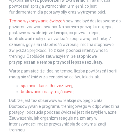
wykonanie
8-12 powtórzeń
w
2-3 seriach
. Taka liczba
powtórzeń sprzyja wzmocnieniu mięśni, co jest
fundamentem dla poprawy siły oraz wytrzymałości.
Tempo wykonywania ćwiczeń
powinno być dostosowane do
poziomu zaawansowania. Na samym początku najlepiej
postawić na
wolniejsze tempo
, co pozwala lepiej
kontrolować ruchy oraz zadbać o poprawną technikę. Z
czasem, gdy siła i stabilność wzrosną, można stopniowo
zwiększać prędkość. To z kolei podnosi intensywność
treningu. Osobiście zauważyłem, że
stopniowe
przyspieszanie tempa przynosi lepsze rezultaty
.
Warto pamiętać, że idealne tempo, liczba powtórzeń i serii
mogą się różnić w zależności od celów, takich jak:
spalanie tkanki tłuszczowej
,
budowanie masy mięśniowej
.
Dobrze jest też obserwować reakcje swojego ciała.
Dostosowywanie programu treningowego w odpowiedzi na
postępy i odczucia podczas ćwiczeń jest niezwykle ważne.
Zauważanie, jak organizm reaguje na zmiany w
intensywności, może przyczynić się do optymalizacji
treningu.