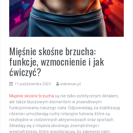
Mięśnie skośne brzucha:
funkcje, wzmocnienie i jak
ćwiczyć?
11 października 2025
waksman.pl
Mięśnie skośne brzucha
są nie tylko estetycznym detalem,
ale także kluczowym elementem w prawidłowym
funkcjonowaniu naszego ciała. Odpowiadają za stabilizację
rdzenia i umożliwiają ruchy rotacyjne tułowia, które są
niezbędne w codziennych aktywnościach oraz sportach.
Składają się z mięśnia skośnego zewnętrznego i
wewnętrznego, które współpracują, by zapewnić nam