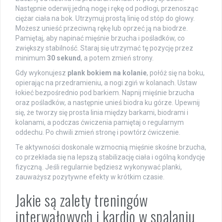
Następnie oderwij jedną nogę i rękę od podłogi, przenosząc
ciężar ciała na bok. Utrzymuj prostą linię od stóp do głowy.
Możesz unieść przeciwną rękę lub oprzeć ją na biodrze.
Pamiętaj, aby napinać mięśnie brzucha i pośladków, co
zwiększy stabilność. Staraj się utrzymać tę pozycję przez
minimum
30 sekund
, a potem zmień strony.
Gdy wykonujesz
plank bokiem na kolanie
, połóż się na boku,
opierając na przedramieniu, a nogi zgiń w kolanach. Ustaw
łokieć bezpośrednio pod barkiem. Napnij mięśnie brzucha
oraz pośladków, a następnie unieś biodra ku górze. Upewnij
się, że tworzy się prosta linia między barkami, biodrami i
kolanami, a podczas ćwiczenia pamiętaj o regularnym
oddechu. Po chwili zmień stronę i powtórz ćwiczenie.
Te aktywności doskonale wzmocnią mięśnie skośne brzucha,
co przekłada się na lepszą stabilizację ciała i ogólną kondycję
fizyczną. Jeśli regularnie będziesz wykonywać planki,
zauważysz pozytywne efekty w krótkim czasie.
Jakie są zalety treningów
interwałowych i kardio w spalaniu