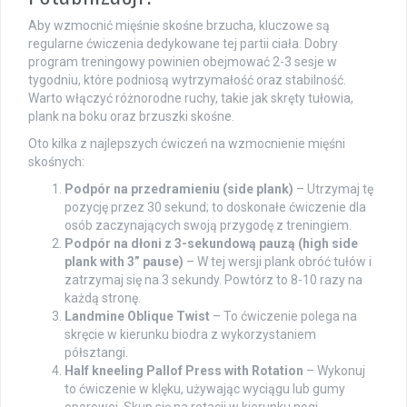
Aby wzmocnić mięśnie skośne brzucha, kluczowe są
regularne ćwiczenia dedykowane tej partii ciała. Dobry
program treningowy powinien obejmować 2-3 sesje w
tygodniu, które podniosą wytrzymałość oraz stabilność.
Warto włączyć różnorodne ruchy, takie jak skręty tułowia,
plank na boku oraz brzuszki skośne.
Oto kilka z najlepszych ćwiczeń na wzmocnienie mięśni
skośnych:
Podpór na przedramieniu (side plank)
– Utrzymaj tę
pozycję przez 30 sekund; to doskonałe ćwiczenie dla
osób zaczynających swoją przygodę z treningiem.
Podpór na dłoni z 3-sekundową pauzą (high side
plank with 3” pause)
– W tej wersji plank obróć tułów i
zatrzymaj się na 3 sekundy. Powtórz to 8-10 razy na
każdą stronę.
Landmine Oblique Twist
– To ćwiczenie polega na
skręcie w kierunku biodra z wykorzystaniem
półsztangi.
Half kneeling Pallof Press with Rotation
– Wykonuj
to ćwiczenie w klęku, używając wyciągu lub gumy
oporowej. Skup się na rotacji w kierunku nogi