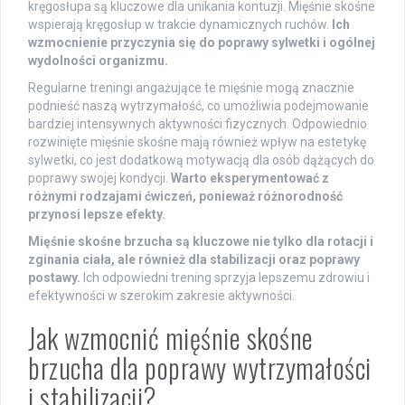
kręgosłupa są kluczowe dla unikania kontuzji. Mięśnie skośne
wspierają kręgosłup w trakcie dynamicznych ruchów.
Ich
wzmocnienie przyczynia się do poprawy sylwetki i ogólnej
wydolności organizmu.
Regularne treningi angażujące te mięśnie mogą znacznie
podnieść naszą wytrzymałość, co umożliwia podejmowanie
bardziej intensywnych aktywności fizycznych. Odpowiednio
rozwinięte mięśnie skośne mają również wpływ na estetykę
sylwetki, co jest dodatkową motywacją dla osób dążących do
poprawy swojej kondycji.
Warto eksperymentować z
różnymi rodzajami ćwiczeń, ponieważ różnorodność
przynosi lepsze efekty.
Mięśnie skośne brzucha są kluczowe nie tylko dla rotacji i
zginania ciała, ale również dla stabilizacji oraz poprawy
postawy.
Ich odpowiedni trening sprzyja lepszemu zdrowiu i
efektywności w szerokim zakresie aktywności.
Jak wzmocnić mięśnie skośne
brzucha dla poprawy wytrzymałości
i stabilizacji?