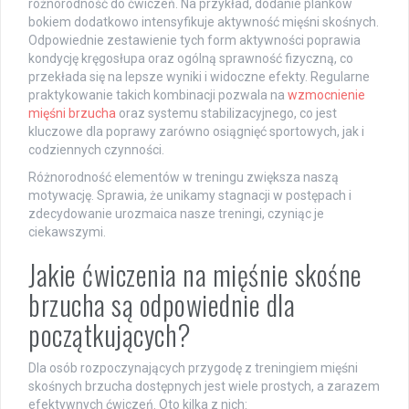
różnorodność do ćwiczeń. Na przykład, dodanie planków
bokiem dodatkowo intensyfikuje aktywność mięśni skośnych.
Odpowiednie zestawienie tych form aktywności poprawia
kondycję kręgosłupa oraz ogólną sprawność fizyczną, co
przekłada się na lepsze wyniki i widoczne efekty. Regularne
praktykowanie takich kombinacji pozwala na
wzmocnienie
mięśni brzucha
oraz systemu stabilizacyjnego, co jest
kluczowe dla poprawy zarówno osiągnięć sportowych, jak i
codziennych czynności.
Różnorodność elementów w treningu zwiększa naszą
motywację. Sprawia, że unikamy stagnacji w postępach i
zdecydowanie urozmaica nasze treningi, czyniąc je
ciekawszymi.
Jakie ćwiczenia na mięśnie skośne
brzucha są odpowiednie dla
początkujących?
Dla osób rozpoczynających przygodę z treningiem mięśni
skośnych brzucha dostępnych jest wiele prostych, a zarazem
efektywnych ćwiczeń. Oto kilka z nich: