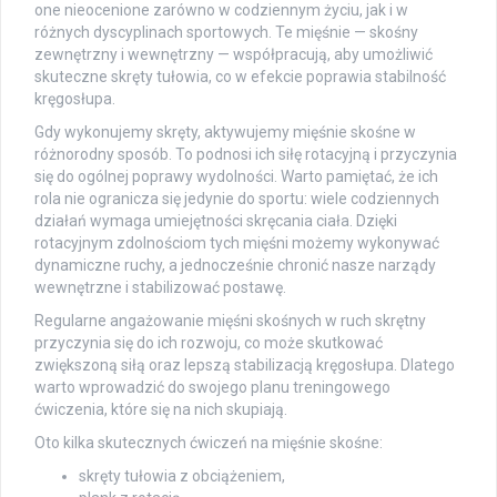
one nieocenione zarówno w codziennym życiu, jak i w
różnych dyscyplinach sportowych. Te mięśnie — skośny
zewnętrzny i wewnętrzny — współpracują, aby umożliwić
skuteczne skręty tułowia, co w efekcie poprawia stabilność
kręgosłupa.
Gdy wykonujemy skręty, aktywujemy mięśnie skośne w
różnorodny sposób. To podnosi ich siłę rotacyjną i przyczynia
się do ogólnej poprawy wydolności. Warto pamiętać, że ich
rola nie ogranicza się jedynie do sportu: wiele codziennych
działań wymaga umiejętności skręcania ciała. Dzięki
rotacyjnym zdolnościom tych mięśni możemy wykonywać
dynamiczne ruchy, a jednocześnie chronić nasze narządy
wewnętrzne i stabilizować postawę.
Regularne angażowanie mięśni skośnych w ruch skrętny
przyczynia się do ich rozwoju, co może skutkować
zwiększoną siłą oraz lepszą stabilizacją kręgosłupa. Dlatego
warto wprowadzić do swojego planu treningowego
ćwiczenia, które się na nich skupiają.
Oto kilka skutecznych ćwiczeń na mięśnie skośne:
skręty tułowia z obciążeniem,