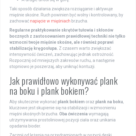
Taki sposób działania zwiększa rozciąganie i aktywuje
mięśnie skośne. Ruch powinien być wolny i kontrolowany, by
zachować
napięcie w mięśniach
brzucha.
Regularne praktykowanie skrętów tułowia i skłonów
bocznych z zastosowaniem prawidłowej techniki nie tylko
wzmocni twoje mięśnie skośne, ale również poprawi
stabilizację kręgosłupa.
Z czasem warto zwiększać
intensywność ćwiczeń, zachowując jednak ostrożność.
Rozpocznij od mniejszych zakresów ruchu, a następnie
stopniowo je poszerzaj, aby uniknąć kontuzji.
Jak prawidłowo wykonywać plank
na boku i plank bokiem?
Aby skutecznie wykonać
plank bokiem
oraz
plank na boku
,
kluczowe jest skupienie się na stabilizacji i wzmocnieniu
mięśni skośnych brzucha.
Oba ćwiczenia
wymagają
utrzymywania prostoliniowej pozycji ciała oraz unikania
opadania bioder.
Zacznij od leżenia na przedramionach w pozycji deski.