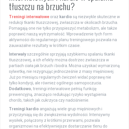
tłuszczu na brzuchu?
Treningi interwałowe
oraz
kardio
są niezwykle skuteczne w
redukcji tkanki tłuszczowej, zwłaszcza w okolicach brzucha.
Pomagają one nie tylko przyspieszyć metabolizm, ale także
poprawić naszą wytrzymałość. Wprowadzenie tych form
aktywności do regularnego planu treningowego pozwala na
zauważalne rezultaty w krótkim czasie.
Interwały
szczególnie sprzyjają szybkiemu spalaniu tkanki
tłuszczowej, a ich efekty można dostrzec zwłaszcza w
partiach ciała jak brzuch i biodra. Można uzyskać wymarzoną
sylwetkę, nie rezygnując jednocześnie z masy mięśniowej.
Już po miesiącu regularnych ćwiczeń widać poprawę nie
tylko kondycji, ale również ogólnego samopoczucia.
Dodatkowo
, treningi interwałowe pełnią funkcję
prewencyjną, znacząco redukując ryzyko wystąpienia
chorób, takich jak cukrzyca czy nadciśnienie.
Treningi kardio
angażują wiele grup mięśniowych i
przyczyniają się do zwiększenia wydolności. Intensywny
wysiłek, połączony z krótkimi przerwami, pozwala
organizmowi na efektywniejsze dostarczanie tlenu do