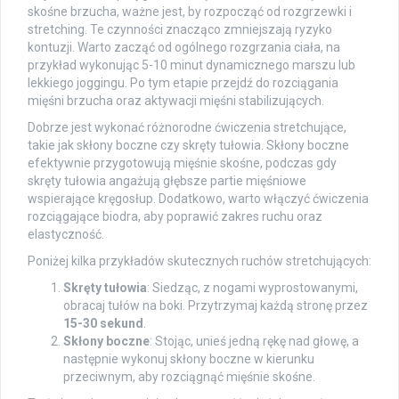
skośne brzucha, ważne jest, by rozpocząć od rozgrzewki i
stretching. Te czynności znacząco zmniejszają ryzyko
kontuzji. Warto zacząć od ogólnego rozgrzania ciała, na
przykład wykonując 5-10 minut dynamicznego marszu lub
lekkiego joggingu. Po tym etapie przejdź do rozciągania
mięśni brzucha oraz aktywacji mięśni stabilizujących.
Dobrze jest wykonać różnorodne ćwiczenia stretchujące,
takie jak skłony boczne czy skręty tułowia. Skłony boczne
efektywnie przygotowują mięśnie skośne, podczas gdy
skręty tułowia angażują głębsze partie mięśniowe
wspierające kręgosłup. Dodatkowo, warto włączyć ćwiczenia
rozciągające biodra, aby poprawić zakres ruchu oraz
elastyczność.
Poniżej kilka przykładów skutecznych ruchów stretchujących:
Skręty tułowia
: Siedząc, z nogami wyprostowanymi,
obracaj tułów na boki. Przytrzymaj każdą stronę przez
15-30 sekund
.
Skłony boczne
: Stojąc, unieś jedną rękę nad głowę, a
następnie wykonuj skłony boczne w kierunku
przeciwnym, aby rozciągnąć mięśnie skośne.