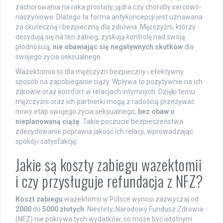
zachorowania na raka prostaty, jądra czy choroby sercowo-
naczyniowe. Dlatego ta forma antykoncepcji jest uznawana
za skuteczną i bezpieczną dla zdrowia. Mężczyźni, którzy
decydują się na ten zabieg, zyskują kontrolę nad swoją
płodnością,
nie obawiając się negatywnych skutków
dla
swojego życia seksualnego.
Wazektomia to dla mężczyzn bezpieczny i efektywny
sposób na zapobieganie ciąży. Wpływa to pozytywnie na ich
zdrowie oraz komfort w relacjach intymnych. Dzięki temu
mężczyźni oraz ich partnerki mogą z radością przeżywać
nowy etap swojego życia seksualnego,
bez obaw o
nieplanowaną ciążę
. Takie poczucie bezpieczeństwa
zdecydowanie poprawia jakość ich relacji, wprowadzając
spokój i satysfakcję.
Jakie są koszty zabiegu wazektomii
i czy przysługuje refundacja z NFZ?
Koszt zabiegu
wazektomii w Polsce wynosi zazwyczaj od
2000
do
5000 złotych
. Niestety, Narodowy Fundusz Zdrowia
(NFZ) nie pokrywa tych wydatków, co może być istotnym