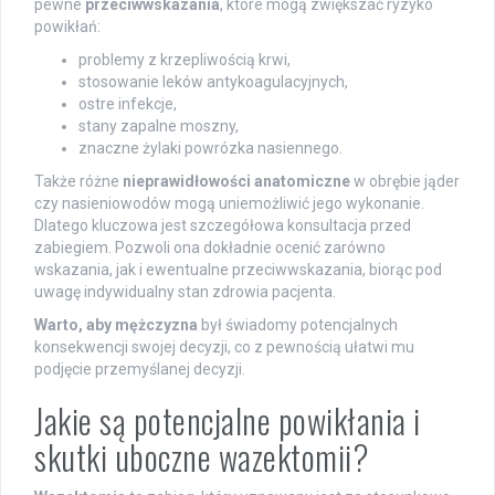
pewne
przeciwwskazania
, które mogą zwiększać ryzyko
powikłań:
problemy z krzepliwością krwi,
stosowanie leków antykoagulacyjnych,
ostre infekcje,
stany zapalne moszny,
znaczne żylaki powrózka nasiennego.
Także różne
nieprawidłowości anatomiczne
w obrębie jąder
czy nasieniowodów mogą uniemożliwić jego wykonanie.
Dlatego kluczowa jest szczegółowa konsultacja przed
zabiegiem. Pozwoli ona dokładnie ocenić zarówno
wskazania, jak i ewentualne przeciwwskazania, biorąc pod
uwagę indywidualny stan zdrowia pacjenta.
Warto, aby mężczyzna
był świadomy potencjalnych
konsekwencji swojej decyzji, co z pewnością ułatwi mu
podjęcie przemyślanej decyzji.
Jakie są potencjalne powikłania i
skutki uboczne wazektomii?