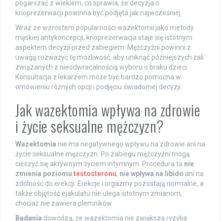
pogarszać z wiekiem, co sprawia, że decyzja o
krioprezerwacji powinna być podjęta jak najwcześniej.
Wraz ze wzrostem popularności wazektomii jako metody
męskiej antykoncepcji, krioprezerwacja staje się istotnym
aspektem decyzji przed zabiegiem. Mężczyźni powinni z
uwagą rozważyć tę możliwość, aby uniknąć późniejszych żali
związanych z nieodwracalnością wyboru o braku dzieci.
Konsultacja z lekarzem może być bardzo pomocna w
omówieniu różnych opcji i podjęciu świadomej decyzji.
Jak wazektomia wpływa na zdrowie
i życie seksualne mężczyzn?
Wazektomia
nie ma negatywnego wpływu na zdrowie ani na
życie seksualne mężczyzn. Po zabiegu mężczyźni mogą
cieszyć się aktywnym życiem intymnym. Procedura ta
nie
zmienia poziomu
testosteronu
,
nie wpływa na libido
ani na
zdolność do erekcji. Erekcje i orgazmy pozostają normalne, a
także objętość ejakulatu nie ulega istotnym zmianom,
chociaż nie zawiera plemników.
Badania
dowodzą, że wazektomia nie zwiększa ryzyka