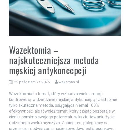
Wazektomia –
najskuteczniejsza metoda
męskiej antykoncepcji
29 października 2025
waksman.pl
Wazektomia to temat, który wzbudza wiele emocji i
kontrowersji w dziedzinie męskiej antykoncepcji. Jest to nie
tylko skuteczna metoda, osiągająca niemal 100%
efektywność, ale również temat, który często pozostaje w
cieniu, pomimo swojego potencjału w kształtowaniu życia
rodzinnego wielu mężczyzn. Zabieg ten, polegający na
przecięciu i podwiązaniu nasieniowodów, jest stosunkowo