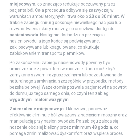
miejscowym
, co znacząco redukuje odczuwany przez
pacjenta ból. Cała procedura odbywa się zazwyczaj w
warunkach ambulatoryjnych i trwa około
20 do 30 minut
. W
trakcie zabiegu chirurg dokonuje niewielkiego nacięcia lub
rozwarstwienia skóry moszny, co umożliwia dostęp do
nasieniowodu
. Następnie dochodzi do przecięcia
nasieniowodu, a jego końce są podwiązywane,
zaklipsowywane lub koagulowane, co skutkuje
zablokowaniem transportu plemników.
Po zakończeniu zabiegu nasieniowody powinny być
umieszczane z powrotem w mosznie. Rana może być
zamykana szwami rozpuszczalnymi lub pozostawiana do
naturalnego zamknięcia, szczególnie w przypadku metody
bezskalpelowej. Wazektomia pozwala pacjentowi na powrót
do domu już tego samego dnia, co czyni ten zabieg
wygodnym
i
małoinwazyjnym
.
Znieczulenie miejscowe
jest kluczowe, ponieważ
efektywnie eliminuje ból związany z nacięciem moszny oraz
manipulacją przy nasieniowodzie. Po zabiegu zaleca się
noszenie obcisłej bielizny przez minimum
48 godzin
, co
pomaga zminimalizować dyskomfort oraz wspiera proces