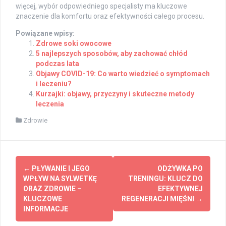
więcej, wybór odpowiedniego specjalisty ma kluczowe
znaczenie dla komfortu oraz efektywności całego procesu.
Powiązane wpisy:
Zdrowe soki owocowe
5 najlepszych sposobów, aby zachować chłód
podczas lata
Objawy COVID-19: Co warto wiedzieć o symptomach
i leczeniu?
Kurzajki: objawy, przyczyny i skuteczne metody
leczenia
Zdrowie
Post
←
PŁYWANIE I JEGO
ODŻYWKA PO
navigation
WPŁYW NA SYLWETKĘ
TRENINGU: KLUCZ DO
ORAZ ZDROWIE –
EFEKTYWNEJ
KLUCZOWE
REGENERACJI MIĘŚNI
→
INFORMACJE