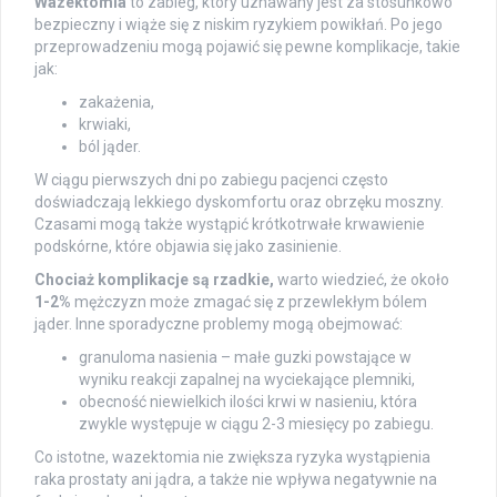
Wazektomia
to zabieg, który uznawany jest za stosunkowo
bezpieczny i wiąże się z niskim ryzykiem powikłań. Po jego
przeprowadzeniu mogą pojawić się pewne komplikacje, takie
jak:
zakażenia,
krwiaki,
ból jąder.
W ciągu pierwszych dni po zabiegu pacjenci często
doświadczają lekkiego dyskomfortu oraz obrzęku moszny.
Czasami mogą także wystąpić krótkotrwałe krwawienie
podskórne, które objawia się jako zasinienie.
Chociaż komplikacje są rzadkie,
warto wiedzieć, że około
1-2%
mężczyzn może zmagać się z przewlekłym bólem
jąder. Inne sporadyczne problemy mogą obejmować:
granuloma nasienia – małe guzki powstające w
wyniku reakcji zapalnej na wyciekające plemniki,
obecność niewielkich ilości krwi w nasieniu, która
zwykle występuje w ciągu 2-3 miesięcy po zabiegu.
Co istotne, wazektomia nie zwiększa ryzyka wystąpienia
raka prostaty ani jądra, a także nie wpływa negatywnie na