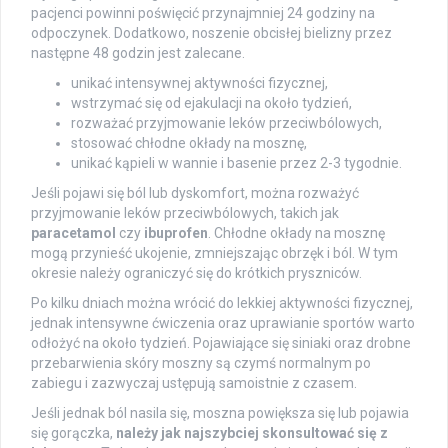
pacjenci powinni poświęcić przynajmniej 24 godziny na
odpoczynek. Dodatkowo, noszenie obcisłej bielizny przez
następne 48 godzin jest zalecane.
unikać intensywnej aktywności fizycznej,
wstrzymać się od ejakulacji na około tydzień,
rozważać przyjmowanie leków przeciwbólowych,
stosować chłodne okłady na mosznę,
unikać kąpieli w wannie i basenie przez 2-3 tygodnie.
Jeśli pojawi się ból lub dyskomfort, można rozważyć
przyjmowanie leków przeciwbólowych, takich jak
paracetamol
czy
ibuprofen
. Chłodne okłady na mosznę
mogą przynieść ukojenie, zmniejszając obrzęk i ból. W tym
okresie należy ograniczyć się do krótkich pryszniców.
Po kilku dniach można wrócić do lekkiej aktywności fizycznej,
jednak intensywne ćwiczenia oraz uprawianie sportów warto
odłożyć na około tydzień. Pojawiające się siniaki oraz drobne
przebarwienia skóry moszny są czymś normalnym po
zabiegu i zazwyczaj ustępują samoistnie z czasem.
Jeśli jednak ból nasila się, moszna powiększa się lub pojawia
się gorączka,
należy jak najszybciej skonsultować się z