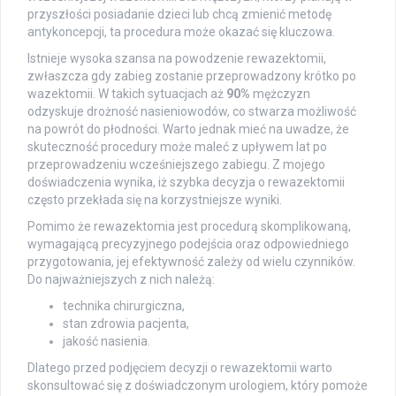
przyszłości posiadanie dzieci lub chcą zmienić metodę
antykoncepcji, ta procedura może okazać się kluczowa.
Istnieje wysoka szansa na powodzenie rewazektomii,
zwłaszcza gdy zabieg zostanie przeprowadzony krótko po
wazektomii. W takich sytuacjach aż
90%
mężczyzn
odzyskuje drożność nasieniowodów, co stwarza możliwość
na powrót do płodności. Warto jednak mieć na uwadze, że
skuteczność procedury może maleć z upływem lat po
przeprowadzeniu wcześniejszego zabiegu. Z mojego
doświadczenia wynika, iż szybka decyzja o rewazektomii
często przekłada się na korzystniejsze wyniki.
Pomimo że rewazektomia jest procedurą skomplikowaną,
wymagającą precyzyjnego podejścia oraz odpowiedniego
przygotowania, jej efektywność zależy od wielu czynników.
Do najważniejszych z nich należą:
technika chirurgiczna,
stan zdrowia pacjenta,
jakość nasienia.
Dlatego przed podjęciem decyzji o rewazektomii warto
skonsultować się z doświadczonym urologiem, który pomoże