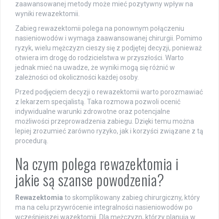
zaawansowanej metody może mieć pozytywny wpływ na
wyniki rewazektomii.
Zabieg rewazektomii polega na ponownym połączeniu
nasieniowodów i wymaga zaawansowanej chirurgii. Pomimo
ryzyk, wielu mężczyzn cieszy się z podjętej decyzji, ponieważ
otwiera im drogę do rodzicielstwa w przyszłości. Warto
jednak mieć na uwadze, że wyniki mogą się różnić w
zależności od okoliczności każdej osoby.
Przed podjęciem decyzji o rewazektomii warto porozmawiać
z lekarzem specjalistą. Taka rozmowa pozwoli ocenić
indywidualne warunki zdrowotne oraz potencjalne
możliwości przeprowadzenia zabiegu. Dzięki temu można
lepiej zrozumieć zarówno ryzyko, jak i korzyści związane z tą
procedurą.
Na czym polega rewazektomia i
jakie są szanse powodzenia?
Rewazektomia
to skomplikowany zabieg chirurgiczny, który
ma na celu przywrócenie integralności nasieniowodów po
wcześniejszej wazektomii. Dla mężczyzn, którzy planują w