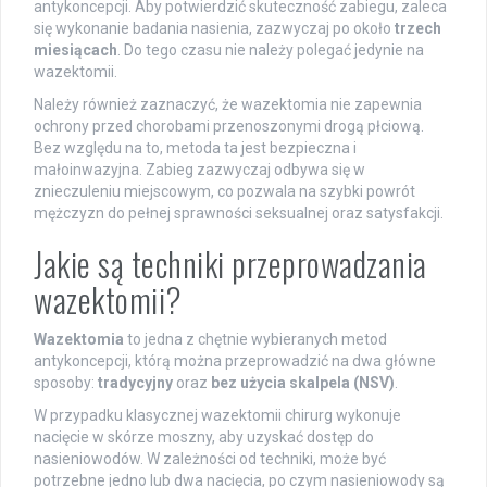
antykoncepcji. Aby potwierdzić skuteczność zabiegu, zaleca
się wykonanie badania nasienia, zazwyczaj po około
trzech
miesiącach
. Do tego czasu nie należy polegać jedynie na
wazektomii.
Należy również zaznaczyć, że wazektomia nie zapewnia
ochrony przed chorobami przenoszonymi drogą płciową.
Bez względu na to, metoda ta jest bezpieczna i
małoinwazyjna. Zabieg zazwyczaj odbywa się w
znieczuleniu miejscowym, co pozwala na szybki powrót
mężczyzn do pełnej sprawności seksualnej oraz satysfakcji.
Jakie są techniki przeprowadzania
wazektomii?
Wazektomia
to jedna z chętnie wybieranych metod
antykoncepcji, którą można przeprowadzić na dwa główne
sposoby:
tradycyjny
oraz
bez użycia skalpela (NSV)
.
W przypadku klasycznej wazektomii chirurg wykonuje
nacięcie w skórze moszny, aby uzyskać dostęp do
nasieniowodów. W zależności od techniki, może być
potrzebne jedno lub dwa nacięcia, po czym nasieniowody są