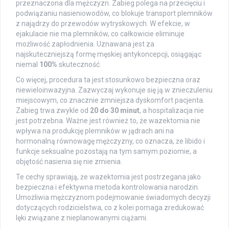
przeznaczona dla mężczyzn. Zabieg polega na przecięciu i
podwiązaniu nasieniowodów, co blokuje transport plemników
z najądrzy do przewodów wytryskowych. W efekcie, w
ejakulacie nie ma plemników, co całkowicie eliminuje
możliwość zapłodnienia. Uznawana jest za
najskuteczniejszą formę męskiej antykoncepcji, osiągając
niemal
100%
skuteczność.
Co więcej, procedura ta jest stosunkowo bezpieczna oraz
niewieloinwazyjna. Zazwyczaj wykonuje się ją w znieczuleniu
miejscowym, co znacznie zmniejsza dyskomfort pacjenta.
Zabieg trwa zwykle od
20 do 30 minut
, a hospitalizacja nie
jest potrzebna. Ważne jest również to, że wazektomia nie
wpływa na produkcję plemników w jądrach ani na
hormonalną równowagę mężczyzny, co oznacza, że libido i
funkcje seksualne pozostają na tym samym poziomie, a
objętość nasienia się nie zmienia.
Te cechy sprawiają, że wazektomia jest postrzegana jako
bezpieczna i efektywna metoda kontrolowania narodzin.
Umożliwia mężczyznom podejmowanie świadomych decyzji
dotyczących rodzicielstwa, co z kolei pomaga zredukować
lęki związane z nieplanowanymi ciążami.