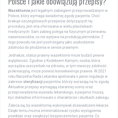
Polsce i jakie obowiązują przepisy?
Wazektomia
jest legalnym zabiegiem przeprowadzanym w
Polsce, który wymaga świadomej zgody pacjenta. Choć
brakuje szczegółowych przepisów dotyczących tej
procedury, jest ona oferowana w wielu placówkach
medycznych. Sam zabieg polega na fizycznym przerwaniu
nasieniowodów, co nie wpływa na produkcję plemników. Z
tego powodu nie jest postrzegany jako uszkodzenie
zdolności do płodzenia w sensie prawnym.
Jednakże, status prawny wazektomii może budzić pewne
wątpliwości. Zgodnie z Kodeksem Karnym, osoba, która
wyrządza uszczerbek na zdrowiu, w tym niweczy zdolność
prokreacyjną, może ponieść konsekwencje prawne. W 2021
roku Naczelna Rada Lekarska apelowała o jasne regulacje w
zakresie
sterylizacji
pacjentów, którzy wyrażają na to zgodę.
Aktualnie przepisy wymagają starannej oceny oraz
przeprowadzenia wywiadu lekarskiego, a pacjenci muszą
być dokładnie informowani o charakterze i skutkach zabiegu.
Zaleca się, by wazektomię wykonywali doświadczeni lekarze.
Dzięki temu można zminimalizować ryzyko wystąpienia
powikłań oraz zwiększyć bezpieczeństwo pacjenta. Co