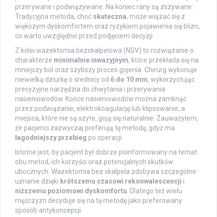
przerywane i podwiązywane. Na koniec rany są zszywane.
Tradycyjna metoda, choć
skuteczna
, może wiązać się z
większym dyskomfortem oraz ryzykiem pojawienia się blizn,
co warto uwzględnić przed podjęciem decyzji.
Z kolei wazektomia bezskalpelowa (NSV) to rozwiązanie o
charakterze
minimalnie inwazyjnym
, które przekłada się na
mniejszy ból oraz szybszy proces gojenia. Chirurg wykonuje
niewielką dziurkę o średnicy od
6 do 10 mm
, wykorzystując
precyzyjne narzędzia do chwytania i przerywania
nasieniowodów. Końce nasieniowodów można zamknąć
przez podwiązanie, elektrokoagulację lub klipsowanie, a
miejsca, które nie są szyte, goją się naturalnie. Zauważyłem,
że pacjenci zazwyczaj preferują tę metodę, gdyż ma
łagodniejszy przebieg
po operacji.
Istotne jest, by pacjent był dobrze poinformowany na temat
obu metod, ich korzyści oraz potencjalnych skutków
ubocznych. Wazektomia bez skalpela zdobywa szczególne
uznanie dzięki
krótszemu czasowi rekonwalescencji
i
niższemu poziomowi dyskomfortu
. Dlatego też wielu
mężczyzn decyduje się na tę metodę jako preferowany
sposób antykoncepcji.