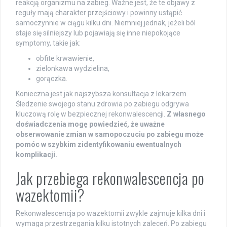
reakcją organizmu na zabieg. Ważne jest, że te objawy z
reguły mają charakter przejściowy i powinny ustąpić
samoczynnie w ciągu kilku dni. Niemniej jednak, jeżeli ból
staje się silniejszy lub pojawiają się inne niepokojące
symptomy, takie jak:
obfite krwawienie,
zielonkawa wydzielina,
gorączka.
Konieczna jest jak najszybsza konsultacja z lekarzem.
Śledzenie swojego stanu zdrowia po zabiegu odgrywa
kluczową rolę w bezpiecznej rekonwalescencji.
Z własnego
doświadczenia mogę powiedzieć, że uważne
obserwowanie zmian w samopoczuciu po zabiegu może
pomóc w szybkim zidentyfikowaniu ewentualnych
komplikacji.
Jak przebiega rekonwalescencja po
wazektomii?
Rekonwalescencja po wazektomii zwykle zajmuje kilka dni i
wymaga przestrzegania kilku istotnych zaleceń. Po zabiegu