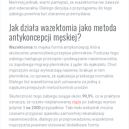
Niemniej jednak, warto pamiętać, że wazektomia nie zawsze
jest odwracalna. Dlatego decyzja o przystąpieniu do tego
zabiegu powinna być starannie przemyślana.
Jak działa wazektomia jako metoda
antykoncepcji męskiej?
Wazektomia
to męska forma antykoncepcji, która
skutecznie uniemożliwia przepływ plemników. Podczas tego
zabiegu następuje przecięcie i podwiązanie nasieniowodów,
co zapobiega migracji plemników z jąder do ejakulatu. Choć
mężczyźni wciąż wytwarzają nasienie, brakuje w nim
plemników, co sprawia, że ejakulacja przebiega normalnie.
Dlatego też wazektomia jest uznawana za jedną z
najskuteczniejszych metod kontroli urodzin.
Skuteczność tego zabiegu osiąga około
99,9%
, co w praktyce
oznacza, że ryzyko nieplanowanej
ciąży
po zabiegu wynosi
jedynie
1 na 2000
przypadków. Taki niski wskaźnik można
czasami przypisać zjawisku samoistnej rekanalizacji
nasieniowodów, dlatego po przeprowadzeniu wazektomii
mężczyzna powinien stosować dodatkowe formy