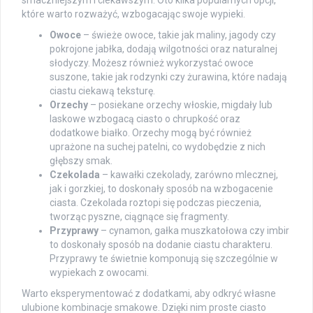
smaczniejszym i ciekawszym. Oto kilka popularnych opcji,
które warto rozważyć, wzbogacając swoje wypieki.
Owoce
– świeże owoce, takie jak maliny, jagody czy
pokrojone jabłka, dodają wilgotności oraz naturalnej
słodyczy. Możesz również wykorzystać owoce
suszone, takie jak rodzynki czy żurawina, które nadają
ciastu ciekawą teksturę.
Orzechy
– posiekane orzechy włoskie, migdały lub
laskowe wzbogacą ciasto o chrupkość oraz
dodatkowe białko. Orzechy mogą być również
uprażone na suchej patelni, co wydobędzie z nich
głębszy smak.
Czekolada
– kawałki czekolady, zarówno mlecznej,
jak i gorzkiej, to doskonały sposób na wzbogacenie
ciasta. Czekolada roztopi się podczas pieczenia,
tworząc pyszne, ciągnące się fragmenty.
Przyprawy
– cynamon, gałka muszkatołowa czy imbir
to doskonały sposób na dodanie ciastu charakteru.
Przyprawy te świetnie komponują się szczególnie w
wypiekach z owocami.
Warto eksperymentować z dodatkami, aby odkryć własne
ulubione kombinacje smakowe. Dzięki nim proste ciasto