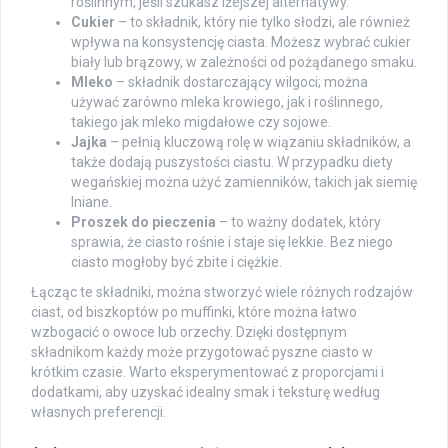
roślinnym, jeśli szukasz lżejszej alternatywy.
Cukier
– to składnik, który nie tylko słodzi, ale również
wpływa na konsystencję ciasta. Możesz wybrać cukier
biały lub brązowy, w zależności od pożądanego smaku.
Mleko
– składnik dostarczający wilgoci; można
używać zarówno mleka krowiego, jak i roślinnego,
takiego jak mleko migdałowe czy sojowe.
Jajka
– pełnią kluczową rolę w wiązaniu składników, a
także dodają puszystości ciastu. W przypadku diety
wegańskiej można użyć zamienników, takich jak siemię
lniane.
Proszek do pieczenia
– to ważny dodatek, który
sprawia, że ciasto rośnie i staje się lekkie. Bez niego
ciasto mogłoby być zbite i ciężkie.
Łącząc te składniki, można stworzyć wiele różnych rodzajów
ciast, od biszkoptów po muffinki, które można łatwo
wzbogacić o owoce lub orzechy. Dzięki dostępnym
składnikom każdy może przygotować pyszne ciasto w
krótkim czasie. Warto eksperymentować z proporcjami i
dodatkami, aby uzyskać idealny smak i teksturę według
własnych preferencji.