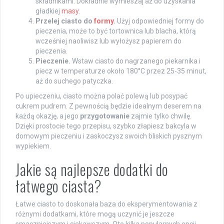
składnikami. Dokładnie wymieszaj aż do uzyskania
gładkiej
masy
.
Przelej ciasto do
formy
.
Użyj odpowiedniej formy do
pieczenia, może to być tortownica lub blacha, którą
wcześniej naoliwisz lub wyłożysz papierem do
pieczenia.
Pieczenie.
Wstaw ciasto do nagrzanego piekarnika i
piecz w temperaturze około 180°C przez 25-35 minut,
aż do suchego patyczka.
Po upieczeniu, ciasto można polać polewą lub posypać
cukrem pudrem. Z pewnością będzie idealnym deserem na
każdą okazję, a jego
przygotowanie
zajmie tylko chwilę.
Dzięki prostocie tego przepisu, szybko złapiesz bakcyla w
domowym pieczeniu i zaskoczysz swoich bliskich pysznym
wypiekiem.
Jakie są najlepsze dodatki do
łatwego ciasta?
Łatwe ciasto to doskonała baza do eksperymentowania z
różnymi dodatkami, które mogą uczynić je jeszcze