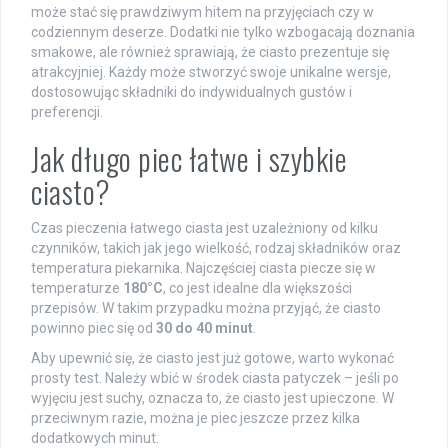
może stać się prawdziwym hitem na przyjęciach czy w
codziennym deserze. Dodatki nie tylko wzbogacają doznania
smakowe, ale również sprawiają, że ciasto prezentuje się
atrakcyjniej. Każdy może stworzyć swoje unikalne wersje,
dostosowując składniki do indywidualnych gustów i
preferencji.
Jak długo piec łatwe i szybkie
ciasto?
Czas pieczenia łatwego ciasta jest uzależniony od kilku
czynników, takich jak jego wielkość, rodzaj składników oraz
temperatura piekarnika. Najczęściej ciasta piecze się w
temperaturze
180°C
, co jest idealne dla większości
przepisów. W takim przypadku można przyjąć, że ciasto
powinno piec się od
30 do 40 minut
.
Aby upewnić się, że ciasto jest już gotowe, warto wykonać
prosty test. Należy wbić w środek ciasta patyczek – jeśli po
wyjęciu jest suchy, oznacza to, że ciasto jest upieczone. W
przeciwnym razie, można je piec jeszcze przez kilka
dodatkowych minut.