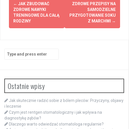
Post
←
JAK ZBUDOWAĆ
ZDROWE PRZEPISY NA
navigation
ZDROWE NAWYKI
SAMODZIELNE
TRENINGOWE DLA CAŁĄ
PRZYGOTOWANIE SOKU
RODZINY
Z MARCHWI
→
Search
for:
Ostatnie wpisy
Jak skutecznie radzić sobie z bólem pleców: Przyczyny, objawy
i leczenie
Czym jest rentgen stomatologiczny i jak wpływa na
diagnostykę zębów?
Dlaczego warto odwiedzać stomatologa regularnie?