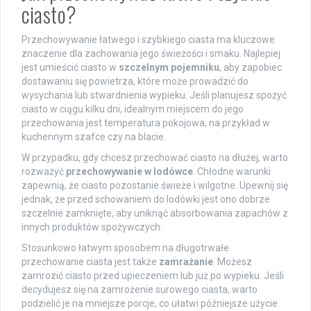
ciasto?
Przechowywanie łatwego i szybkiego ciasta ma kluczowe
znaczenie dla zachowania jego świeżości i smaku. Najlepiej
jest umieścić ciasto w
szczelnym pojemniku
, aby zapobiec
dostawaniu się powietrza, które może prowadzić do
wysychania lub stwardnienia wypieku. Jeśli planujesz spożyć
ciasto w ciągu kilku dni, idealnym miejscem do jego
przechowania jest temperatura pokojowa, na przykład w
kuchennym szafce czy na blacie.
W przypadku, gdy chcesz przechować ciasto na dłużej, warto
rozważyć
przechowywanie w lodówce
. Chłodne warunki
zapewnią, że ciasto pozostanie świeże i wilgotne. Upewnij się
jednak, że przed schowaniem do lodówki jest ono dobrze
szczelnie zamknięte, aby uniknąć absorbowania zapachów z
innych produktów spożywczych.
Stosunkowo łatwym sposobem na długotrwałe
przechowanie ciasta jest także
zamrażanie
. Możesz
zamrozić ciasto przed upieczeniem lub już po wypieku. Jeśli
decydujesz się na zamrożenie surowego ciasta, warto
podzielić je na mniejsze porcje, co ułatwi późniejsze użycie.