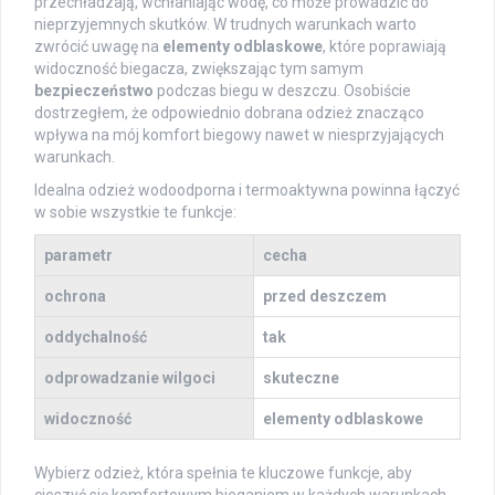
przechładzają, wchłaniając wodę, co może prowadzić do
nieprzyjemnych skutków. W trudnych warunkach warto
zwrócić uwagę na
elementy odblaskowe
, które poprawiają
widoczność biegacza, zwiększając tym samym
bezpieczeństwo
podczas biegu w deszczu. Osobiście
dostrzegłem, że odpowiednio dobrana odzież znacząco
wpływa na mój komfort biegowy nawet w niesprzyjających
warunkach.
Idealna odzież wodoodporna i termoaktywna powinna łączyć
w sobie wszystkie te funkcje:
parametr
cecha
ochrona
przed deszczem
oddychalność
tak
odprowadzanie wilgoci
skuteczne
widoczność
elementy odblaskowe
Wybierz odzież, która spełnia te kluczowe funkcje, aby
cieszyć się komfortowym bieganiem w każdych warunkach.