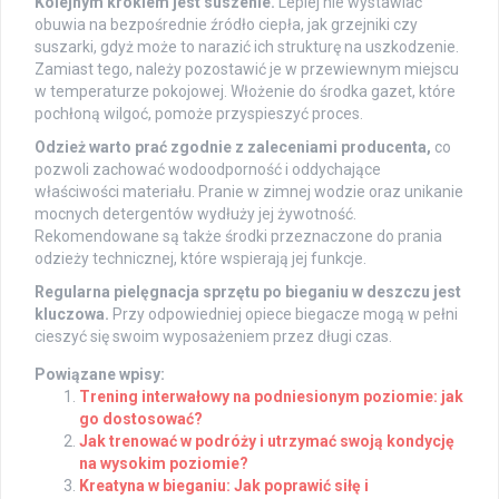
Kolejnym krokiem jest suszenie.
Lepiej nie wystawiać
obuwia na bezpośrednie źródło ciepła, jak grzejniki czy
suszarki, gdyż może to narazić ich strukturę na uszkodzenie.
Zamiast tego, należy pozostawić je w przewiewnym miejscu
w temperaturze pokojowej. Włożenie do środka gazet, które
pochłoną wilgoć, pomoże przyspieszyć proces.
Odzież warto prać zgodnie z zaleceniami producenta,
co
pozwoli zachować wodoodporność i oddychające
właściwości materiału. Pranie w zimnej wodzie oraz unikanie
mocnych detergentów wydłuży jej żywotność.
Rekomendowane są także środki przeznaczone do prania
odzieży technicznej, które wspierają jej funkcje.
Regularna pielęgnacja sprzętu po bieganiu w deszczu jest
kluczowa.
Przy odpowiedniej opiece biegacze mogą w pełni
cieszyć się swoim wyposażeniem przez długi czas.
Powiązane wpisy:
Trening interwałowy na podniesionym poziomie: jak
go dostosować?
Jak trenować w podróży i utrzymać swoją kondycję
na wysokim poziomie?
Kreatyna w bieganiu: Jak poprawić siłę i