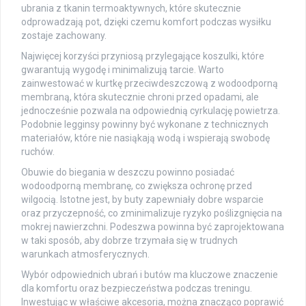
ubrania z tkanin termoaktywnych, które skutecznie
odprowadzają pot, dzięki czemu komfort podczas wysiłku
zostaje zachowany.
Najwięcej korzyści przyniosą przylegające koszulki, które
gwarantują wygodę i minimalizują tarcie. Warto
zainwestować w kurtkę przeciwdeszczową z wodoodporną
membraną, która skutecznie chroni przed opadami, ale
jednocześnie pozwala na odpowiednią cyrkulację powietrza.
Podobnie legginsy powinny być wykonane z technicznych
materiałów, które nie nasiąkają wodą i wspierają swobodę
ruchów.
Obuwie do biegania w deszczu powinno posiadać
wodoodporną membranę, co zwiększa ochronę przed
wilgocią. Istotne jest, by buty zapewniały dobre wsparcie
oraz przyczepność, co zminimalizuje ryzyko poślizgnięcia na
mokrej nawierzchni. Podeszwa powinna być zaprojektowana
w taki sposób, aby dobrze trzymała się w trudnych
warunkach atmosferycznych.
Wybór odpowiednich ubrań i butów ma kluczowe znaczenie
dla komfortu oraz bezpieczeństwa podczas treningu.
Inwestując w właściwe akcesoria, można znacząco poprawić