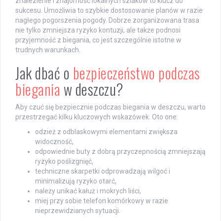
znalezienie i znajomość lokalnych szlaków to klucz do
sukcesu. Umożliwia to szybkie dostosowanie planów w razie
nagłego pogorszenia pogody. Dobrze zorganizowana trasa
nie tylko zmniejsza ryzyko kontuzji, ale także podnosi
przyjemność z biegania, co jest szczególnie istotne w
trudnych warunkach.
Jak dbać o
bezpieczeństwo podczas
biegania
w deszczu?
Aby czuć się bezpiecznie podczas biegania w deszczu, warto
przestrzegać kilku kluczowych wskazówek. Oto one:
odzież z odblaskowymi elementami zwiększa
widoczność,
odpowiednie buty z dobrą przyczepnością zmniejszają
ryzyko poślizgnięć,
techniczne skarpetki odprowadzają wilgoć i
minimalizują ryzyko otarć,
należy unikać kałuż i mokrych liści,
miej przy sobie telefon komórkowy w razie
nieprzewidzianych sytuacji.