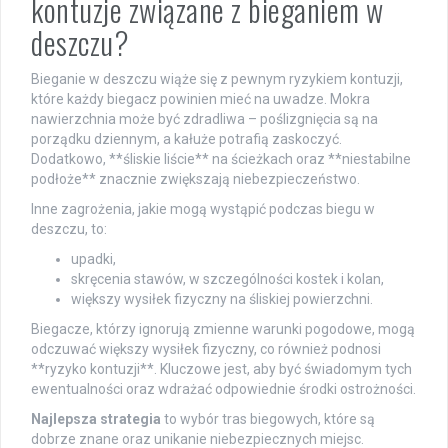
kontuzje związane z bieganiem w
deszczu?
Bieganie w deszczu wiąże się z pewnym ryzykiem kontuzji,
które każdy biegacz powinien mieć na uwadze. Mokra
nawierzchnia może być zdradliwa – poślizgnięcia są na
porządku dziennym, a kałuże potrafią zaskoczyć.
Dodatkowo, **śliskie liście** na ścieżkach oraz **niestabilne
podłoże** znacznie zwiększają niebezpieczeństwo.
Inne zagrożenia, jakie mogą wystąpić podczas biegu w
deszczu, to:
upadki,
skręcenia stawów, w szczególności kostek i kolan,
większy wysiłek fizyczny na śliskiej powierzchni.
Biegacze, którzy ignorują zmienne warunki pogodowe, mogą
odczuwać większy wysiłek fizyczny, co również podnosi
**ryzyko kontuzji**. Kluczowe jest, aby być świadomym tych
ewentualności oraz wdrażać odpowiednie środki ostrożności.
Najlepsza strategia
to wybór tras biegowych, które są
dobrze znane oraz unikanie niebezpiecznych miejsc.