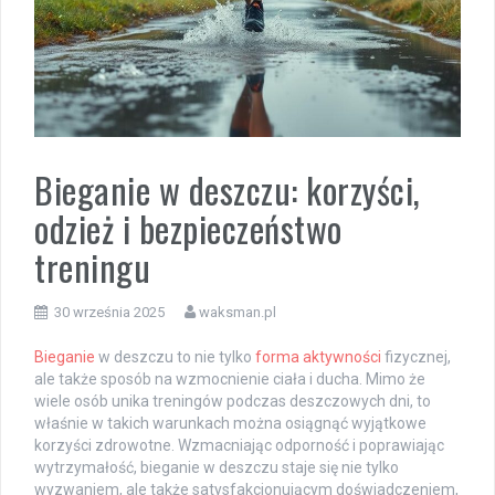
Bieganie w deszczu: korzyści,
odzież i bezpieczeństwo
treningu
30 września 2025
waksman.pl
Bieganie
w deszczu to nie tylko
forma aktywności
fizycznej,
ale także sposób na wzmocnienie ciała i ducha. Mimo że
wiele osób unika treningów podczas deszczowych dni, to
właśnie w takich warunkach można osiągnąć wyjątkowe
korzyści zdrowotne. Wzmacniając odporność i poprawiając
wytrzymałość, bieganie w deszczu staje się nie tylko
wyzwaniem, ale także satysfakcjonującym doświadczeniem,