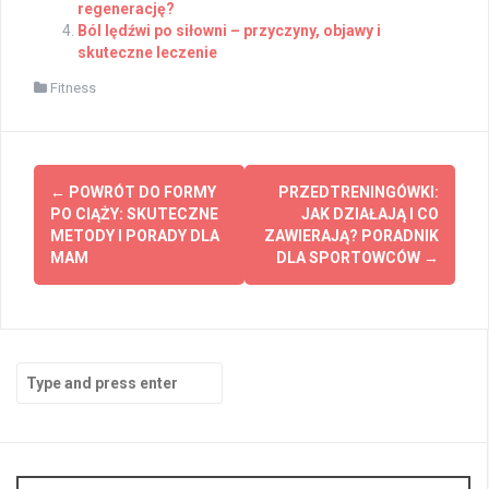
regenerację?
Ból lędźwi po siłowni – przyczyny, objawy i
skuteczne leczenie
Fitness
Post
←
POWRÓT DO FORMY
PRZEDTRENINGÓWKI:
navigation
PO CIĄŻY: SKUTECZNE
JAK DZIAŁAJĄ I CO
METODY I PORADY DLA
ZAWIERAJĄ? PORADNIK
MAM
DLA SPORTOWCÓW
→
Search
for: