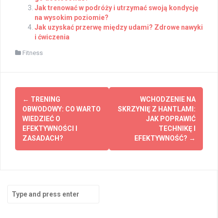
Jak trenować w podróży i utrzymać swoją kondycję
na wysokim poziomie?
Jak uzyskać przerwę między udami? Zdrowe nawyki
i ćwiczenia
Fitness
Post
←
TRENING
WCHODZENIE NA
navigation
OBWODOWY: CO WARTO
SKRZYNIĘ Z HANTLAMI:
WIEDZIEĆ O
JAK POPRAWIĆ
EFEKTYWNOŚCI I
TECHNIKĘ I
ZASADACH?
EFEKTYWNOŚĆ?
→
Search
for: