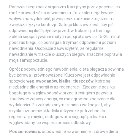
Podczas biegu nasz organizm traci płyny przez pocenie, co
może prowadzić do odwodnienia. To z kolei negatywnie
wpływa na wydolność, przyspiesza uczucie zmęczenia i
zwiększa ryzyko kontuzji. Dlatego kluczowe jest, aby pić
odpowiednią ilość płynów przed, w trakcie i po treningu.
Zaleca się spożywanie małych porcji płynów co 15-20 minut
podczas biegu, co pomaga utrzymać odpowiedni poziom
nawodnienia. Osobiście zauważyłem, że regularne
nawadnianie w trakcie dłuższych biegów znacznie poprawia
moje samopoczucie.
Oprócz odpowiedniego nawodnienia, dieta biegacza powinna
być zdrowa i zrównoważona. Kluczowe jest odpowiednie
spożycie
węglowodanów
,
białka
i
tłuszczów
, które są
niezbędne dla energii oraz regeneracji. Zjedzenie posiłku
bogatego w węglowodanów przed treningiem pozwala
zbudować zapasy energii, co ma ogromne znaczenie dla
wydolności. Po zakończonym treningu ważne jest, aby
szybko uzupełnić składniki odżywcze potrzebne do
regeneracji mięśni, dlatego warto sięgnąć po białko i
węglowodany, co wspiera proces odbudowy.
Podsumowując
, odpowiednie nawodnienie i zdrowa dieta