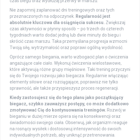
czas biegu oraz wydłużaj przerwy w marszu.
Nie zapomnij zaplanować dni treningowych oraz tych
przeznaczonych na odpoczynek.
Regularność jest
absolutnie kluczowa dla osiągnięcia sukcesu.
Zwiększaj
czas aktywności w płynny sposób – po trzech do czterech
tygodniach warto dodać jedną lub dwie minuty do biegu i
skrócić czas marszu. Taka przemyślana progresja wzmocni
Twoją siłę, wytrzymałość oraz poprawi ogólną wydolność.
Oprócz samego biegania, warto wzbogacić plan o ćwiczenia
angażujące całe ciało. Wykonuj ćwiczenia wielostawowe,
które aktywują różne grupy mięśniowe. Taki trening przyczyni
się do Twojego rozwoju jako biegacza. Regularnie włączając
elementy siłowe oraz rozciągające, poprawisz nie tylko
sprawność, ale także przyspieszysz proces regeneracji.
Kiedy zastosujesz się do tego planu jako początkujący
biegacz, szybko zauważysz postępy, co może dodatkowo
zmotywować Cię do kontynuowania treningów.
Rozwój w
bieganiu w dużej mierze opiera się na konsekwencji oraz
świadomości swojego ciała. Obserwuj, jak organizm reaguje
na rosnący wysiłek i dostosowuj intensywność do swoich
indywidualnych potrzeb, aby uniknąć przetrenowania.