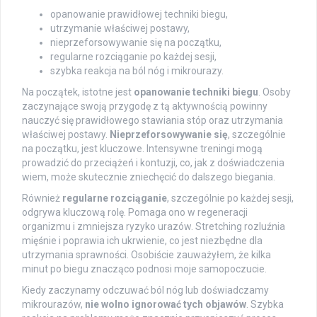
opanowanie prawidłowej techniki biegu,
utrzymanie właściwej postawy,
nieprzeforsowywanie się na początku,
regularne rozciąganie po każdej sesji,
szybka reakcja na ból nóg i mikrourazy.
Na początek, istotne jest
opanowanie techniki biegu
. Osoby
zaczynające swoją przygodę z tą aktywnością powinny
nauczyć się prawidłowego stawiania stóp oraz utrzymania
właściwej postawy.
Nieprzeforsowywanie się
, szczególnie
na początku, jest kluczowe. Intensywne treningi mogą
prowadzić do przeciążeń i kontuzji, co, jak z doświadczenia
wiem, może skutecznie zniechęcić do dalszego biegania.
Również
regularne rozciąganie
, szczególnie po każdej sesji,
odgrywa kluczową rolę. Pomaga ono w regeneracji
organizmu i zmniejsza ryzyko urazów. Stretching rozluźnia
mięśnie i poprawia ich ukrwienie, co jest niezbędne dla
utrzymania sprawności. Osobiście zauważyłem, że kilka
minut po biegu znacząco podnosi moje samopoczucie.
Kiedy zaczynamy odczuwać ból nóg lub doświadczamy
mikrourazów,
nie wolno ignorować tych objawów
. Szybka