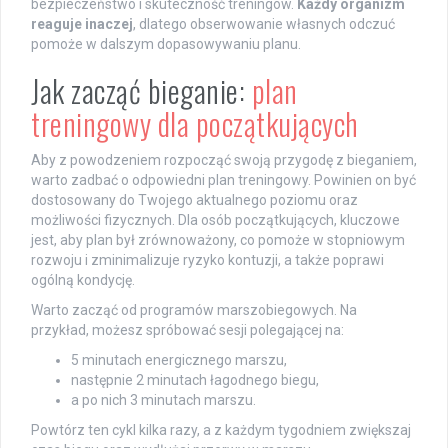
bezpieczeństwo i skuteczność treningów.
Każdy organizm
reaguje inaczej
, dlatego obserwowanie własnych odczuć
pomoże w dalszym dopasowywaniu planu.
Jak zacząć bieganie:
plan
treningowy dla początkujących
Aby z powodzeniem rozpocząć swoją przygodę z bieganiem,
warto zadbać o odpowiedni plan treningowy. Powinien on być
dostosowany do Twojego aktualnego poziomu oraz
możliwości fizycznych. Dla osób początkujących, kluczowe
jest, aby plan był zrównoważony, co pomoże w stopniowym
rozwoju i zminimalizuje ryzyko kontuzji, a także poprawi
ogólną kondycję.
Warto zacząć od programów marszobiegowych. Na
przykład, możesz spróbować sesji polegającej na:
5 minutach energicznego marszu,
następnie 2 minutach łagodnego biegu,
a po nich 3 minutach marszu.
Powtórz ten cykl kilka razy, a z każdym tygodniem zwiększaj