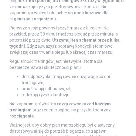
biegacza.
Rozpocznij od treningów 2-3 razy w tygodniu
, co
zminimalizuje ryzyko przetrenowania i kontuzji. Nie
zapominaj o wolnych dniach –
są one kluczowe dla
regeneracji organizmu
.
Pierwsze sesje powinny łączyć marsz z biegiem. Na
przykład, przez 30 minut możesz biegać przez minutę, a
potem iść przez dwie.
Utrzymuj ten schemat przez kilka
tygodni
. Gdy zauważysz poprawę kondycji, stopniowo
zwiększaj czas trwania biegu lub skracaj czas marszu.
Regularność treningów jest niezwykle istotna dla
bezpieczeństwa i skuteczności planu.
dni odpoczynku mają równie dużą wagę co dni
treningowe,
umożliwiają odbudowę sił,
redukują ryzyko kontuzji.
Nie zapominaj również o
rozgrzewce przed każdym
treningiem
oraz regeneracji po, na przykład poprzez
rozciąganie
.
Ważne jest, aby dobry plan marszobiegu był elastyczny i
dostosowywał się do potrzeb biegacza, co zapewni