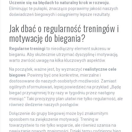
Uczenie się na błędach to naturalny krok w rozwoju.
Eliminując te pułapki, znacząco poprawimy jakość naszych
doświadczeń biegowych i osiągniemy lepsze rezultaty.
Jak dbać o regularność treningów i
motywację do biegania?
Regularne treningi
to nieodłączny element sukcesu w
bieganiu. Aby skutecznie utrzymać dyscyplinę i motywację,
warto zwrócić uwagę na kilka kluczowych aspektów.
Na początek, ważne jest, by wyznaczyć
realistyczne cele
biegowe
. Powinny być one konkretne, mierzalne i
dostosowane do naszych osobistych możliwości. Zamiast
ogólnych sformułowań, lepiej powiedzieć na przykład: „Będę
biegać przynajmniej trzy razy w tygodniu przez następny
miesiąc.” Taki precyzyjny plan ułatwi nie tylko regularność, ale
również śledzenie naszych postępów.
Dołączenie do grupy biegowej może być znakomitym
sposobem na zwiększenie motywacji. Trening w
towarzystwie to nie tylko wsparcie, ale również szansa na
nawiązanie nowych znajomości. Dzięki temu codzienny bieg