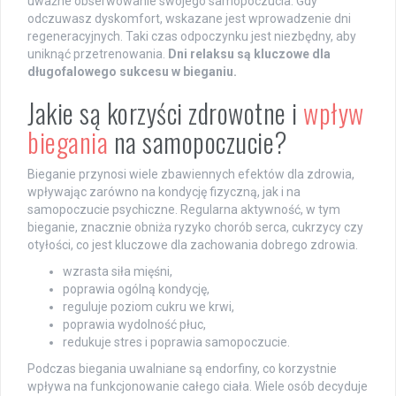
uważne obserwowanie swojego samopoczucia. Gdy
odczuwasz dyskomfort, wskazane jest wprowadzenie dni
regeneracyjnych. Taki czas odpoczynku jest niezbędny, aby
uniknąć przetrenowania.
Dni relaksu są kluczowe dla
długofalowego sukcesu w bieganiu.
Jakie są korzyści zdrowotne i
wpływ
biegania
na samopoczucie?
Bieganie przynosi wiele zbawiennych efektów dla zdrowia,
wpływając zarówno na kondycję fizyczną, jak i na
samopoczucie psychiczne. Regularna aktywność, w tym
bieganie, znacznie obniża ryzyko chorób serca, cukrzycy czy
otyłości, co jest kluczowe dla zachowania dobrego zdrowia.
wzrasta siła mięśni,
poprawia ogólną kondycję,
reguluje poziom cukru we krwi,
poprawia wydolność płuc,
redukuje stres i poprawia samopoczucie.
Podczas biegania uwalniane są endorfiny, co korzystnie
wpływa na funkcjonowanie całego ciała. Wiele osób decyduje