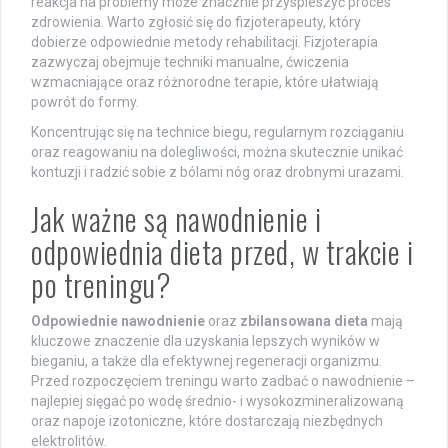
reakcja na problemy może znacznie przyspieszyć proces
zdrowienia. Warto zgłosić się do fizjoterapeuty, który
dobierze odpowiednie metody rehabilitacji. Fizjoterapia
zazwyczaj obejmuje techniki manualne, ćwiczenia
wzmacniające oraz różnorodne terapie, które ułatwiają
powrót do formy.
Koncentrując się na technice biegu, regularnym rozciąganiu
oraz reagowaniu na dolegliwości, można skutecznie unikać
kontuzji i radzić sobie z bólami nóg oraz drobnymi urazami.
Jak ważne są nawodnienie i
odpowiednia dieta przed, w trakcie i
po treningu?
Odpowiednie nawodnienie
oraz
zbilansowana dieta
mają
kluczowe znaczenie dla uzyskania lepszych wyników w
bieganiu, a także dla efektywnej regeneracji organizmu.
Przed rozpoczęciem treningu warto zadbać o nawodnienie –
najlepiej sięgać po wodę średnio- i wysokozmineralizowaną
oraz napoje izotoniczne, które dostarczają niezbędnych
elektrolitów.