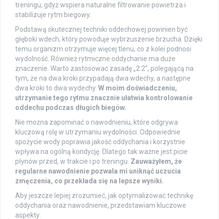
treningu, gdyż wspiera naturalne filtrowanie powietrza i
stabilizuje rytm biegowy.
Podstawą skutecznej techniki oddechowej powinien być
głęboki wdech, który powoduje wybrzuszenie brzucha. Dzięki
temu organizm otrzymuje więcej tlenu, co z kolei podnosi
wydolność. Również rytmiczne oddychanie ma duże
znaczenie. Warto zastosować zasadę „2:2”, polegającą na
tym, że na dwa kroki przypadają dwa wdechy, a następne
dwa kroki to dwa wydechy.
W moim doświadczeniu,
utrzymanie tego rytmu znacznie ułatwia kontrolowanie
oddechu podczas długich biegów.
Nie można zapominać o nawodnieniu, które odgrywa
kluczową rolę w utrzymaniu wydolności. Odpowiednie
spożycie wody poprawia jakość oddychania i korzystnie
wpływa na ogólną kondycję. Dlatego tak ważne jest picie
płynów przed, w trakcie i po treningu.
Zauważyłem, że
regularne nawodnienie pozwala mi uniknąć uczucia
zmęczenia, co przekłada się na lepsze wyniki.
Aby jeszcze lepiej zrozumieć, jak optymalizować technikę
oddychania oraz nawodnienie, przedstawiam kluczowe
aspekty: