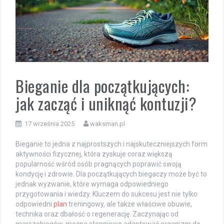
Bieganie dla początkujących:
jak zacząć i uniknąć kontuzji?
17 września 2025
waksman.pl
Bieganie to jedna z najprostszych i najskuteczniejszych form
aktywności fizycznej, która zyskuje coraz większą
popularność wśród osób pragnących poprawić swoją
kondycję i zdrowie. Dla początkujących biegaczy może być to
jednak wyzwanie, które wymaga odpowiedniego
przygotowania i wiedzy. Kluczem do sukcesu jest nie tylko
odpowiedni
plan
treningowy, ale także właściwe obuwie,
technika oraz dbałość o regenerację. Zaczynając od
marszobiegów, można stopniowo adaptować organizm do