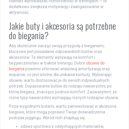
również wprowadzać różnorodność w treningach — to
dodatkowo zwiększa motywację i zaangażowanie w
aktywność.
Jakie buty i akcesoria są potrzebne
do biegania?
Aby skutecznie zacząć swoją przygodę z bieganiem,
kluczowe jest posiadanie odpowiednich butów oraz
akcesoriów. Te elementy wpływają na komfort i
bezpieczeństwo w trakcie treningu. Dobre
obuwie do
biegania
powinno oferować właściwą amortyzację oraz
wsparcie, co jest istotne dla unikania kontuzji. Wybierając
obuwie, warto dostosować je do swoich indywidualnych
potrzeb. Dopasowanie butów do rodzaju nawierzchni, po
której biegasz, znacząco podnosi komfort. Zauważyłem, że
różne typy nawierzchni wymagają różnych rodzajów obuwia.
Poza wygodnymi butami, warto zainwestować w akcesoria
biegowe, które mogą poprawić Twoje doświadczenia
podczas joggingu. Wśród nich znajdują się:
odzież sportowa z oddychających materiałów,