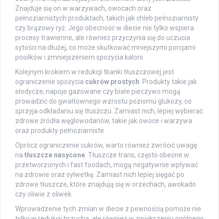
Znajduje się on w warzywach, owocach oraz
pełnoziarnistych produktach, takich jak chleb pełnoziarnisty
czy brązowy ryż. Jego obecność w diecie nie tylko wspiera
procesy trawienne, ale również przyczynia się do uczucia
sytości na dłużej, co może skutkować mniejszymi porcjami
posiłków i zmniejszeniem spożycia kalorii.
Kolejnym krokiem w redukcji tkanki tłuszczowej jest
ograniczenie spożycia
cukrów prostych
. Produkty takie jak
słodycze, napoje gazowane czy białe pieczywo mogą
prowadzić do gwałtownego wzrostu poziomu glukozy, co
sprzyja odkładaniu się tłuszczu. Zamiast nich, lepiej wybierać
zdrowe źródła węglowodanów, takie jak owoce i warzywa
oraz produkty pełnoziarniste.
Oprócz ograniczenie cukrów, warto również zwrócić uwagę
na
tłuszcze nasycone
. Tłuszcze trans, często obecne w
przetworzonych i fast foodach, mogą negatywnie wpływać
na zdrowie oraz sylwetkę. Zamiast nich lepiej sięgać po
zdrowe tłuszcze, które znajdują się w orzechach, awokado
czy oliwie z oliwek.
Wprowadzenie tych zmian w diecie z pewnością pomoże nie
tylko w redukcji brzucha, ale również w zwiększeniu ogólnego