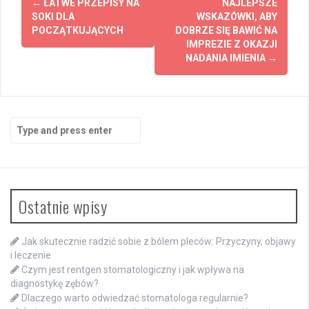
←
ŁATWE PRZEPISY NA
NAJLEPSZE
navigation
SOKI DLA
WSKAZÓWKI, ABY
POCZĄTKUJĄCYCH
DOBRZE SIĘ BAWIĆ NA
IMPREZIE Z OKAZJI
NADANIA IMIENIA
→
Search
for:
Ostatnie wpisy
Jak skutecznie radzić sobie z bólem pleców: Przyczyny, objawy
i leczenie
Czym jest rentgen stomatologiczny i jak wpływa na
diagnostykę zębów?
Dlaczego warto odwiedzać stomatologa regularnie?