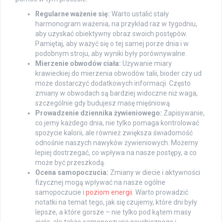
Regularne ważenie się:
Warto ustalić stały
harmonogram ważenia, na przykład raz w tygodniu,
aby uzyskać obiektywny obraz swoich postępów.
Pamiętaj, aby ważyć się o tej samej porze dnia i w
podobnym stroju, aby wyniki były porównywalne.
Mierzenie obwodów ciała:
Używanie miary
krawieckiej do mierzenia obwodów talii, bioder czy ud
może dostarczyć dodatkowych informacji. Często
zmiany w obwodach są bardziej widoczne niż waga,
szczególnie gdy budujesz masę mięśniową.
Prowadzenie dziennika żywieniowego:
Zapisywanie,
co jemy każdego dnia, nie tylko pomaga kontrolować
spożycie kalorii, ale również zwiększa świadomość
odnośnie naszych nawyków żywieniowych. Możemy
lepiej dostrzegać, co wpływa na nasze postępy, a co
może być przeszkodą.
Ocena samopoczucia:
Zmiany w diecie i aktywności
fizycznej mogą wpływać na nasze ogólne
samopoczucie i
poziom energii
. Warto prowadzić
notatki na temat tego, jak się czujemy, które dni były
lepsze, a które gorsze – nie tylko pod kątem masy