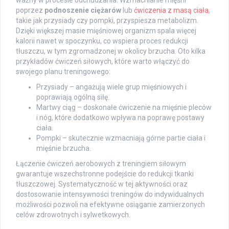
ważny w procesie odchudzania. Wzmacnianie mięśni
poprzez
podnoszenie ciężarów
lub
ćwiczenia z masą ciała
,
takie jak przysiady czy pompki, przyspiesza metabolizm.
Dzięki większej masie mięśniowej organizm spala więcej
kalorii nawet w spoczynku, co wspiera proces redukcji
tłuszczu, w tym zgromadzonej w okolicy brzucha. Oto kilka
przykładów ćwiczeń siłowych, które warto włączyć do
swojego planu treningowego:
Przysiady – angażują wiele grup mięśniowych i
poprawiają ogólną siłę.
Martwy ciąg – doskonałe ćwiczenie na mięśnie pleców
i nóg, które dodatkowo wpływa na poprawę postawy
ciała.
Pompki – skutecznie wzmacniają górne partie ciała i
mięśnie brzucha.
Łączenie ćwiczeń aerobowych z treningiem siłowym
gwarantuje wszechstronne podejście do redukcji tkanki
tłuszczowej. Systematyczność w tej aktywności oraz
dostosowanie intensywności treningów do indywidualnych
możliwości pozwoli na efektywne osiąganie zamierzonych
celów zdrowotnych i sylwetkowych.