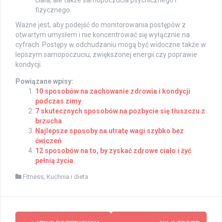
ciała, ale także samopoczucia psychicznego i
fizycznego.
Ważne jest, aby podejść do monitorowania postępów z
otwartym umysłem i nie koncentrować się wyłącznie na
cyfrach. Postępy w odchudzaniu mogą być widoczne także w
lepszym samopoczuciu, zwiększonej energii czy poprawie
kondycji.
Powiązane wpisy:
10 sposobów na zachowanie zdrowia i kondycji
podczas zimy
7 skutecznych sposobów na pozbycie się tłuszczu z
brzucha
Najlepsze sposoby na utratę wagi szybko bez
ćwiczeń
12 sposobów na to, by zyskać zdrowe ciało i żyć
pełnią życia
Fitness
,
Kuchnia i dieta
Post