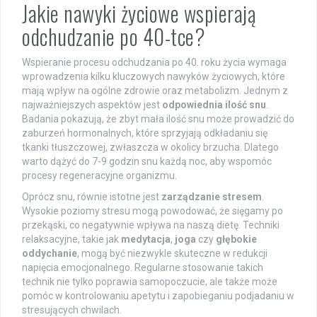
Jakie nawyki życiowe wspierają
odchudzanie po 40-tce?
Wspieranie procesu odchudzania po 40. roku życia wymaga
wprowadzenia kilku kluczowych nawyków życiowych, które
mają wpływ na ogólne zdrowie oraz metabolizm. Jednym z
najważniejszych aspektów jest
odpowiednia ilość snu
.
Badania pokazują, że zbyt mała ilość snu może prowadzić do
zaburzeń hormonalnych, które sprzyjają odkładaniu się
tkanki tłuszczowej, zwłaszcza w okolicy brzucha. Dlatego
warto dążyć do 7-9 godzin snu każdą noc, aby wspomóc
procesy regeneracyjne organizmu.
Oprócz snu, równie istotne jest
zarządzanie stresem
.
Wysokie poziomy stresu mogą powodować, że sięgamy po
przekąski, co negatywnie wpływa na naszą dietę. Techniki
relaksacyjne, takie jak
medytacja
,
joga
czy
głębokie
oddychanie
, mogą być niezwykle skuteczne w redukcji
napięcia emocjonalnego. Regularne stosowanie takich
technik nie tylko poprawia samopoczucie, ale także może
pomóc w kontrolowaniu apetytu i zapobieganiu podjadaniu w
stresujących chwilach.