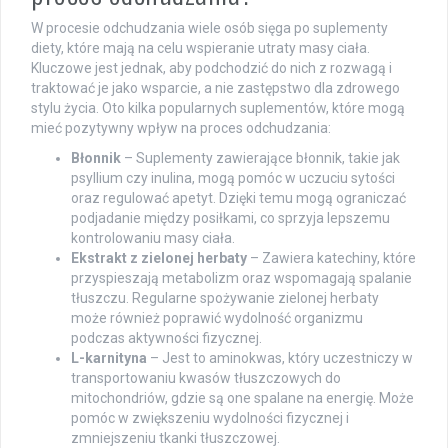
W procesie odchudzania wiele osób sięga po suplementy
diety, które mają na celu wspieranie utraty masy ciała.
Kluczowe jest jednak, aby podchodzić do nich z rozwagą i
traktować je jako wsparcie, a nie zastępstwo dla zdrowego
stylu życia. Oto kilka popularnych suplementów, które mogą
mieć pozytywny wpływ na proces odchudzania:
Błonnik
– Suplementy zawierające błonnik, takie jak
psyllium czy inulina, mogą pomóc w uczuciu sytości
oraz regulować apetyt. Dzięki temu mogą ograniczać
podjadanie między posiłkami, co sprzyja lepszemu
kontrolowaniu masy ciała.
Ekstrakt z zielonej herbaty
– Zawiera katechiny, które
przyspieszają metabolizm oraz wspomagają spalanie
tłuszczu. Regularne spożywanie zielonej herbaty
może również poprawić wydolność organizmu
podczas aktywności fizycznej.
L-karnityna
– Jest to aminokwas, który uczestniczy w
transportowaniu kwasów tłuszczowych do
mitochondriów, gdzie są one spalane na energię. Może
pomóc w zwiększeniu wydolności fizycznej i
zmniejszeniu tkanki tłuszczowej.