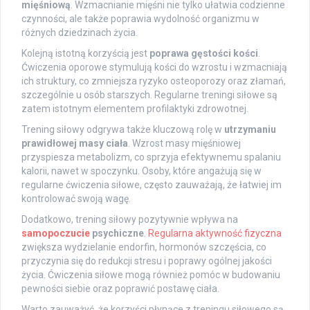
mięśniową
. Wzmacnianie mięśni nie tylko ułatwia codzienne
czynności, ale także poprawia wydolność organizmu w
różnych dziedzinach życia.
Kolejną istotną korzyścią jest
poprawa gęstości kości
.
Ćwiczenia oporowe stymulują kości do wzrostu i wzmacniają
ich struktury, co zmniejsza ryzyko osteoporozy oraz złamań,
szczególnie u osób starszych. Regularne treningi siłowe są
zatem istotnym elementem profilaktyki zdrowotnej.
Trening siłowy odgrywa także kluczową rolę w
utrzymaniu
prawidłowej masy ciała
. Wzrost masy mięśniowej
przyspiesza metabolizm, co sprzyja efektywnemu spalaniu
kalorii, nawet w spoczynku. Osoby, które angażują się w
regularne ćwiczenia siłowe, często zauważają, że łatwiej im
kontrolować swoją wagę.
Dodatkowo, trening siłowy pozytywnie wpływa na
samopoczucie
psychiczne
.
Regularna aktywność fizyczna
zwiększa wydzielanie endorfin, hormonów szczęścia, co
przyczynia się do redukcji stresu i poprawy ogólnej jakości
życia. Ćwiczenia siłowe mogą również pomóc w budowaniu
pewności siebie oraz poprawić postawę ciała.
Warto zauważyć, że korzyści płynące z treningu siłowego są