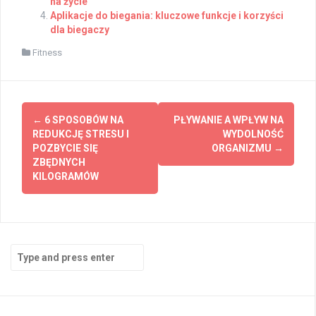
na życie
Aplikacje do biegania: kluczowe funkcje i korzyści
dla biegaczy
Fitness
Post
←
6 SPOSOBÓW NA
PŁYWANIE A WPŁYW NA
navigation
REDUKCJĘ STRESU I
WYDOLNOŚĆ
POZBYCIE SIĘ
ORGANIZMU
→
ZBĘDNYCH
KILOGRAMÓW
Search
for: