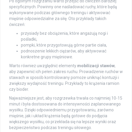
Po ogólnym rozgrzaniu warto przejść do ćwiczeń bardziej
specyficznych. Powinny one naśladować ruchy, które będą
wykonywane podczas głównego treningu i aktywować
mięśnie odpowiedzialne za siłę. Oto przykłady takich
ćwiczeń:
przysiady bez obciążenia, które angażują nogi i
pośladki,
pompki, które przygotowują górne partie ciała,
podnoszenie lekkich ciężarów, aby aktywować
konkretne grupy mięśniowe.
Warto również uwzględnić elementy
mobilizacji stawów
,
aby zapewnić ich pełen zakres ruchu. Prowadzenie ruchów w
stawach w sposób kontrolowany pomoże uniknąć kontuzji i
zwiększy wydajność treningu. Przykłady to krążenia ramion
czy bioder.
Najważniejsze jest, aby rozgrzewka trwała co najmniej 10-15
minut i była dostosowana do intensywności zaplanowanego
wysiłku. Dzięki odpowiedniemu przygotowaniu, zarówno
mięśnie, jak i układ krążenia będą gotowe do podjęcia
większego wysiłku, co przekłada się na lepsze wyniki oraz
bezpieczeństwo podczas treningu siłowego.