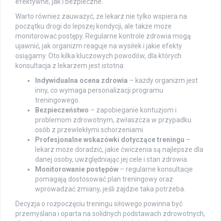
efektywne, jak i bezpieczne.
Warto również zauważyć, że lekarz nie tylko wspiera na
początku drogi do lepszej kondycji, ale także może
monitorować postępy. Regularne kontrole zdrowia mogą
ujawnić, jak organizm reaguje na wysiłek i jakie efekty
osiągamy. Oto kilka kluczowych powodów, dla których
konsultacja z lekarzem jest istotna:
Indywidualna ocena zdrowia
– każdy organizm jest
inny, co wymaga personalizacji programu
treningowego.
Bezpieczeństwo
– zapobieganie kontuzjom i
problemom zdrowotnym, zwłaszcza w przypadku
osób z przewlekłymi schorzeniami.
Profesjonalne wskazówki dotyczące treningu
–
lekarz może doradzić, jakie ćwiczenia są najlepsze dla
danej osoby, uwzględniając jej cele i stan zdrowia.
Monitorowanie postępów
– regularne konsultacje
pomagają dostosować plan treningowy oraz
wprowadzać zmiany, jeśli zajdzie taka potrzeba.
Decyzja o rozpoczęciu treningu siłowego powinna być
przemyślana i oparta na solidnych podstawach zdrowotnych,