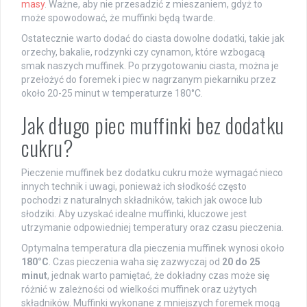
masy
. Ważne, aby nie przesadzić z mieszaniem, gdyż to
może spowodować, że muffinki będą twarde.
Ostatecznie warto dodać do ciasta dowolne dodatki, takie jak
orzechy, bakalie, rodzynki czy cynamon, które wzbogacą
smak naszych muffinek. Po przygotowaniu ciasta, można je
przełożyć do foremek i piec w nagrzanym piekarniku przez
około 20-25 minut w temperaturze 180°C.
Jak długo piec muffinki bez dodatku
cukru?
Pieczenie muffinek bez dodatku cukru może wymagać nieco
innych technik i uwagi, ponieważ ich słodkość często
pochodzi z naturalnych składników, takich jak owoce lub
słodziki. Aby uzyskać idealne muffinki, kluczowe jest
utrzymanie odpowiedniej temperatury oraz czasu pieczenia.
Optymalna temperatura dla pieczenia muffinek wynosi około
180°C
. Czas pieczenia waha się zazwyczaj od
20 do 25
minut
, jednak warto pamiętać, że dokładny czas może się
różnić w zależności od wielkości muffinek oraz użytych
składników. Muffinki wykonane z mniejszych foremek mogą