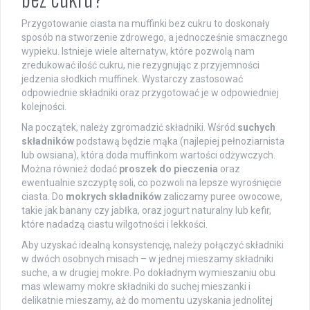
Przygotowanie ciasta na muffinki bez cukru to doskonały
sposób na stworzenie zdrowego, a jednocześnie smacznego
wypieku. Istnieje wiele alternatyw, które pozwolą nam
zredukować ilość cukru, nie rezygnując z przyjemności
jedzenia słodkich muffinek. Wystarczy zastosować
odpowiednie składniki oraz przygotować je w odpowiedniej
kolejności.
Na początek, należy zgromadzić składniki. Wśród
suchych
składników
podstawą będzie mąka (najlepiej pełnoziarnista
lub owsiana), która doda muffinkom wartości odżywczych.
Można również dodać
proszek do pieczenia
oraz
ewentualnie szczyptę soli, co pozwoli na lepsze wyrośnięcie
ciasta. Do
mokrych składników
zaliczamy puree owocowe,
takie jak banany czy jabłka, oraz jogurt naturalny lub kefir,
które nadadzą ciastu wilgotności i lekkości.
Aby uzyskać idealną konsystencję, należy połączyć składniki
w dwóch osobnych misach – w jednej mieszamy składniki
suche, a w drugiej mokre. Po dokładnym wymieszaniu obu
mas wlewamy mokre składniki do suchej mieszanki i
delikatnie mieszamy, aż do momentu uzyskania jednolitej