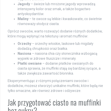
Jagody
– świeże lub mrożone jagody wprowadzą
intensywny kolor oraz smak, a także bogactwo
antyoksydantów.
Maliny
– te owoce są lekkie i kwaskowate, co świetnie
równoważy słodycz ciasta.
Oprócz owoców, warto rozważyć dodanie różnych dodatków,
które mogą wpłynąć na teksturę i aromat muffinów:
Orzechy
– orzechy włoskie, laskowe lub migdały
dodadzą chrupkości oraz białka.
Nasiona
– nasiona chia czy słonecznika wzbogacą
wypieki w zdrowe tłuszcze i minerały.
Płatki owsiane
– dodanie płatków owsianych do
ciasta sprawia, że muffinki stają się bardziej sycące, a
także zwiększa zawartość błonnika.
Eksperymentując z różnymi połączeniami owoców i
dodatków, możesz stworzyć unikalne muffinki, które będą nie
tylko smaczne, ale również zdrowe i odżywcze.
Jak przygotować ciasto na muffinki
bez cukru?