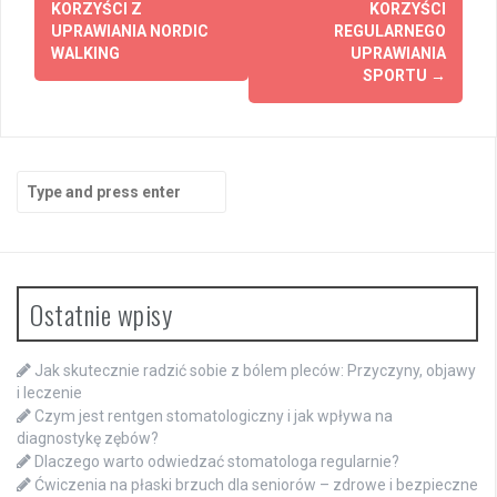
navigation
KORZYŚCI Z
KORZYŚCI
UPRAWIANIA NORDIC
REGULARNEGO
WALKING
UPRAWIANIA
SPORTU
→
Search
for:
Ostatnie wpisy
Jak skutecznie radzić sobie z bólem pleców: Przyczyny, objawy
i leczenie
Czym jest rentgen stomatologiczny i jak wpływa na
diagnostykę zębów?
Dlaczego warto odwiedzać stomatologa regularnie?
Ćwiczenia na płaski brzuch dla seniorów – zdrowe i bezpieczne