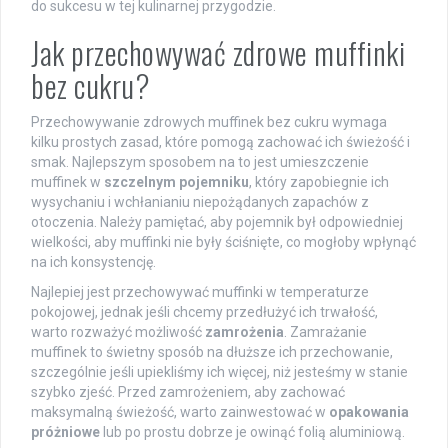
do sukcesu w tej kulinarnej przygodzie.
Jak przechowywać zdrowe muffinki
bez cukru?
Przechowywanie zdrowych muffinek bez cukru wymaga
kilku prostych zasad, które pomogą zachować ich świeżość i
smak. Najlepszym sposobem na to jest umieszczenie
muffinek w
szczelnym pojemniku
, który zapobiegnie ich
wysychaniu i wchłanianiu niepożądanych zapachów z
otoczenia. Należy pamiętać, aby pojemnik był odpowiedniej
wielkości, aby muffinki nie były ściśnięte, co mogłoby wpłynąć
na ich konsystencję.
Najlepiej jest przechowywać muffinki w temperaturze
pokojowej, jednak jeśli chcemy przedłużyć ich trwałość,
warto rozważyć możliwość
zamrożenia
. Zamrażanie
muffinek to świetny sposób na dłuższe ich przechowanie,
szczególnie jeśli upiekliśmy ich więcej, niż jesteśmy w stanie
szybko zjeść. Przed zamrożeniem, aby zachować
maksymalną świeżość, warto zainwestować w
opakowania
próżniowe
lub po prostu dobrze je owinąć folią aluminiową.