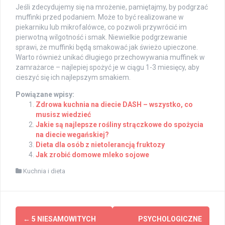
Jeśli zdecydujemy się na mrożenie, pamiętajmy, by podgrzać
muffinki przed podaniem. Może to być realizowane w
piekarniku lub mikrofalówce, co pozwoli przywrócić im
pierwotną wilgotność i smak. Niewielkie podgrzewanie
sprawi, że muffinki będą smakować jak świeżo upieczone.
Warto również unikać długiego przechowywania muffinek w
zamrażarce – najlepiej spożyć je w ciągu 1-3 miesięcy, aby
cieszyć się ich najlepszym smakiem.
Powiązane wpisy:
Zdrowa kuchnia na diecie DASH – wszystko, co
musisz wiedzieć
Jakie są najlepsze rośliny strączkowe do spożycia
na diecie wegańskiej?
Dieta dla osób z nietolerancją fruktozy
Jak zrobić domowe mleko sojowe
Kuchnia i dieta
Post
←
5 NIESAMOWITYCH
PSYCHOLOGICZNE