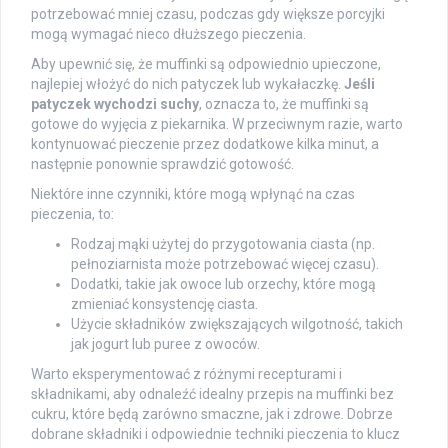
potrzebować mniej czasu, podczas gdy większe porcyjki
mogą wymagać nieco dłuższego pieczenia.
Aby upewnić się, że muffinki są odpowiednio upieczone,
najlepiej włożyć do nich patyczek lub wykałaczkę.
Jeśli
patyczek wychodzi suchy
, oznacza to, że muffinki są
gotowe do wyjęcia z piekarnika. W przeciwnym razie, warto
kontynuować pieczenie przez dodatkowe kilka minut, a
następnie ponownie sprawdzić gotowość.
Niektóre inne czynniki, które mogą wpłynąć na czas
pieczenia, to:
Rodzaj mąki użytej do przygotowania ciasta (np.
pełnoziarnista może potrzebować więcej czasu).
Dodatki, takie jak owoce lub orzechy, które mogą
zmieniać konsystencję ciasta.
Użycie składników zwiększających wilgotność, takich
jak jogurt lub puree z owoców.
Warto eksperymentować z różnymi recepturami i
składnikami, aby odnaleźć idealny przepis na muffinki bez
cukru, które będą zarówno smaczne, jak i zdrowe. Dobrze
dobrane składniki i odpowiednie techniki pieczenia to klucz