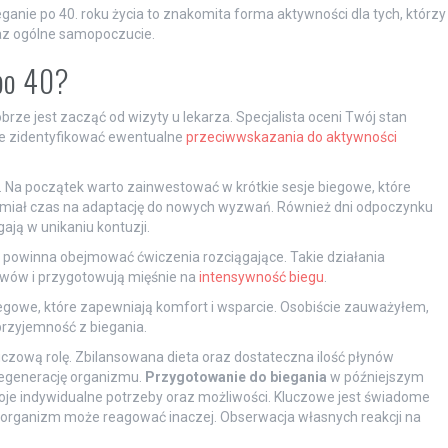
ganie po 40. roku życia to znakomita forma aktywności dla tych, którzy
az ogólne samopoczucie.
 po 40?
obrze jest zacząć od wizyty u lekarza. Specjalista oceni Twój stan
e zidentyfikować ewentualne
przeciwwskazania do aktywności
 Na początek warto zainwestować w krótkie sesje biegowe, które
miał czas na adaptację do nowych wyzwań. Również dni odpoczynku
ją w unikaniu kontuzji.
 powinna obejmować ćwiczenia rozciągające. Takie działania
awów i przygotowują mięśnie na
intensywność biegu
.
owe, które zapewniają komfort i wsparcie. Osobiście zauważyłem,
rzyjemność z biegania.
czową rolę. Zbilansowana dieta oraz dostateczna ilość płynów
regenerację organizmu.
Przygotowanie do biegania
w późniejszym
oje indywidualne potrzeby oraz możliwości. Kluczowe jest świadome
dy organizm może reagować inaczej. Obserwacja własnych reakcji na