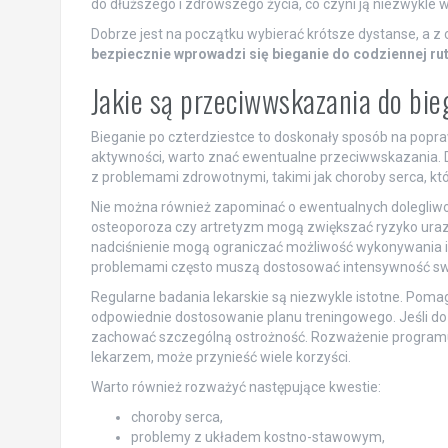
do dłuższego i zdrowszego życia, co czyni ją niezwykle
Dobrze jest na początku wybierać krótsze dystanse, a 
bezpiecznie wprowadzi się bieganie do codziennej ru
Jakie są przeciwwskazania do bi
Bieganie po czterdziestce to doskonały sposób na popra
aktywności, warto znać ewentualne przeciwwskazania. Do
z problemami zdrowotnymi, takimi jak choroby serca, kt
Nie można również zapominać o ewentualnych dolegliwo
osteoporoza czy artretyzm mogą zwiększać ryzyko urazó
nadciśnienie mogą ograniczać możliwość wykonywania i
problemami często muszą dostosować intensywność swoi
Regularne badania lekarskie są niezwykle istotne. Poma
odpowiednie dostosowanie planu treningowego. Jeśli do
zachować szczególną ostrożność. Rozważenie programu r
lekarzem, może przynieść wiele korzyści.
Warto również rozważyć następujące kwestie:
choroby serca,
problemy z układem kostno-stawowym,