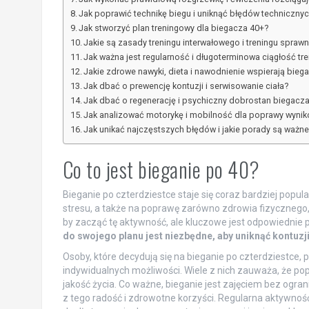
Jak poprawić technikę biegu i uniknąć błędów techniczny
Jak stworzyć plan treningowy dla biegacza 40+?
Jakie są zasady treningu interwałowego i treningu spraw
Jak ważna jest regularność i długoterminowa ciągłość tr
Jakie zdrowe nawyki, dieta i nawodnienie wspierają bieg
Jak dbać o prewencję kontuzji i serwisowanie ciała?
Jak dbać o regenerację i psychiczny dobrostan biegacz
Jak analizować motorykę i mobilność dla poprawy wyni
Jak unikać najczęstszych błędów i jakie porady są ważne
Co to jest bieganie po 40?
Bieganie po czterdziestce staje się coraz bardziej popu
stresu, a także na poprawę zarówno zdrowia fizycznego, 
by zacząć tę aktywność, ale kluczowe jest odpowiednie 
do swojego planu jest niezbędne, aby uniknąć kontuzji
Osoby, które decydują się na bieganie po czterdziestce
indywidualnych możliwości. Wiele z nich zauważa, że popr
jakość życia. Co ważne, bieganie jest zajęciem bez ogra
z tego radość i zdrowotne korzyści. Regularna aktywność