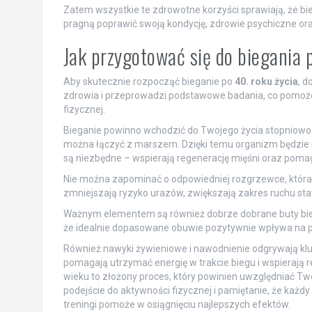
Zatem wszystkie te zdrowotne korzyści sprawiają, że bie
pragną poprawić swoją kondycję, zdrowie psychiczne or
Jak przygotować się do biegania
Aby skutecznie rozpocząć bieganie po
40. roku życia
, d
zdrowia i przeprowadzi podstawowe badania, co pomoż
fizycznej.
Bieganie powinno wchodzić do Twojego życia stopniowo.
można łączyć z marszem. Dzięki temu organizm będzie 
są niezbędne – wspierają regenerację mięśni oraz pomaga
Nie można zapominać o odpowiedniej rozgrzewce, która
zmniejszają ryzyko urazów, zwiększają zakres ruchu st
Ważnym elementem są również dobrze dobrane buty bieg
że idealnie dopasowane obuwie pozytywnie wpływa na p
Również nawyki żywieniowe i nawodnienie odgrywają klu
pomagają utrzymać energię w trakcie biegu i wspierają 
wieku to złożony proces, który powinien uwzględniać Tw
podejście do aktywności fizycznej i pamiętanie, że każ
treningi pomoże w osiągnięciu najlepszych efektów.