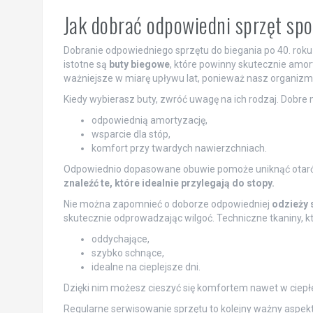
Jak dobrać odpowiedni sprzęt sp
Dobranie odpowiedniego sprzętu do biegania po 40. roku
istotne są
buty biegowe
, które powinny skutecznie amor
ważniejsze w miarę upływu lat, ponieważ nasz organiz
Kiedy wybierasz buty, zwróć uwagę na ich rodzaj. Dobre
odpowiednią amortyzację,
wsparcie dla stóp,
komfort przy twardych nawierzchniach.
Odpowiednio dopasowane obuwie pomoże uniknąć otarć
znaleźć te, które idealnie przylegają do stopy.
Nie można zapomnieć o doborze odpowiedniej
odzieży 
skutecznie odprowadzając wilgoć. Techniczne tkaniny, kt
oddychające,
szybko schnące,
idealne na cieplejsze dni.
Dzięki nim możesz cieszyć się komfortem nawet w ciepł
Regularne serwisowanie sprzętu to kolejny ważny aspekt