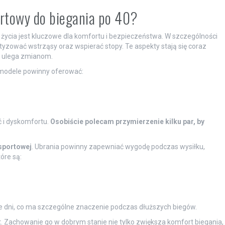
ortowy do biegania po 40?
 życia jest kluczowe dla komfortu i bezpieczeństwa. W szczególności
tyzować wstrząsy oraz wspierać stopy. Te aspekty stają się coraz
m ulega zmianom.
 modele powinny oferować:
 i dyskomfortu.
Osobiście polecam przymierzenie kilku par, by
sportowej
. Ubrania powinny zapewniać wygodę podczas wysiłku,
óre są:
e dni, co ma szczególne znaczenie podczas dłuższych biegów.
. Zachowanie go w dobrym stanie nie tylko zwiększa komfort biegania,