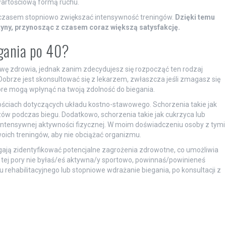
 wartościową formą ruchu.
z czasem stopniowo zwiększać intensywność treningów.
Dzięki temu
tyny, przynosząc z czasem coraz większą satysfakcję.
egania po 40?
wę zdrowia, jednak zanim zdecydujesz się rozpocząć ten rodzaj
brze jest skonsultować się z lekarzem, zwłaszcza jeśli zmagasz się
óre mogą wpłynąć na twoją zdolność do biegania.
ściach dotyczących układu kostno-stawowego. Schorzenia takie jak
w podczas biegu. Dodatkowo, schorzenia takie jak cukrzyca lub
ntensywnej aktywności fizycznej. W moim doświadczeniu osoby z tymi
ch treningów, aby nie obciążać organizmu.
gają zidentyfikować potencjalne zagrożenia zdrowotne, co umożliwia
 tej pory nie byłaś/eś aktywna/y sportowo, powinnaś/powinieneś
ehabilitacyjnego lub stopniowe wdrażanie biegania, po konsultacji z