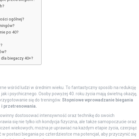
ch?
ności ogólnej?
eningów?
anie po 40?
a?
ków?
 dla biegaczy 40+?
larne wśród ludzi w średnim wieku. To fantastyczny sposób na redukcję
jak i psychicznego. Osoby powyżej 40. roku życia mają świetną okazję,
przygotowanie się do treningów.
Stopniowe wprowadzanie biegania
 i przetrenowania.
, powinny dostosować intensywność oraz technikę do swoich
awia się nie tylko ich kondycja fizyczna, ale także samopoczucie oraz
niczeń wiekowych; można je uprawiać na każdym etapie życia, czerpiąc
 w postaci biegania po czterdziestce ma potencjał, aby przyczynić się