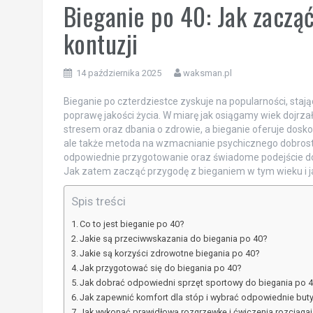
Bieganie po 40: Jak zacząć
kontuzji
14 października 2025
waksman.pl
Bieganie po czterdziestce zyskuje na popularności, stają
poprawę jakości życia. W miarę jak osiągamy wiek dojrz
stresem oraz dbania o zdrowie, a bieganie oferuje dosko
ale także metoda na wzmacnianie psychicznego dobrostan
odpowiednie przygotowanie oraz świadome podejście do 
Jak zatem zacząć przygodę z bieganiem w tym wieku i j
Spis treści
Co to jest bieganie po 40?
Jakie są przeciwwskazania do biegania po 40?
Jakie są korzyści zdrowotne biegania po 40?
Jak przygotować się do biegania po 40?
Jak dobrać odpowiedni sprzęt sportowy do biegania po 
Jak zapewnić komfort dla stóp i wybrać odpowiednie buty
Jak wykonać prawidłową rozgrzewkę i ćwiczenia rozciąga