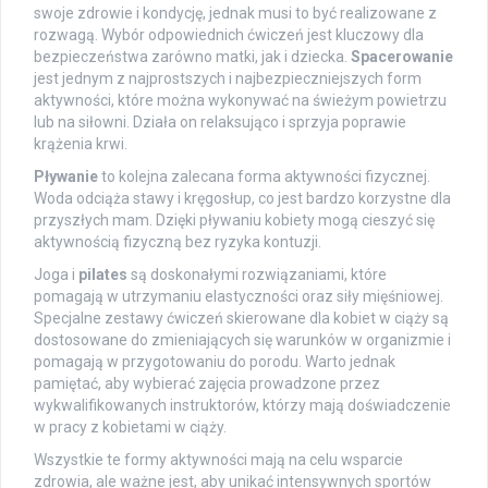
swoje zdrowie i kondycję, jednak musi to być realizowane z
rozwagą. Wybór odpowiednich ćwiczeń jest kluczowy dla
bezpieczeństwa zarówno matki, jak i dziecka.
Spacerowanie
jest jednym z najprostszych i najbezpieczniejszych form
aktywności, które można wykonywać na świeżym powietrzu
lub na siłowni. Działa on relaksująco i sprzyja poprawie
krążenia krwi.
Pływanie
to kolejna zalecana forma aktywności fizycznej.
Woda odciąża stawy i kręgosłup, co jest bardzo korzystne dla
przyszłych mam. Dzięki pływaniu kobiety mogą cieszyć się
aktywnością fizyczną bez ryzyka kontuzji.
Joga i
pilates
są doskonałymi rozwiązaniami, które
pomagają w utrzymaniu elastyczności oraz siły mięśniowej.
Specjalne zestawy ćwiczeń skierowane dla kobiet w ciąży są
dostosowane do zmieniających się warunków w organizmie i
pomagają w przygotowaniu do porodu. Warto jednak
pamiętać, aby wybierać zajęcia prowadzone przez
wykwalifikowanych instruktorów, którzy mają doświadczenie
w pracy z kobietami w ciąży.
Wszystkie te formy aktywności mają na celu wsparcie
zdrowia, ale ważne jest, aby unikać intensywnych sportów