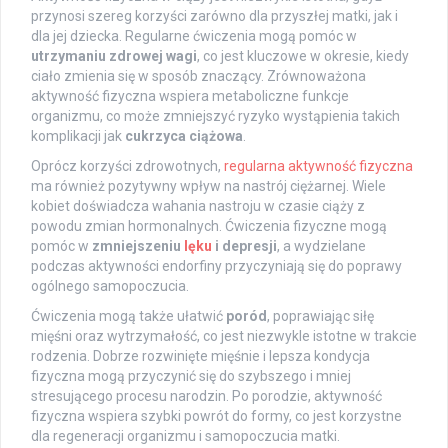
przynosi szereg korzyści zarówno dla przyszłej matki, jak i
dla jej dziecka. Regularne ćwiczenia mogą pomóc w
utrzymaniu zdrowej wagi
, co jest kluczowe w okresie, kiedy
ciało zmienia się w sposób znaczący. Zrównoważona
aktywność fizyczna wspiera metaboliczne funkcje
organizmu, co może zmniejszyć ryzyko wystąpienia takich
komplikacji jak
cukrzyca ciążowa
.
Oprócz korzyści zdrowotnych,
regularna aktywność fizyczna
ma również pozytywny wpływ na nastrój ciężarnej. Wiele
kobiet doświadcza wahania nastroju w czasie ciąży z
powodu zmian hormonalnych. Ćwiczenia fizyczne mogą
pomóc w
zmniejszeniu
lęku
i depresji
, a wydzielane
podczas aktywności endorfiny przyczyniają się do poprawy
ogólnego samopoczucia.
Ćwiczenia mogą także ułatwić
poród
, poprawiając siłę
mięśni oraz wytrzymałość, co jest niezwykle istotne w trakcie
rodzenia. Dobrze rozwinięte mięśnie i lepsza kondycja
fizyczna mogą przyczynić się do szybszego i mniej
stresującego procesu narodzin. Po porodzie, aktywność
fizyczna wspiera szybki powrót do formy, co jest korzystne
dla regeneracji organizmu i samopoczucia matki.