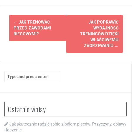
Post
←
JAK TRENOWAĆ
JAK POPRAWIĆ
navigation
PRZED ZAWODAMI
WYDAJNOŚĆ
BIEGOWYMI?
TRENINGÓW DZIĘKI
WŁAŚCIWEMU
ZAGRZEWANIU
→
Search
for:
Ostatnie wpisy
Jak skutecznie radzić sobie z bólem pleców: Przyczyny, objawy
i leczenie