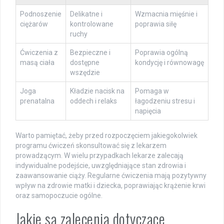
Podnoszenie
Delikatne i
Wzmacnia mięśnie i
ciężarów
kontrolowane
poprawia siłę
ruchy
Ćwiczenia z
Bezpieczne i
Poprawia ogólną
masą ciała
dostępne
kondycję i równowagę
wszędzie
Joga
Kładzie nacisk na
Pomaga w
prenatalna
oddech i relaks
łagodzeniu stresu i
napięcia
Warto pamiętać, żeby przed rozpoczęciem jakiegokolwiek
programu ćwiczeń skonsultować się z lekarzem
prowadzącym. W wielu przypadkach lekarze zalecają
indywidualne podejście, uwzględniające stan zdrowia i
zaawansowanie ciąży. Regularne ćwiczenia mają pozytywny
wpływ na zdrowie matki i dziecka, poprawiając krążenie krwi
oraz samopoczucie ogólne.
Jakie są zalecenia dotyczące