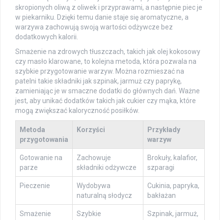
skropionych oliwą z oliwek i przyprawami, a następnie piec je
w piekarniku. Dzięki temu danie staje się aromatyczne, a
warzywa zachowują swoją wartości odżywcze bez
dodatkowych kalorii.
Smażenie na zdrowych tłuszczach, takich jak olej kokosowy
czy masło klarowane, to kolejna metoda, która pozwala na
szybkie przygotowanie warzyw. Można rozmieszać na
patelni takie składniki jak szpinak, jarmuż czy paprykę,
zamieniając je w smaczne dodatki do głównych dań. Ważne
jest, aby unikać dodatków takich jak cukier czy mąka, które
mogą zwiększać kaloryczność posiłków.
Metoda
Korzyści
Przykłady
przygotowania
warzyw
Gotowanie na
Zachowuje
Brokuły, kalafior,
parze
składniki odżywcze
szparagi
Pieczenie
Wydobywa
Cukinia, papryka,
naturalną słodycz
bakłażan
Smażenie
Szybkie
Szpinak, jarmuż,