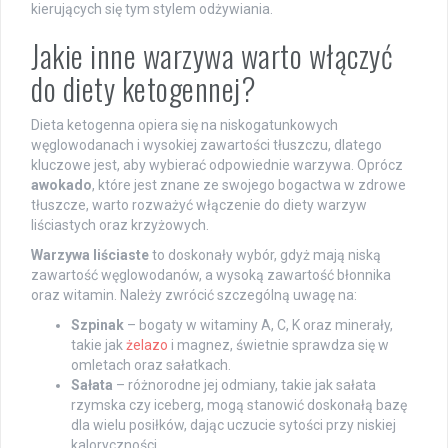
kierujących się tym stylem odżywiania.
Jakie inne warzywa warto włączyć
do diety ketogennej?
Dieta ketogenna opiera się na niskogatunkowych
węglowodanach i wysokiej zawartości tłuszczu, dlatego
kluczowe jest, aby wybierać odpowiednie warzywa. Oprócz
awokado
, które jest znane ze swojego bogactwa w zdrowe
tłuszcze, warto rozważyć włączenie do diety warzyw
liściastych oraz krzyżowych.
Warzywa liściaste
to doskonały wybór, gdyż mają niską
zawartość węglowodanów, a wysoką zawartość błonnika
oraz witamin. Należy zwrócić szczególną uwagę na:
Szpinak
– bogaty w witaminy A, C, K oraz minerały,
takie jak
żelazo
i magnez, świetnie sprawdza się w
omletach oraz sałatkach.
Sałata
– różnorodne jej odmiany, takie jak sałata
rzymska czy iceberg, mogą stanowić doskonałą bazę
dla wielu posiłków, dając uczucie sytości przy niskiej
kaloryczności.