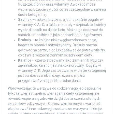
tłuszcze, błonnik oraz witaminy. Awokado może
wspierać uczucie sytości, co jest szczególnie ważne na
diecie ketogennej.
Szpinak
– niskokaloryczne, a jednocześnie bogate w
witaminy K, A i C, a także minerały – szpinak to świetny
wybór dla osób na diecie keto. Można go dodawać do
sałatek, smoothie lub jako dodatek do dań głównych.
Brokuły
– to kolejna niskowęglowodanowa opcja,
bogata w błonnik i antyoksydanty. Brokuły można
gotować na parze, piec lub dodawać do potraw stir-fry,
co czyni je wszechstronnym składnikiem diety.
Kalafior
– często stosowany jako zamiennik ryżu czy
ziemniaków, kalafior jest niskokaloryczny i bogaty w
witaminy C i K. Jego zastosowanie w diecie ketogennej
jest bardzo szerokie, dzięki czemu można
przygotować z niego różnorodne dania.
Wprowadzając te warzywa do codziennego jadłospisu, nie
tylko łatwiej jest spełnić wymagania diety ketogennej, ale
również wspiera się zdrowie dzięki dostarczeniu istotnych
składników odżywczych. Oprócz wymienionych, warto też
eksplorować inne niskowęglowodanowe warzywa, takie jak
sałata, cukinia czy rzodkiewki, które z pewnością wzbogacą