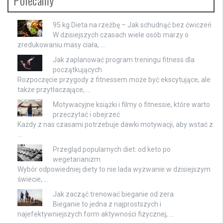
Polecamy
95 kg Dieta na rzeźbę – Jak schudnąć bez ćwiczeń
W dzisiejszych czasach wiele osób marzy o
zredukowaniu masy ciała, …
Jak zaplanować program treningu fitness dla
początkujących
Rozpoczęcie przygody z fitnessem może być ekscytujące, ale
także przytłaczające, …
Motywacyjne książki i filmy o fitnessie, które warto
przeczytać i obejrzeć
Każdy z nas czasami potrzebuje dawki motywacji, aby wstać z
…
Przegląd popularnych diet: od keto po
wegetarianizm
Wybór odpowiedniej diety to nie lada wyzwanie w dzisiejszym
świecie, …
Jak zacząć trenować bieganie od zera
Bieganie to jedna z najprostszych i
najefektywniejszych form aktywności fizycznej, …