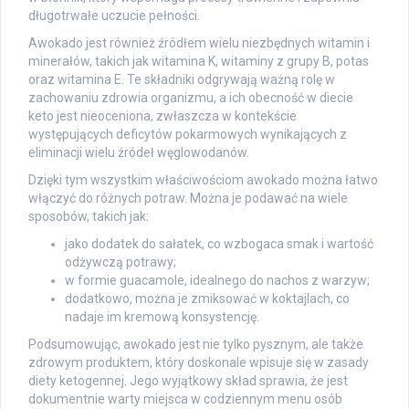
długotrwałe uczucie pełności.
Awokado jest również źródłem wielu niezbędnych witamin i
minerałów, takich jak witamina K, witaminy z grupy B, potas
oraz witamina E. Te składniki odgrywają ważną rolę w
zachowaniu zdrowia organizmu, a ich obecność w diecie
keto jest nieoceniona, zwłaszcza w kontekście
występujących deficytów pokarmowych wynikających z
eliminacji wielu źródeł węglowodanów.
Dzięki tym wszystkim właściwościom awokado można łatwo
włączyć do różnych potraw. Można je podawać na wiele
sposobów, takich jak:
jako dodatek do sałatek, co wzbogaca smak i wartość
odżywczą potrawy;
w formie guacamole, idealnego do nachos z warzyw;
dodatkowo, można je zmiksować w koktajlach, co
nadaje im kremową konsystencję.
Podsumowując, awokado jest nie tylko pysznym, ale także
zdrowym produktem, który doskonale wpisuje się w zasady
diety ketogennej. Jego wyjątkowy skład sprawia, że jest
dokumentnie warty miejsca w codziennym menu osób