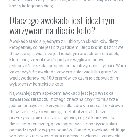
każdą ketogenną dietę.
Dlaczego awokado jest idealnym
warzywem na diecie keto?
Awokado stało się jednym z ulubionych składników diety
ketogennej, co nie jest przypadkiem. Jego
błonnik
i zdrowe
tłuszcze sprawiają, że jest idealnym produktem dla osób,
które chcą zredukować spożycie węglowodanów,
jednocześnie szukając sposobu na utrzymanie sytości. Warto
zaznaczyć, że awokado zawiera zaledwie kilka gramów
węglowodanów na 100 gramów, co czyni je odpowiednim
wyborem w kontekście keto.
Najważniejszym aspektem awokado jest jego
wysoka
zawartość tłuszczu
, z czego znaczna część to tłuszcze
jednonienasycone, korzystne dla zdrowia serca. Te zdrowe
tłuszcze nie tylko wspierają metabolizm, ale także
przyczyniają się do uczucia sytości, co jest kluczowe na
diecie ketogenicznej, gdzie ogranicza się spożycie kalorii
pochodzących z węglowodanów. Ponadto, awokado obfituje
w błonnik, który wspomaga procesy trawienne i zapewnia