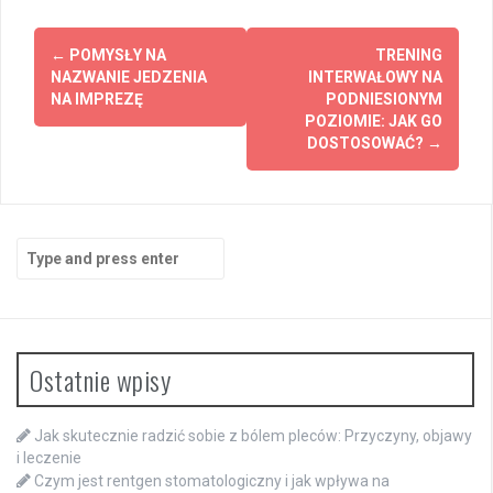
Post
←
POMYSŁY NA
TRENING
navigation
NAZWANIE JEDZENIA
INTERWAŁOWY NA
NA IMPREZĘ
PODNIESIONYM
POZIOMIE: JAK GO
DOSTOSOWAĆ?
→
Search
for:
Ostatnie wpisy
Jak skutecznie radzić sobie z bólem pleców: Przyczyny, objawy
i leczenie
Czym jest rentgen stomatologiczny i jak wpływa na