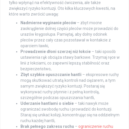
tylko wpłynąć na efektywność ćwiczenia, ale także
zwiększyć ryzyko kontuzji. Oto kilka kluczowych kwestii, na
które warto zwrócić uwagę:
Nadmierne wyginanie pleców
– zbyt mocne
zaokrąglenie dolnej części pleców może prowadzić do
urazów kręgosłupa. Pamiętaj, aby dolny odcinek
pleców przez cały czas pozostawał w kontakcie z
oparciem ławki,
Prowadzenie dłoni szerzej niż łokcie
– taki sposób
ustawienia rąk obciąża stawy barkowe. Trzymaj ręce w
linii z łokciami, co zapewni lepszą stabilność oraz
bezpieczeństwo,
Zbyt szybkie opuszczanie hantli
– ekspresowe ruchy
mogą skutkować utratą kontroli nad ciężarem, a tym
samym zwiększyć ryzyko kontuzji. Postaraj się
wykonywać ruchy płynnie i z pełną kontrolą,
szczególnie podczas opuszczania hantli,
Uderzanie hantlami o siebie
– taki nawyk może
ograniczać swobodę ruchu i prowadzić do kontuzji.
Staraj się unikać kolizji, koncentrując się na oddzielnym
ruchu każdej hantli,
Brak pełnego zakresu ruchu
–
ograniczenie ruchu