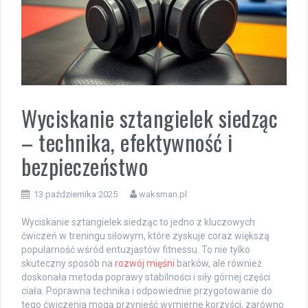
Wyciskanie sztangielek siedząc
– technika, efektywność i
bezpieczeństwo
13 października 2025
waksman.pl
Wyciskanie sztangielek siedząc to jedno z kluczowych
ćwiczeń w treningu siłowym, które zyskuje coraz większą
popularność wśród entuzjastów fitnessu. To nie tylko
skuteczny sposób na
rozwój mięśni
barków, ale również
doskonała metoda poprawy stabilności i siły górnej części
ciała. Poprawna technika i odpowiednie przygotowanie do
tego ćwiczenia mogą przynieść wymierne korzyści, zarówno