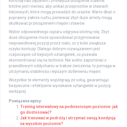
kontrolę nad ciężarem i zmniejsza obciążenie stawów.
Istotne jest również, aby unikać przeprostów w stawach
łokciowych, które mogą prowadzić do urazów. Warto dbać o
poprawny zakres ruchu, ponieważ zbyt duże amety mogą
skutkować przeciążeniem mięśni i stawów.
Wybór odpowiedniego ciężaru odgrywa istotną rolę. Zbyt
duże obciążenie może spowodować przyjmowanie
nieprawidłowej pozycji przez ciało, co z kolei zwiększa
ryzyko kontuzji. Dlatego dobrym rozwiązaniem jest
rozpoczęcie od lżejszych sztangielek, co pozwala
skoncentrować się na technice. Nie wolno zapominać o
prawidłowym oddychaniu w trakcie ćwiczenia; to pomaga w
utrzymaniu stabilności i lepszym dotlenieniu mięśni.
Wszystkie te elementy współgrają ze sobą, gwarantując
bezpieczne i efektywne wyciskanie sztangielek w pozycji
siedzącej.
Powiązane wpisy:
Trening interwałowy na podniesionym poziomie: jak
go dostosować?
Jak trenować w podróży i utrzymać swoją kondycję
na wysokim poziomie?