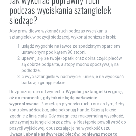
podczas wyciskania sztangielek
siedząc?
Aby prawidłowo wykonać ruch podczas wyciskania
sztangielek w pozycji siedzącej, wykonaj poniższe kroki:
usiądź wygodnie na ławce ze spadzistym oparciem
ustawionym pod kątem 90 stopni,
upewnij się, że twoje łopatki oraz dolna część pleców
są dobrze podparte, a stopy mocno spoczywają na
podłodze,
chwyć sztangielki w nachwycie i unieś je na wysokość
barków, zginając łokcie.
Rozpocznij ruch od wydechu.
Wypchnij sztangielki w górę,
aż do momentu, gdy łokcie będą całkowicie
wyprostowane.
Pamiętaj o płynności ruchu oraz o tym, żeby
kontrolować ścieżkę, jaką pokonują hantle. Skieruj łokcie
zgodnie z linią ciała. Gdy osiągniesz maksymalną wysokość,
zatrzymaj sztangielki przez chwilę. Następnie powoli wróć do
pozycji wyjściowej, opuszczając je na wysokość uszu.
Uważaj, aby nie nadwyrężać pleców, ponieważ może to