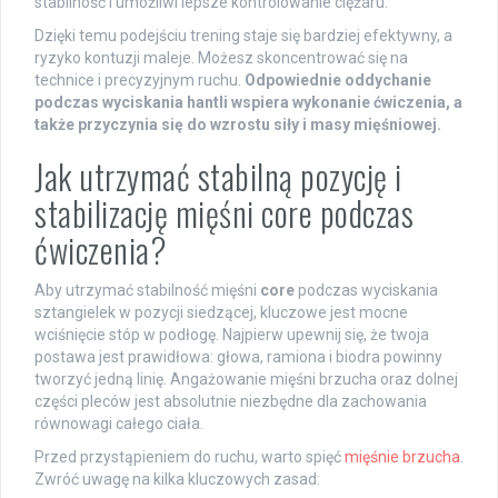
stabilność i umożliwi lepsze kontrolowanie ciężaru.
Dzięki temu podejściu trening staje się bardziej efektywny, a
ryzyko kontuzji maleje. Możesz skoncentrować się na
technice i precyzyjnym ruchu.
Odpowiednie oddychanie
podczas wyciskania hantli wspiera wykonanie ćwiczenia, a
także przyczynia się do wzrostu siły i masy mięśniowej.
Jak utrzymać stabilną pozycję i
stabilizację mięśni core podczas
ćwiczenia?
Aby utrzymać stabilność mięśni
core
podczas wyciskania
sztangielek w pozycji siedzącej, kluczowe jest mocne
wciśnięcie stóp w podłogę. Najpierw upewnij się, że twoja
postawa jest prawidłowa: głowa, ramiona i biodra powinny
tworzyć jedną linię. Angażowanie mięśni brzucha oraz dolnej
części pleców jest absolutnie niezbędne dla zachowania
równowagi całego ciała.
Przed przystąpieniem do ruchu, warto spięć
mięśnie brzucha
.
Zwróć uwagę na kilka kluczowych zasad: