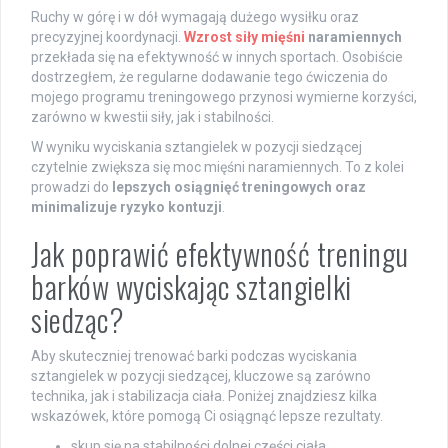
Ruchy w górę i w dół wymagają dużego wysiłku oraz
precyzyjnej koordynacji.
Wzrost siły mięśni
naramiennych
przekłada się na efektywność w innych sportach. Osobiście
dostrzegłem, że regularne dodawanie tego ćwiczenia do
mojego programu treningowego przynosi wymierne korzyści,
zarówno w kwestii siły, jak i stabilności.
W wyniku wyciskania sztangielek w pozycji siedzącej
czytelnie zwiększa się moc mięśni naramiennych. To z kolei
prowadzi do
lepszych osiągnięć treningowych oraz
minimalizuje ryzyko kontuzji
.
Jak poprawić efektywność treningu
barków wyciskając sztangielki
siedząc?
Aby skuteczniej trenować barki podczas wyciskania
sztangielek w pozycji siedzącej, kluczowe są zarówno
technika, jak i stabilizacja ciała. Poniżej znajdziesz kilka
wskazówek, które pomogą Ci osiągnąć lepsze rezultaty.
skup się na stabilności dolnej części ciała,