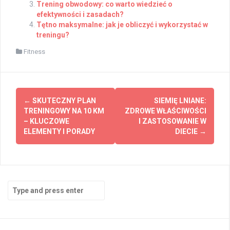
Trening obwodowy: co warto wiedzieć o
efektywności i zasadach?
Tętno maksymalne: jak je obliczyć i wykorzystać w
treningu?
Fitness
Post
←
SKUTECZNY PLAN
SIEMIĘ LNIANE:
navigation
TRENINGOWY NA 10 KM
ZDROWE WŁAŚCIWOŚCI
– KLUCZOWE
I ZASTOSOWANIE W
ELEMENTY I PORADY
DIECIE
→
Search
for: