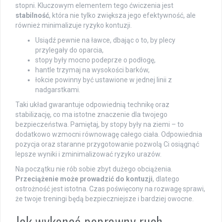
stopni. Kluczowym elementem tego ćwiczenia jest
stabilność
, która nie tylko zwiększa jego efektywność, ale
również minimalizuje ryzyko kontuzji.
Usiądź pewnie na ławce, dbając o to, by plecy
przylegały do oparcia,
stopy były mocno podeprze o podłogę,
hantle trzymaj na wysokości barków,
łokcie powinny być ustawione w jednej linii z
nadgarstkami.
Taki układ gwarantuje odpowiednią technikę oraz
stabilizację, co ma istotne znaczenie dla twojego
bezpieczeństwa. Pamiętaj, by stopy były na ziemi – to
dodatkowo wzmocni równowagę całego ciała. Odpowiednia
pozycja oraz staranne przygotowanie pozwolą Ci osiągnąć
lepsze wyniki i zminimalizować ryzyko urazów.
Na początku nie rób sobie zbyt dużego obciążenia.
Przeciążenie może prowadzić do kontuzji
, dlatego
ostrożność jest istotna. Czas poświęcony na rozwagę sprawi,
że twoje treningi będą bezpieczniejsze i bardziej owocne.
Jak wykonać poprawny ruch