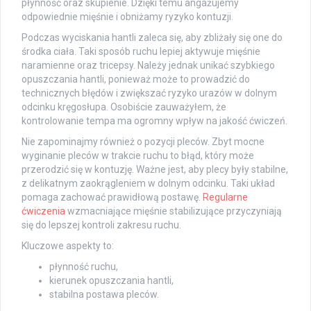
płynność oraz skupienie. Dzięki temu angażujemy
odpowiednie mięśnie i obniżamy ryzyko kontuzji.
Podczas wyciskania hantli zaleca się, aby zbliżały się one do
środka ciała. Taki sposób ruchu lepiej aktywuje mięśnie
naramienne oraz tricepsy. Należy jednak unikać szybkiego
opuszczania hantli, ponieważ może to prowadzić do
technicznych błędów i zwiększać ryzyko urazów w dolnym
odcinku kręgosłupa. Osobiście zauważyłem, że
kontrolowanie tempa ma ogromny wpływ na jakość ćwiczeń.
Nie zapominajmy również o pozycji pleców. Zbyt mocne
wyginanie pleców w trakcie ruchu to błąd, który może
przerodzić się w kontuzję. Ważne jest, aby plecy były stabilne,
z delikatnym zaokrągleniem w dolnym odcinku. Taki układ
pomaga zachować prawidłową postawę.
Regularne
ćwiczenia
wzmacniające mięśnie stabilizujące przyczyniają
się do lepszej kontroli zakresu ruchu.
Kluczowe aspekty to:
płynność ruchu,
kierunek opuszczania hantli,
stabilna postawa pleców.