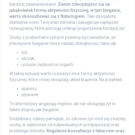
bardziej zaawansowane.
Zanim zdecydujesz się na
jakąkolwiek formę aktywności fizycznej, w tym bieganie,
warto skonsultować się z flebologiem.
Taki specjalista
dokładnie oceni Twój stan zdrowia i zasugeruje najlepsze
rozwiązania, które pomogą uniknąć pogorszenia kondycji żył.
Osoby z problemami żylnymi powinny być świadome, że
intensywne bieganie może nasilać dolegliwości, takie jak:
ból,
obrzęk,
uczucie ciężkości w nogach.
W takiej sytuacji warto rozważyć inne formy aktywności
fizycznej, które mniej obciążają układ krążenia. Na przykład:
spacery,
pływanie.
Te alternatywy angażują mięśnie, ale nie obciążają żył w
takim stopniu jak bieganie.
Dodatkowo, należy pamiętać, że zdrowie żył różni się u każdej
osoby, w zależności od indywidualnych predyspozycji oraz
przebiegu choroby.
Regularne konsultacje z lekarzem oraz