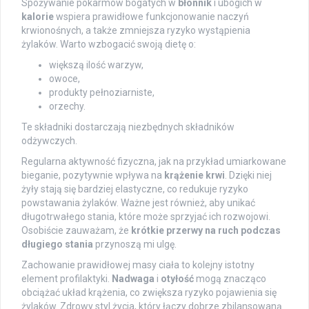
Spożywanie pokarmów bogatych w
błonnik
i ubogich w
kalorie
wspiera prawidłowe funkcjonowanie naczyń
krwionośnych, a także zmniejsza ryzyko wystąpienia
żylaków. Warto wzbogacić swoją dietę o:
większą ilość warzyw,
owoce,
produkty pełnoziarniste,
orzechy.
Te składniki dostarczają niezbędnych składników
odżywczych.
Regularna aktywność fizyczna, jak na przykład umiarkowane
bieganie, pozytywnie wpływa na
krążenie krwi
. Dzięki niej
żyły stają się bardziej elastyczne, co redukuje ryzyko
powstawania żylaków. Ważne jest również, aby unikać
długotrwałego stania, które może sprzyjać ich rozwojowi.
Osobiście zauważam, że
krótkie przerwy na ruch podczas
długiego stania
przynoszą mi ulgę.
Zachowanie prawidłowej masy ciała to kolejny istotny
element profilaktyki.
Nadwaga
i
otyłość
mogą znacząco
obciążać układ krążenia, co zwiększa ryzyko pojawienia się
żylaków. Zdrowy styl życia, który łączy dobrze zbilansowaną