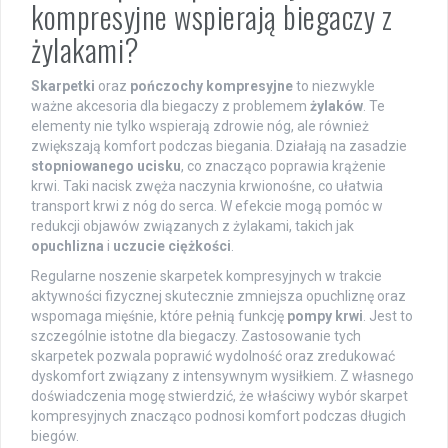
kompresyjne wspierają biegaczy z
żylakami?
Skarpetki
oraz
pończochy kompresyjne
to niezwykle
ważne akcesoria dla biegaczy z problemem
żylaków
. Te
elementy nie tylko wspierają zdrowie nóg, ale również
zwiększają komfort podczas biegania. Działają na zasadzie
stopniowanego ucisku
, co znacząco poprawia krążenie
krwi. Taki nacisk zwęża naczynia krwionośne, co ułatwia
transport krwi z nóg do serca. W efekcie mogą pomóc w
redukcji objawów związanych z żylakami, takich jak
opuchlizna
i
uczucie ciężkości
.
Regularne noszenie skarpetek kompresyjnych w trakcie
aktywności fizycznej skutecznie zmniejsza opuchliznę oraz
wspomaga mięśnie, które pełnią funkcję
pompy krwi
. Jest to
szczególnie istotne dla biegaczy. Zastosowanie tych
skarpetek pozwala poprawić wydolność oraz zredukować
dyskomfort związany z intensywnym wysiłkiem. Z własnego
doświadczenia mogę stwierdzić, że właściwy wybór skarpet
kompresyjnych znacząco podnosi komfort podczas długich
biegów.