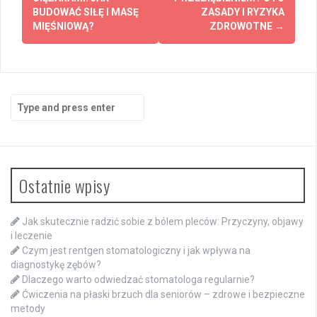
navigation
BUDOWAĆ SIŁĘ I MASĘ
ZASADY I RYZYKA
MIĘŚNIOWĄ?
ZDROWOTNE
→
Search
for:
Ostatnie wpisy
Jak skutecznie radzić sobie z bólem pleców: Przyczyny, objawy
i leczenie
Czym jest rentgen stomatologiczny i jak wpływa na
diagnostykę zębów?
Dlaczego warto odwiedzać stomatologa regularnie?
Ćwiczenia na płaski brzuch dla seniorów – zdrowe i bezpieczne
metody