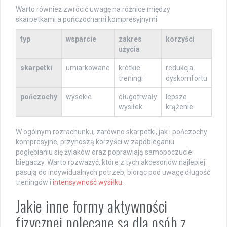
Warto również zwrócić uwagę na różnice między
skarpetkami a pończochami kompresyjnymi:
typ
wsparcie
zakres
korzyści
użycia
skarpetki
umiarkowane
krótkie
redukcja
treningi
dyskomfortu
pończochy
wysokie
długotrwały
lepsze
wysiłek
krążenie
W ogólnym rozrachunku, zarówno skarpetki, jak i pończochy
kompresyjne, przynoszą korzyści w zapobieganiu
pogłębianiu się żylaków oraz poprawiają samopoczucie
biegaczy. Warto rozważyć, które z tych akcesoriów najlepiej
pasują do indywidualnych potrzeb, biorąc pod uwagę długość
treningów i
intensywność wysiłku
.
Jakie inne formy aktywności
fizycznej polecane są dla osób z