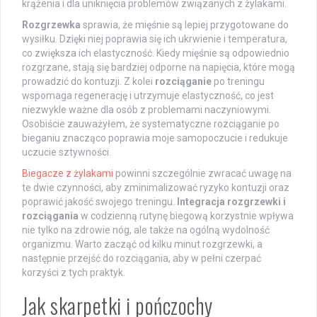
krążenia i dla uniknięcia problemów związanych z żylakami.
Rozgrzewka
sprawia, że mięśnie są lepiej przygotowane do
wysiłku. Dzięki niej poprawia się ich ukrwienie i temperatura,
co zwiększa ich elastyczność. Kiedy mięśnie są odpowiednio
rozgrzane, stają się bardziej odporne na napięcia, które mogą
prowadzić do kontuzji. Z kolei
rozciąganie
po treningu
wspomaga regenerację i utrzymuje elastyczność, co jest
niezwykle ważne dla osób z problemami naczyniowymi.
Osobiście zauważyłem, że systematyczne rozciąganie po
bieganiu znacząco poprawia moje samopoczucie i redukuje
uczucie sztywności.
Biegacze z żylakami
powinni szczególnie zwracać uwagę na
te dwie czynności, aby zminimalizować ryzyko kontuzji oraz
poprawić jakość swojego treningu.
Integracja rozgrzewki i
rozciągania
w codzienną rutynę biegową korzystnie wpływa
nie tylko na zdrowie nóg, ale także na ogólną wydolność
organizmu. Warto zacząć od kilku minut rozgrzewki, a
następnie przejść do rozciągania, aby w pełni czerpać
korzyści z tych praktyk.
Jak skarpetki i pończochy