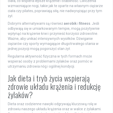
ciała, co wspiera lepsze krążenie i stabilność. Ćwiczenia
wzmacniające nogi, takie jak te oparte na własnym ciężarze
ciała czy pilates, poprawiają siłę, nie nadwyrężając przy tym
żył.
Dobrymi alternatywami są również
aerobik
i
fitness
. Jeśli
odbywają się w umiarkowanym tempie, mogą pozytywnie
wpłynąć na krążenie krwi i przynieść korzyści zdrowotne.
Ważne, aby unikać intensywnych wysiłków. Dźwiganie
ciężarów czy sporty wymagające długotrwałego stania w
jednej pozycji mogą pogorszyć stan żył.
Regularna aktywność fizyczna w tych formach może
wspierać osoby z problemami żylaków oraz pomóc w
utrzymaniu zdrowia nóg i ogólnej kondycji.
Jak dieta i tryb życia wspierają
zdrowie układu krążenia i redukcję
żylaków?
Dieta oraz codzienne nawyki odgrywają kluczową rolę w
zdrowiu naszego układu krążenia oraz w walce z żylakami.