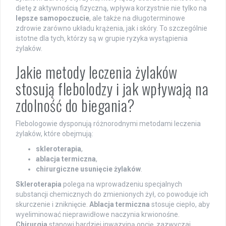
dietę z aktywnością fizyczną, wpływa korzystnie nie tylko na
lepsze samopoczucie
, ale także na długoterminowe
zdrowie zarówno układu krążenia, jak i skóry. To szczególnie
istotne dla tych, którzy są w grupie ryzyka wystąpienia
żylaków.
Jakie metody leczenia żylaków
stosują flebolodzy i jak wpływają na
zdolność do biegania?
Flebologowie dysponują różnorodnymi metodami leczenia
żylaków, które obejmują:
skleroterapia
,
ablacja termiczna
,
chirurgiczne usunięcie żylaków
.
Skleroterapia
polega na wprowadzeniu specjalnych
substancji chemicznych do zmienionych żył, co powoduje ich
skurczenie i zniknięcie.
Ablacja termiczna
stosuje ciepło, aby
wyeliminować nieprawidłowe naczynia krwionośne.
Chirurgia
stanowi bardziej inwazyjną opcję, zazwyczaj