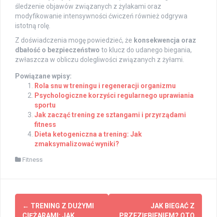
śledzenie objawów związanych z żylakami oraz
modyfikowanie intensywności ćwiczeń również odgrywa
istotną rolę.
Z doświadczenia mogę powiedzieć, że
konsekwencja oraz
dbałość o bezpieczeństwo
to klucz do udanego biegania,
zwłaszcza w obliczu dolegliwości związanych z żyłami.
Powiązane wpisy:
Rola snu w treningu i regeneracji organizmu
Psychologiczne korzyści regularnego uprawiania
sportu
Jak zacząć trening ze sztangami i przyrządami
fitness
Dieta ketogeniczna a trening: Jak
zmaksymalizować wyniki?
Fitness
Post
←
TRENING Z DUŻYMI
JAK BIEGAĆ Z
CIĘŻARAMI: JAK
PRZEZIĘBIENIEM? OTO