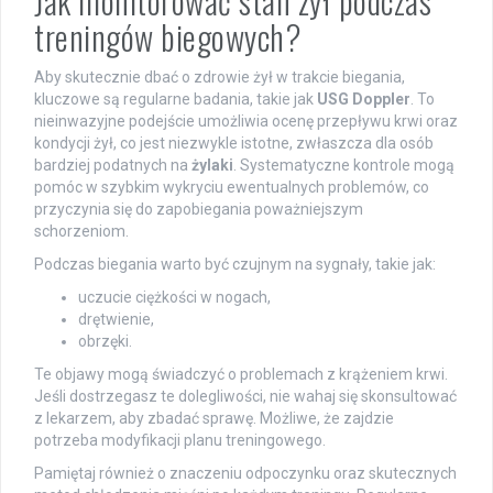
Jak monitorować stan żył podczas
treningów biegowych?
Aby skutecznie dbać o zdrowie żył w trakcie biegania,
kluczowe są regularne badania, takie jak
USG Doppler
. To
nieinwazyjne podejście umożliwia ocenę przepływu krwi oraz
kondycji żył, co jest niezwykle istotne, zwłaszcza dla osób
bardziej podatnych na
żylaki
. Systematyczne kontrole mogą
pomóc w szybkim wykryciu ewentualnych problemów, co
przyczynia się do zapobiegania poważniejszym
schorzeniom.
Podczas biegania warto być czujnym na sygnały, takie jak:
uczucie ciężkości w nogach,
drętwienie,
obrzęki.
Te objawy mogą świadczyć o problemach z krążeniem krwi.
Jeśli dostrzegasz te dolegliwości, nie wahaj się skonsultować
z lekarzem, aby zbadać sprawę. Możliwe, że zajdzie
potrzeba modyfikacji planu treningowego.
Pamiętaj również o znaczeniu odpoczynku oraz skutecznych