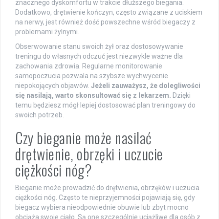
znacznego dyskomfortu w trakcie dłuższego biegania.
Dodatkowo, drętwienie kończyn, często związane z uciskiem
na nerwy, jest również dość powszechne wśród biegaczy z
problemami żylnymi.
Obserwowanie stanu swoich żył oraz dostosowywanie
treningu do własnych odczuć jest niezwykle ważne dla
zachowania zdrowia. Regularne monitorowanie
samopoczucia pozwala na szybsze wychwycenie
niepokojących objawów.
Jeżeli zauważysz, że dolegliwości
się nasilają, warto skonsultować się z lekarzem.
Dzięki
temu będziesz mógł lepiej dostosować plan treningowy do
swoich potrzeb.
Czy bieganie może nasilać
drętwienie, obrzęki i uczucie
ciężkości nóg?
Bieganie może prowadzić do drętwienia, obrzęków i uczucia
ciężkości nóg. Często te nieprzyjemności pojawiają się, gdy
biegacz wybiera nieodpowiednie obuwie lub zbyt mocno
obciąża swoje ciało. Są one szczególnie uciążliwe dla osób z