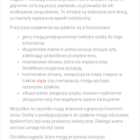
gdy krew cofa się przez zastawki, co prowadzi do ich
wydłużenia i pogrubienia. Te zmiany są widoczne pod skórą,
co niestety wpływa na aspekt estetyczny.
Przyczyny pojawienia się żylaków są zróżnicowane:
geny mogą predysponować niektóre osoby do tego
schorzenia,
długotrwałe stanie w jednej pozycji obciąża żyły,
zakłócając prawidłowy przepływ krwi,
niewłaściwe obuwie, które nie wspiera stóp,
dodatkowo pogarsza sytuację,
hormonalne zmiany, zwłaszcza te miały miejsce w
trakcie
ciąży
czy menopauzy, mogą sprzyjać
rozwojowi żylaków,
otłuszczenie zwiększa ryzyko, bowiem nadmierne
obciążenie nóg ma negatywny wpływ na krążenie.
Wszystkie te czynniki mogą znacznie ograniczyć komfort
życia. Osoby z predyspozycjami do żylaków mogą odczuwać
dyskomfort, ból oraz problemy estetyczne. Dlatego warto
zwrócić uwagę na styl życia.
Oto kilka sugestii, które mogą przynieść korzyści: