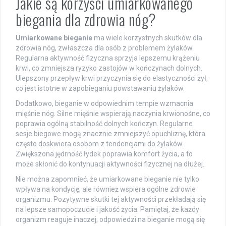
Jakie są korzyści umiarkowanego
biegania dla zdrowia nóg?
Umiarkowane bieganie
ma wiele korzystnych skutków dla
zdrowia nóg, zwłaszcza dla osób z problemem żylaków.
Regularna aktywność fizyczna sprzyja lepszemu krążeniu
krwi, co zmniejsza ryzyko zastojów w kończynach dolnych.
Ulepszony przepływ krwi przyczynia się do elastyczności żył,
co jest istotne w zapobieganiu powstawaniu żylaków.
Dodatkowo, bieganie w odpowiednim tempie wzmacnia
mięśnie nóg. Silne mięśnie wspierają naczynia krwionośne, co
poprawia ogólną stabilność dolnych kończyn. Regularne
sesje biegowe mogą znacznie zmniejszyć opuchliznę, która
często doskwiera osobom z tendencjami do żylaków.
Zwiększona jędrność łydek poprawia komfort życia, a to
może skłonić do kontynuacji aktywności fizycznej na dłużej.
Nie można zapomnieć, że umiarkowane bieganie nie tylko
wpływa na kondycję, ale również wspiera ogólne zdrowie
organizmu. Pozytywne skutki tej aktywności przekładają się
na lepsze samopoczucie i jakość życia. Pamiętaj, że każdy
organizm reaguje inaczej; odpowiedzi na bieganie mogą się