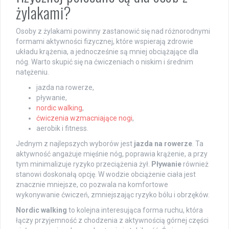
żylakami?
Osoby z żylakami powinny zastanowić się nad różnorodnymi
formami aktywności fizycznej, które wspierają zdrowie
układu krążenia, a jednocześnie są mniej obciążające dla
nóg. Warto skupić się na ćwiczeniach o niskim i średnim
natężeniu.
jazda na rowerze,
pływanie,
nordic walking
,
ćwiczenia wzmacniające nogi
,
aerobik i fitness.
Jednym z najlepszych wyborów jest
jazda na rowerze
. Ta
aktywność angażuje mięśnie nóg, poprawia krążenie, a przy
tym minimalizuje ryzyko przeciążenia żył.
Pływanie
również
stanowi doskonałą opcję. W wodzie obciążenie ciała jest
znacznie mniejsze, co pozwala na komfortowe
wykonywanie ćwiczeń, zmniejszając ryzyko bólu i obrzęków.
Nordic walking
to kolejna interesująca forma ruchu, która
łączy przyjemność z chodzenia z aktywnością górnej części