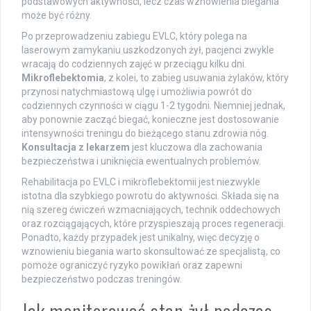
podstawowych aktywności, lecz czas wznowienia biegania
może być różny.
Po przeprowadzeniu zabiegu EVLC, który polega na
laserowym zamykaniu uszkodzonych żył, pacjenci zwykle
wracają do codziennych zajęć w przeciągu kilku dni.
Mikroflebektomia
, z kolei, to zabieg usuwania żylaków, który
przynosi natychmiastową ulgę i umożliwia powrót do
codziennych czynności w ciągu 1-2 tygodni. Niemniej jednak,
aby ponownie zacząć biegać, konieczne jest dostosowanie
intensywności treningu do bieżącego stanu zdrowia nóg.
Konsultacja z lekarzem
jest kluczowa dla zachowania
bezpieczeństwa i uniknięcia ewentualnych problemów.
Rehabilitacja po EVLC i mikroflebektomii jest niezwykle
istotna dla szybkiego powrotu do aktywności. Składa się na
nią szereg ćwiczeń wzmacniających, technik oddechowych
oraz rozciągających, które przyspieszają proces regeneracji.
Ponadto, każdy przypadek jest unikalny, więc decyzję o
wznowieniu biegania warto skonsultować ze specjalistą, co
pomoże ograniczyć ryzyko powikłań oraz zapewni
bezpieczeństwo podczas treningów.