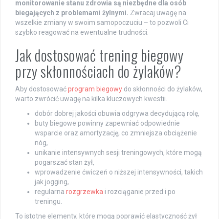
monitorowanie stanu zdrowia są niezbędne dla osób
biegających z problemami żylnymi.
Zwracaj uwagę na
wszelkie zmiany w swoim samopoczuciu – to pozwoli Ci
szybko reagować na ewentualne trudności.
Jak dostosować trening biegowy
przy skłonnościach do żylaków?
Aby dostosować
program biegowy
do skłonności do żylaków,
warto zwrócić uwagę na kilka kluczowych kwestii.
dobór dobrej jakości obuwia odgrywa decydującą rolę,
buty biegowe powinny zapewniać odpowiednie
wsparcie oraz amortyzację, co zmniejsza obciążenie
nóg,
unikanie intensywnych sesji treningowych, które mogą
pogarszać stan żył,
wprowadzenie ćwiczeń o niższej intensywności, takich
jak jogging,
regularna
rozgrzewka
i rozciąganie przed i po
treningu.
To istotne elementy, które mogą poprawić elastyczność żył