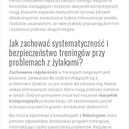
metod chłodzenia mięśni po każdym treningu. Regularne
ćwiczenia rozciągające i noszenie skarpetek kompresyjnych
mogą znacznie wspierać elastyczność żył oraz zdrowie
układu krążenia, zwłaszcza w trakcie intensywnego wysiłku.
Osobiście zauważyłem, że takie praktyki poprawiają komfort
i wydolność podczas długich biegów.
Jak zachować systematyczność i
bezpieczeństwo treningów przy
problemach z żylakami?
Zachowanie regularności
w treningach biegowych jest
kluczowe, zwłaszcza dla osób borykających się z
problemami żylaków, co jest ważne dla zdrowia nóg. Należy
unikać intensywnych ćwiczeń, które mogą podnosić ciśnienie
w żyłach. Dobrym pomysłem może być noszenie
skarpetek
kompresyjnych
podczas biegu; ich zastosowanie potrafi
znacząco poprawić krążenie i zredukować dyskomfort.
Nie można zapominać o konsultacjach z
flebologiem
, który
pomoże odpowiednio dostosować program treningowy,
minimalizując ryzyko zaostrzenia problemów. Regularne