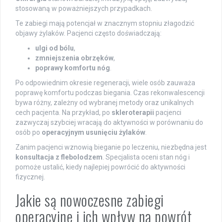
stosowaną w poważniejszych przypadkach.
Te zabiegi mają potencjał w znacznym stopniu złagodzić
objawy żylaków. Pacjenci często doświadczają:
ulgi od bólu
,
zmniejszenia obrzęków
,
poprawy komfortu nóg
.
Po odpowiednim okresie regeneracji, wiele osób zauważa
poprawę komfortu podczas biegania. Czas rekonwalescencji
bywa różny, zależny od wybranej metody oraz unikalnych
cech pacjenta. Na przykład, po
skleroterapii
pacjenci
zazwyczaj szybciej wracają do aktywności w porównaniu do
osób po
operacyjnym usunięciu żylaków
.
Zanim pacjenci wznowią bieganie po leczeniu, niezbędna jest
konsultacja z flebolodzem
. Specjalista oceni stan nóg i
pomoże ustalić, kiedy najlepiej powrócić do aktywności
fizycznej.
Jakie są nowoczesne zabiegi
operacyjne i ich wpływ na powrót