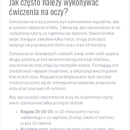
Jak często należy wykonywać
ćwiczenia na oczy?
Ćwiczenia na oczy powinny być wykonywane regularnie, aby
przynieść najlepsze efekty. Zaleca się, aby wprowadzać je do
codziennej rutyny, co najmniej raz dziennie. Nawet krótkie
sesje, trwające zaledwie kilka minut, mogą znacząco
wpłynąć na poprawę komfortu oczu oraz ich kondycji.
Zwłaszcza w dzisiejszych czasach, kiedy wiele osób spędza
długie godziny przed ekranem komputera lub telefonu,
ćwiczenia na oczy stają się niezwykle ważne. Pomagają one
zredukować napięcie mięśniowe, a także poprawić krążenie
krwi wokół oczu. Regularne praktykowanie tych ćwiczeń
może przyczynić się do zmniejszenia objawów zmęczenia
oczu oraz poprawy ich ostrości.
Aby wprowadzić ćwiczenia na oczy do codziennej rutyny,
warto zastosować kilka prostych technik:
Reguła 20-20-20:
co 20 minut patrz na coś
oddalonego o co najmniej 20 stóp (około 6 metrów)
przez 20 sekund.
Krążenie oczu:
wykonuj okrężne ruchy oczami, aby