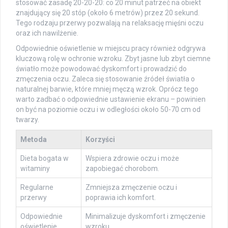
stosować zasadę 20-20-20: co 20 minut patrzeć na obiekt
znajdujący się 20 stóp (około 6 metrów) przez 20 sekund.
Tego rodzaju przerwy pozwalają na relaksację mięśni oczu
oraz ich nawilżenie.
Odpowiednie oświetlenie w miejscu pracy również odgrywa
kluczową rolę w ochronie wzroku. Zbyt jasne lub zbyt ciemne
światło może powodować dyskomfort i prowadzić do
zmęczenia oczu. Zaleca się stosowanie źródeł światła o
naturalnej barwie, które mniej męczą wzrok. Oprócz tego
warto zadbać o odpowiednie ustawienie ekranu – powinien
on być na poziomie oczu i w odległości około 50-70 cm od
twarzy.
Metoda
Korzyści
Dieta bogata w
Wspiera zdrowie oczu i może
witaminy
zapobiegać chorobom.
Regularne
Zmniejsza zmęczenie oczu i
przerwy
poprawia ich komfort.
Odpowiednie
Minimalizuje dyskomfort i zmęczenie
oświetlenie
wzroku.