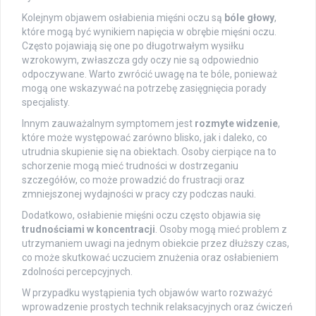
Kolejnym objawem osłabienia mięśni oczu są
bóle głowy
,
które mogą być wynikiem napięcia w obrębie mięśni oczu.
Często pojawiają się one po długotrwałym wysiłku
wzrokowym, zwłaszcza gdy oczy nie są odpowiednio
odpoczywane. Warto zwrócić uwagę na te bóle, ponieważ
mogą one wskazywać na potrzebę zasięgnięcia porady
specjalisty.
Innym zauważalnym symptomem jest
rozmyte widzenie
,
które może występować zarówno blisko, jak i daleko, co
utrudnia skupienie się na obiektach. Osoby cierpiące na to
schorzenie mogą mieć trudności w dostrzeganiu
szczegółów, co może prowadzić do frustracji oraz
zmniejszonej wydajności w pracy czy podczas nauki.
Dodatkowo, osłabienie mięśni oczu często objawia się
trudnościami w koncentracji
. Osoby mogą mieć problem z
utrzymaniem uwagi na jednym obiekcie przez dłuższy czas,
co może skutkować uczuciem znużenia oraz osłabieniem
zdolności percepcyjnych.
W przypadku wystąpienia tych objawów warto rozważyć
wprowadzenie prostych technik relaksacyjnych oraz ćwiczeń