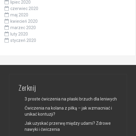
lipiec 2020
czerwiec 2020
maj 2020
kwiecień 2020
marzec 2020
luty 2020
styczeń 2020
Zerknij
3 proste ćwiczenia na płaski brzuch dla leniwych
Ćwiczenia na kolana z piłką – jak wzmacniać i
unikać kontuzji?
Jak uzyskać przerwę między udami? Zdrowe
nawyki i ćwiczenia