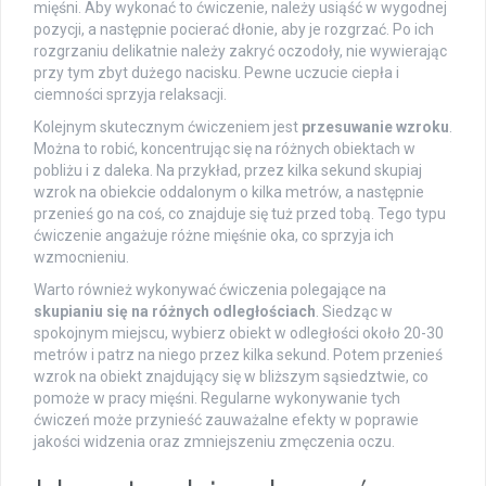
mięśni. Aby wykonać to ćwiczenie, należy usiąść w wygodnej
pozycji, a następnie pocierać dłonie, aby je rozgrzać. Po ich
rozgrzaniu delikatnie należy zakryć oczodoły, nie wywierając
przy tym zbyt dużego nacisku. Pewne uczucie ciepła i
ciemności sprzyja relaksacji.
Kolejnym skutecznym ćwiczeniem jest
przesuwanie wzroku
.
Można to robić, koncentrując się na różnych obiektach w
pobliżu i z daleka. Na przykład, przez kilka sekund skupiaj
wzrok na obiekcie oddalonym o kilka metrów, a następnie
przenieś go na coś, co znajduje się tuż przed tobą. Tego typu
ćwiczenie angażuje różne mięśnie oka, co sprzyja ich
wzmocnieniu.
Warto również wykonywać ćwiczenia polegające na
skupianiu się na różnych odległościach
. Siedząc w
spokojnym miejscu, wybierz obiekt w odległości około 20-30
metrów i patrz na niego przez kilka sekund. Potem przenieś
wzrok na obiekt znajdujący się w bliższym sąsiedztwie, co
pomoże w pracy mięśni. Regularne wykonywanie tych
ćwiczeń może przynieść zauważalne efekty w poprawie
jakości widzenia oraz zmniejszeniu zmęczenia oczu.