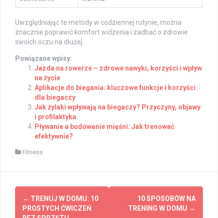
Uwzględniając te metody w codziennej rutynie, można
znacznie poprawić komfort widzenia i zadbać o zdrowie
swoich oczu na dłużej.
Powiązane wpisy:
Jazda na rowerze – zdrowe nawyki, korzyści i wpływ
na życie
Aplikacje do biegania: kluczowe funkcje i korzyści
dla biegaczy
Jak żylaki wpływają na biegaczy? Przyczyny, objawy
i profilaktyka
Pływanie a budowanie mięśni: Jak trenować
efektywnie?
Fitness
Post
←
TRENUJ W DOMU: 10
10 SPOSOBÓW NA
navigation
PROSTYCH ĆWICZEŃ
TRENING W DOMU
→
BEZ SPRZĘTU