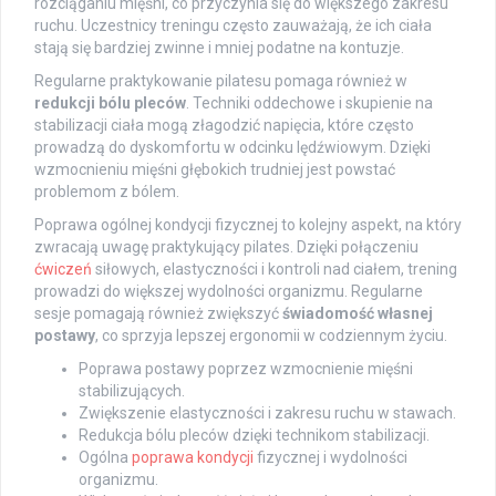
rozciąganiu mięśni, co przyczynia się do większego zakresu
ruchu. Uczestnicy treningu często zauważają, że ich ciała
stają się bardziej zwinne i mniej podatne na kontuzje.
Regularne praktykowanie pilatesu pomaga również w
redukcji bólu pleców
. Techniki oddechowe i skupienie na
stabilizacji ciała mogą złagodzić napięcia, które często
prowadzą do dyskomfortu w odcinku lędźwiowym. Dzięki
wzmocnieniu mięśni głębokich trudniej jest powstać
problemom z bólem.
Poprawa ogólnej kondycji fizycznej to kolejny aspekt, na który
zwracają uwagę praktykujący pilates. Dzięki połączeniu
ćwiczeń
siłowych, elastyczności i kontroli nad ciałem, trening
prowadzi do większej wydolności organizmu. Regularne
sesje pomagają również zwiększyć
świadomość własnej
postawy
, co sprzyja lepszej ergonomii w codziennym życiu.
Poprawa postawy poprzez wzmocnienie mięśni
stabilizujących.
Zwiększenie elastyczności i zakresu ruchu w stawach.
Redukcja bólu pleców dzięki technikom stabilizacji.
Ogólna
poprawa kondycji
fizycznej i wydolności
organizmu.