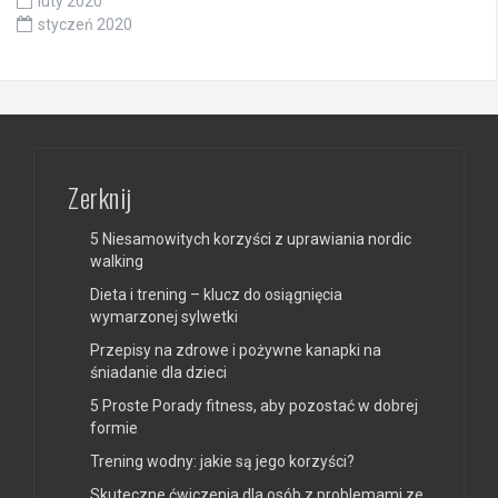
luty 2020
styczeń 2020
Zerknij
5 Niesamowitych korzyści z uprawiania nordic
walking
Dieta i trening – klucz do osiągnięcia
wymarzonej sylwetki
Przepisy na zdrowe i pożywne kanapki na
śniadanie dla dzieci
5 Proste Porady fitness, aby pozostać w dobrej
formie
Trening wodny: jakie są jego korzyści?
Skuteczne ćwiczenia dla osób z problemami ze