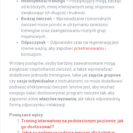
Intensywność treningu
– Początkujący mogą zacząć
od krótszych, mniej intensywnych sesji, stopniowo
zwiększając ich długość i trudność.
Rodzaj ćwiczeń
– Wprowadzanie różnorodnych
ćwiczeń może pomóc w utrzymaniu świeżości
treningów oraz zaangażowaniu różnych grup
mięśniowych.
Odpoczynek
– Odpowiedni czas na regenerację jest
równie ważny, aby zapobiec
przetrenowaniu
i
kontuzjom.
W miarę postępów, osoby bardziej zaawansowane mogą
zwiększać częstotliwość ćwiczeń, a także wprowadzać
dodatkowe jednostki treningowe, takie jak
zajęcia grupowe
czy
sesje indywidualne
z instruktorem, co może dodatkowo
podnieść efektywność ćwiczeń. Istotne jest, aby słuchać
swojego ciała i dostosowywać program ćwiczeń tak, aby
zapewnić sobie
właściwe wyzwania
, ale także odpowiednią
formę odpoczynku i relaksacji.
Powiązane wpisy:
Trening interwałowy na podniesionym poziomie: jak
go dostosować?
Jakie są najlepsze rodzaje ćwiczeń dla kobiet w