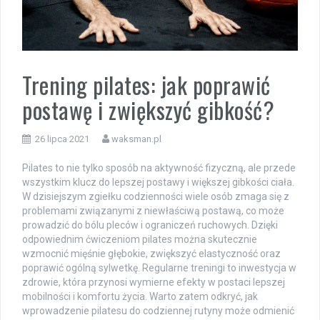
Trening pilates: jak poprawić
postawę i zwiększyć gibkość?
26 lipca 2021
waksman.pl
Pilates to nie tylko sposób na aktywność fizyczną, ale przede
wszystkim klucz do lepszej postawy i większej gibkości ciała.
W dzisiejszym zgiełku codzienności wiele osób zmaga się z
problemami związanymi z niewłaściwą postawą, co może
prowadzić do bólu pleców i ograniczeń ruchowych. Dzięki
odpowiednim ćwiczeniom pilates można skutecznie
wzmocnić mięśnie głębokie, zwiększyć elastyczność oraz
poprawić ogólną sylwetkę. Regularne treningi to inwestycja w
zdrowie, która przynosi wymierne efekty w postaci lepszej
mobilności i komfortu życia. Warto zatem odkryć, jak
wprowadzenie pilatesu do codziennej rutyny może odmienić