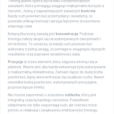
Trening pilates opiera się na kilku fundamentalnych
zasadach, które pomagają osiągnąć maksymalne korzyści z
ćwiczeń. Jedną z najważniejszych zasad jest
kontrola
.
Każdy ruch powinien być przemyślany i świadomy, co
pozwala uniknąć kontuzji i sprzyja lepszemu zrozumieniu
własnego ciała.
Kolejną kluczową zasadą jest
koncentracja
. Podczas
treningu należy skupić się na wykonywanych ćwiczeniach i
ich technice. To oznacza, że każdy ruch powinien być
wykonany z pełną uwagą, co pomaga w osiągnięciu lepszych
rezultatów oraz poprawie świadomości ciała.
Precyzja
to trzeci element, który odgrywa istotną rolę w
pilatesie. Ważne jest, aby każda sekwencja była wykonywana
z maksymalną dokładnością. Zamiast dążyć do dużej liczby
powtórzeń, lepiej skoncentrować się na jakości ruchu. Nawet
niewielka liczba powtórzeń, wykonywanych precyzyjnie,
przynosi lepsze efekty.
Nie można zapominać o znaczeniu
oddechu
, który jest
integralną częścią każdego ćwiczenia. Prawidłowe
oddychanie nie tylko wspomaga ruch, ale również może
pomóc w relaksacji i zwiększeniu efektywności treningu.