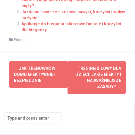
ciąży?
Jazda na rowerze – zdrowe nawyki, korzyści i wpływ
na życie
Aplikacje do biegania: kluczowe funkcje i korzyści
dla biegaczy
Fitness
Post
←
JAK TRENOWAĆ W
TRENING SIŁOWY DLA
navigation
DOMU EFEKTYWNIE I
DZIECI: JAKIE EFEKTY I
BEZPIECZNIE
NAJWAŻNIEJSZE
ZASADY?
→
Search
for: