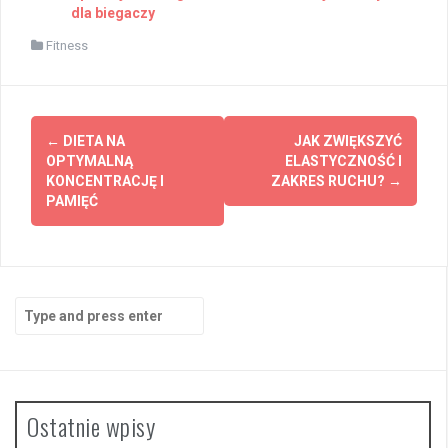
dla biegaczy
Fitness
Post
←
DIETA NA
JAK ZWIĘKSZYĆ
navigation
OPTYMALNĄ
ELASTYCZNOŚĆ I
KONCENTRACJĘ I
ZAKRES RUCHU?
→
PAMIĘĆ
Search
for:
Ostatnie wpisy