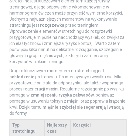
Stretching jest kluczowym elementem każdej rutyny
treningowej, a jego odpowiednie wkomponowanie w
harmonogram ćwiczeń może przynieść wymierne korzyści.
Jednym z najważniejszych momentów na wykonywanie
stretchingu jest
rozgrzewka
przed treningiem.
Wprowadzenie elementów stretchingu do rozgrzewki
przygotowuje mięśnie na nadchodzący wysiłek, co zwiększa
ich elastyczność i zmniejsza ryzyko kontuzji. Warto zatem
poświęcić kilka minut na delikatne rozciąganie, szczególnie
głównych grup mięśniowych, z których zamierzamy
korzystać w trakcie treningu.
Drugim kluczowym momentem na stretching jest
schłodzenie
po treningu. Po intensywnym wysiłku nie tylko
przygotowuje on ciało do odpoczynku, ale także wspomaga
proces regeneracji mięśni. Regularne rozciąganie po wysiłku
pomaga w
zmniejszeniu ryzyka zakwasów
, ponieważ
pomaga w usuwaniu toksyn z mięśni oraz poprawia krążenie
krwi. Dzięki temu
mięśnie szybciej się regenerują
i wracają
do formy.
Typ
Najlepszy
Korzyści
stretchingu
czas