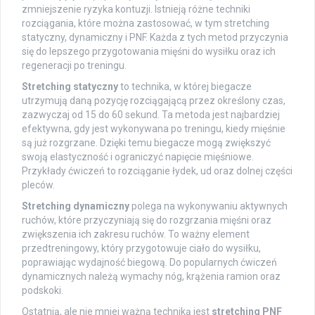
zmniejszenie ryzyka kontuzji. Istnieją różne techniki
rozciągania, które można zastosować, w tym stretching
statyczny, dynamiczny i PNF. Każda z tych metod przyczynia
się do lepszego przygotowania mięśni do wysiłku oraz ich
regeneracji po treningu.
Stretching statyczny
to technika, w której biegacze
utrzymują daną pozycję rozciągającą przez określony czas,
zazwyczaj od 15 do 60 sekund. Ta metoda jest najbardziej
efektywna, gdy jest wykonywana po treningu, kiedy mięśnie
są już rozgrzane. Dzięki temu biegacze mogą zwiększyć
swoją elastyczność i ograniczyć napięcie mięśniowe.
Przykłady ćwiczeń to rozciąganie łydek, ud oraz dolnej części
pleców.
Stretching dynamiczny
polega na wykonywaniu aktywnych
ruchów, które przyczyniają się do rozgrzania mięśni oraz
zwiększenia ich zakresu ruchów. To ważny element
przedtreningowy, który przygotowuje ciało do wysiłku,
poprawiając wydajność biegową. Do popularnych ćwiczeń
dynamicznych należą wymachy nóg, krążenia ramion oraz
podskoki.
Ostatnią, ale nie mniej ważną techniką jest
stretching PNF