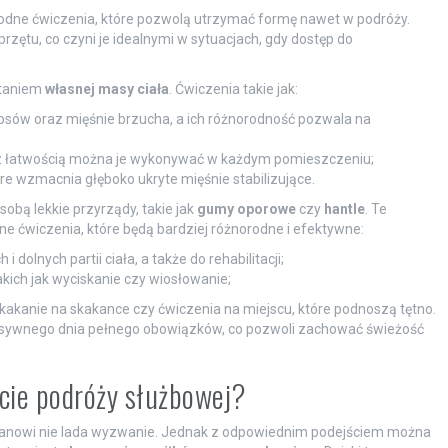
ne ćwiczenia, które pozwolą utrzymać formę nawet w podróży.
rzętu, co czyni je idealnymi w sytuacjach, gdy dostęp do
staniem
własnej masy ciała
. Ćwiczenia takie jak:
icepsów oraz mięśnie brzucha, a ich różnorodność pozwala na
 z łatwością można je wykonywać w każdym pomieszczeniu;
re wzmacnia głęboko ukryte mięśnie stabilizujące.
obą lekkie przyrządy, takie jak
gumy oporowe
czy
hantle
. Te
e ćwiczenia, które będą bardziej różnorodne i efektywne:
dolnych partii ciała, a także do rehabilitacji;
akich jak wyciskanie czy wiosłowanie;
 skakanie na skakance czy ćwiczenia na miejscu, które podnoszą tętno.
ensywnego dnia pełnego obowiązków, co pozwoli zachować świeżość
kcie podróży służbowej?
tanowi nie lada wyzwanie. Jednak z odpowiednim podejściem można