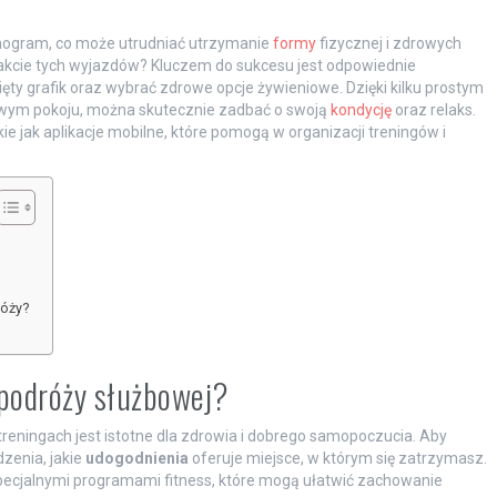
nogram, co może utrudniać utrzymanie
formy
fizycznej i zdrowych
akcie tych wyjazdów? Kluczem do sukcesu jest odpowiednie
ty grafik oraz wybrać zdrowe opcje żywieniowe. Dzięki kilku prostym
wym pokoju, można skutecznie zadbać o swoją
kondycję
oraz relaks.
 jak aplikacje mobilne, które pomogą w organizacji treningów i
róży?
 podróży służbowej?
eningach jest istotne dla zdrowia i dobrego samopoczucia. Aby
zenia, jakie
udogodnienia
oferuje miejsce, w którym się zatrzymasz.
pecjalnymi programami fitness, które mogą ułatwić zachowanie