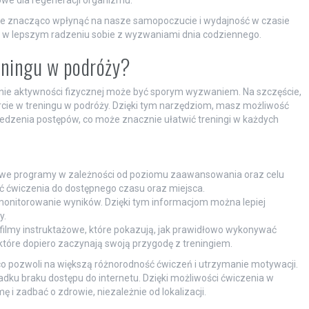
owe dla regeneracji organizmu.
oże znacząco wpłynąć na nasze samopoczucie i wydajność w czasie
eż w lepszym radzeniu sobie z wyzwaniami dnia codziennego.
eningu w podróży?
anie aktywności fizycznej może być sporym wyzwaniem. Na szczęście,
parcie w treningu w podróży. Dzięki tym narzędziom, masz możliwość
śledzenia postępów, co może znacznie ułatwić treningi w każdych
owe programy w zależności od poziomu zaawansowania oraz celu
 ćwiczenia do dostępnego czasu oraz miejsca.
monitorowanie wyników. Dzięki tym informacjom można lepiej
y.
filmy instruktażowe, które pokazują, jak prawidłowo wykonywać
które dopiero zaczynają swoją przygodę z treningiem.
, co pozwoli na większą różnorodność ćwiczeń i utrzymanie motywacji.
padku braku dostępu do internetu. Dzięki możliwości ćwiczenia w
i zadbać o zdrowie, niezależnie od lokalizacji.