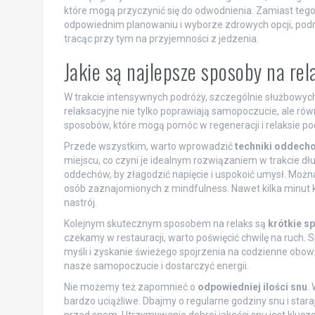
które mogą przyczynić się do odwodnienia. Zamiast tego,
odpowiednim planowaniu i wyborze zdrowych opcji, podr
tracąc przy tym na przyjemności z jedzenia.
Jakie są najlepsze sposoby na rel
W trakcie intensywnych podróży, szczególnie służbowych,
relaksacyjne nie tylko poprawiają samopoczucie, ale ró
sposobów, które mogą pomóc w regeneracji i relaksie po
Przede wszystkim, warto wprowadzić
techniki oddech
miejscu, co czyni je idealnym rozwiązaniem w trakcie dłu
oddechów, by złagodzić napięcie i uspokoić umysł. Możn
osób zaznajomionych z mindfulness. Nawet kilka minut 
nastrój.
Kolejnym skutecznym sposobem na relaks są
krótkie s
czekamy w restauracji, warto poświęcić chwilę na ruch. 
myśli i zyskanie świeżego spojrzenia na codzienne ob
nasze samopoczucie i dostarczyć energii.
Nie możemy też zapomnieć o
odpowiedniej ilości snu
.
bardzo uciążliwe. Dbajmy o regularne godziny snu i stara