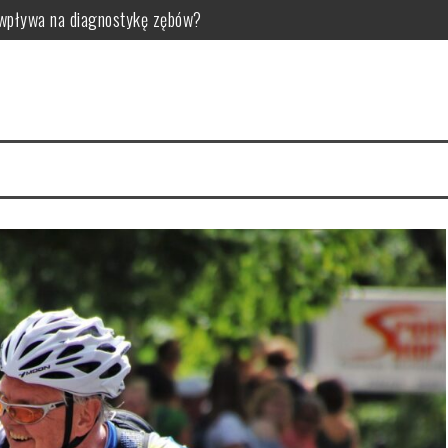
 wpływa na diagnostykę zębów?
egularnie?
– zdrowe i bezpieczne metody
nienie mięśni i rehabilitacja
orzyści i porady treningowe
w: Przyczyny, objawy i leczenie