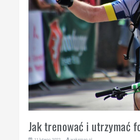
Jak trenować i utrzymać 
11 lutego 2022
waksman.pl