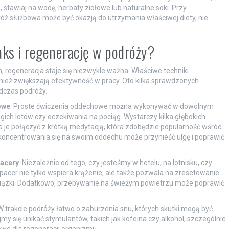
 stawiaj na wodę, herbaty ziołowe lub naturalne soki. Przy
óż służbowa może być okazją do utrzymania właściwej diety, nie
aks i regenerację w podróży?
 regeneracja staje się niezwykle ważna. Właściwe techniki
wnież zwiększają efektywność w pracy. Oto kilka sprawdzonych
dczas podróży.
owe
. Proste ćwiczenia oddechowe można wykonywać w dowolnym
gich lotów czy oczekiwania na pociąg. Wystarczy kilka głębokich
a je połączyć z krótką medytacją, która zdobędzie popularność wśród
koncentrowania się na swoim oddechu może przynieść ulgę i poprawić
pacery
. Niezależnie od tego, czy jesteśmy w hotelu, na lotnisku, czy
Spacer nie tylko wspiera krążenie, ale także pozwala na zresetowanie
owiązki. Dodatkowo, przebywanie na świeżym powietrzu może poprawić
 W trakcie podróży łatwo o zaburzenia snu, których skutki mogą być
jmy się unikać stymulantów, takich jak kofeina czy alkohol, szczególnie