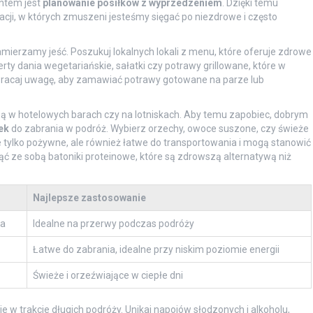
ntem jest
planowanie posiłków z wyprzedzeniem
. Dzięki temu
uacji, w których zmuszeni jesteśmy sięgać po niezdrowe i często
amierzamy jeść. Poszukuj lokalnych lokali z menu, które oferuje zdrowe
rty dania wegetariańskie, sałatki czy potrawy grillowane, które w
 zwracaj uwagę, aby zamawiać potrawy gotowane na parze lub
zą w hotelowych barach czy na lotniskach. Aby temu zapobiec, dobrym
ek
do zabrania w podróż. Wybierz orzechy, owoce suszone, czy świeże
ie tylko pożywne, ale również łatwe do transportowania i mogą stanowić
ąć ze sobą batoniki proteinowe, które są zdrowszą alternatywą niż
Najlepsze zastosowanie
ka
Idealne na przerwy podczas podróży
Łatwe do zabrania, idealne przy niskim poziomie energii
Świeże i orzeźwiające w ciepłe dni
 w trakcie długich podróży. Unikaj napojów słodzonych i alkoholu,