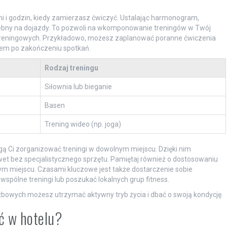
 i godzin, kiedy zamierzasz ćwiczyć. Ustalając harmonogram,
rzebny na dojazdy. To pozwoli na wkomponowanie treningów w Twój
ji treningowych. Przykładowo, możesz zaplanować poranne ćwiczenia
rem po zakończeniu spotkań.
Rodzaj treningu
Siłownia lub bieganie
Basen
Trening wideo (np. joga)
gą Ci zorganizować treningi w dowolnym miejscu. Dzięki nim
et bez specjalistycznego sprzętu. Pamiętaj również o dostosowaniu
ym miejscu. Czasami kluczowe jest także dostarczenie sobie
wspólne treningi lub poszukać lokalnych grup fitness.
bowych możesz utrzymać aktywny tryb życia i dbać o swoją kondycję.
ć w hotelu?