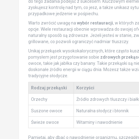
do tego zadania podejść z sukcesem. Kluczowym eleme
zyskujesz kontrolę nad tym, co jesz, a także unikasz syt
przypadkowe jedzenie w pośpiechu.
Warto zwrócić uwagę na
wybór restauracji
, w których z
opcje. Wiele restauracji obecnie wprowadza do swojej ofe
naturalny sposób są zdrowsze. Jeżeli jesteś w stanie,
grillowane, co pozwoli ograniczyć nadmiar tłuszczy.
Unikaj przekąsek wysokokalorycznych, które często kus
pomysłem jest przygotowanie sobie
zdrowych przekąs
owoce, takie jak jabłka czy banany. Takie przekąski są n
doskonałe źródło energii w ciągu dnia. Możesz także wzi
tradycyjne słodycze.
Rodzaj przekąski
Korzyści
Orzechy
Źródło zdrowych tłuszczy i biał
Suszone owoce
Naturalna słodycz i błonnik
Świeże owoce
Witaminy i nawodnienie
Pamiętaj, aby dbać o nawodnienie organizmu, szczególnie