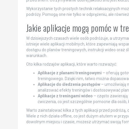
przed snem. Utrzymywanie dobrej jakości snu jest klucz
Wykorzystanie tych prostych technik relaksacyjnych m
podróży. Pomogą one nie tylko w odprężeniu, ale równi
Jakie aplikacje mogą pomóc w tr
W dzisiejszych czasach wiele osób podróżuje, a utrzym
istnieje wiele aplikacji mobilnych, które zapewniają ws
dostępu do planów treningowych, instrukcji wideo oraz 
warunkach.
Oto kilka rodzajów aplikacji, które warto rozważyć:
Aplikacje z planami treningowymi
– oferują got
treningowego. Dzięki nim, łatwo można dopasować
Aplikacje do śledzenia postępów
– umożliwiają 
analizować efekty treningów i dostosowywać plan
Aplikacje z treningami wideo
– często zawierają 
ćwiczenia, co jest szczególnie pomocne dla osób, 
Warto zainstalować kilka z tych aplikacji przed podróżą
Wiele z nich działa offline, co jest dużym atutem w przy
dowolnym miejscu i czasie, możesz utrzymać swoją formę 