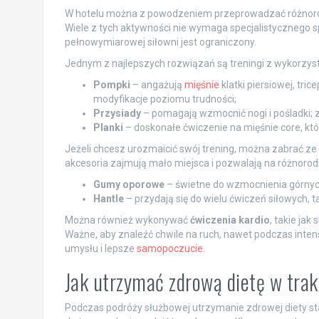
W hotelu można z powodzeniem przeprowadzać różnorod
Wiele z tych aktywności nie wymaga specjalistycznego sp
pełnowymiarowej siłowni jest ograniczony.
Jednym z najlepszych rozwiązań są treningi z wykorzy
Pompki
– angażują
mięśnie
klatki piersiowej, tr
modyfikacje poziomu trudności;
Przysiady
– pomagają wzmocnić nogi i pośladki;
Planki
– doskonałe ćwiczenie na mięśnie core, któ
Jeżeli chcesz urozmaicić swój trening, można zabrać ze s
akcesoria zajmują mało miejsca i pozwalają na różnorodn
Gumy oporowe
– świetne do wzmocnienia górnych i 
Hantle
– przydają się do wielu ćwiczeń siłowych, t
Można również wykonywać
ćwiczenia kardio
, takie jak
Ważne, aby znaleźć chwile na ruch, nawet podczas int
umysłu i lepsze
samopoczucie
.
Jak utrzymać zdrową dietę w tra
Podczas podróży służbowej utrzymanie zdrowej diety s