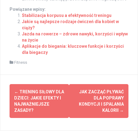
Powiązane wpisy:
Stabilizacja korpusu a efektywność treningu
Jakie są najlepsze rodzaje ćwiczeń dla kobiet w
ciąży?
Jazda na rowerze – zdrowe nawyki, korzyści i wpływ
na życie
Aplikacje do biegania: kluczowe funkcje i korzyści
dla biegaczy
Fitness
Post
←
TRENING SIŁOWY DLA
JAK ZACZĄĆ PŁYWAĆ
navigation
DZIECI: JAKIE EFEKTY I
DLA POPRAWY
NAJWAŻNIEJSZE
KONDYCJI I SPALANIA
ZASADY?
KALORII
→