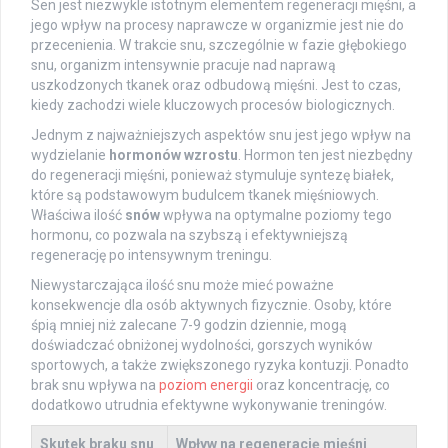
Sen jest niezwykle istotnym elementem regeneracji mięśni, a
jego wpływ na procesy naprawcze w organizmie jest nie do
przecenienia. W trakcie snu, szczególnie w fazie głębokiego
snu, organizm intensywnie pracuje nad naprawą
uszkodzonych tkanek oraz odbudową mięśni. Jest to czas,
kiedy zachodzi wiele kluczowych procesów biologicznych.
Jednym z najważniejszych aspektów snu jest jego wpływ na
wydzielanie
hormonów wzrostu
. Hormon ten jest niezbędny
do regeneracji mięśni, ponieważ stymuluje syntezę białek,
które są podstawowym budulcem tkanek mięśniowych.
Właściwa ilość
snów
wpływa na optymalne poziomy tego
hormonu, co pozwala na szybszą i efektywniejszą
regenerację po intensywnym treningu.
Niewystarczająca ilość snu może mieć poważne
konsekwencje dla osób aktywnych fizycznie. Osoby, które
śpią mniej niż zalecane 7-9 godzin dziennie, mogą
doświadczać obniżonej wydolności, gorszych wyników
sportowych, a także zwiększonego ryzyka kontuzji. Ponadto
brak snu wpływa na
poziom energii
oraz koncentrację, co
dodatkowo utrudnia efektywne wykonywanie treningów.
Skutek braku snu
Wpływ na regenerację mięśni