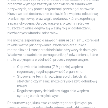
organizm wymaga zastrzyku odpowiednich składników
odżywczych, aby proces regeneracji przebiegał sprawnie.
Kluczowe jest dostarczenie białka, które wspiera odbudowę
tkanki mięśniowej, oraz węglowodanów, które uzupełniają
zapasy glikogenu. Owoce, warzywa, orzechy i zdrowe
tłuszcze również odgrywają ważną rolę w dostarczaniu
niezbędnych witamin i minerałów.
Nie można zapominać o
nawodnieniu organizmu
, które jest
równie ważne jak odżywianie. Woda wspiera funkcje
metaboliczne i transport składników odżywczych do mięśni.
Właściwe nawadnianie pomaga uniknąć odwodnienia, które
może wpłynąć na wydolność i procesy regeneracyjne.
Odpowiednia ilość snu (7-9 godzin) wspiera
regenerację i ogólną sprawność organizmu.
Stosowanie technik rozluźniających, takich jak
stretching czy masaż, może przyspieszyć odbudowę
mięśni.
Regularne spożycie białka w ciągu dnia wspiera
syntezę białek mięśniowych.
Podsumowując, kluczowe zasady regeneracji mięśni po
treningu obejmują odpowiedni odpoczynek, zbilansowaną