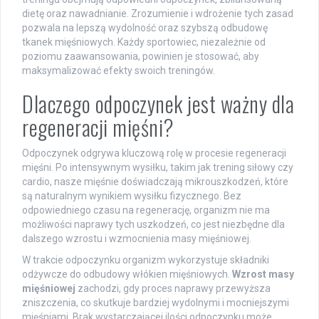
dietę oraz nawadnianie. Zrozumienie i wdrożenie tych zasad
pozwala na lepszą wydolność oraz szybszą odbudowę
tkanek mięśniowych. Każdy sportowiec, niezależnie od
poziomu zaawansowania, powinien je stosować, aby
maksymalizować efekty swoich treningów.
Dlaczego odpoczynek jest ważny dla
regeneracji mięśni?
Odpoczynek odgrywa kluczową rolę w procesie regeneracji
mięśni. Po intensywnym wysiłku, takim jak trening siłowy czy
cardio, nasze mięśnie doświadczają mikrouszkodzeń, które
są naturalnym wynikiem wysiłku fizycznego. Bez
odpowiedniego czasu na regenerację, organizm nie ma
możliwości naprawy tych uszkodzeń, co jest niezbędne dla
dalszego wzrostu i wzmocnienia masy mięśniowej.
W trakcie odpoczynku organizm wykorzystuje składniki
odżywcze do odbudowy włókien mięśniowych.
Wzrost masy
mięśniowej
zachodzi, gdy proces naprawy przewyższa
zniszczenia, co skutkuje bardziej wydolnymi i mocniejszymi
mięśniami. Brak wystarczającej ilości odpoczynku może