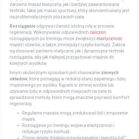
zarówno masaż klasyczny, jak i bardziej zaawansowane
techniki, takie jak masaż sportowy, który skoncentrowany jest
na problematycznych obszarach ciała.
Rozciąganie
odgrywa również istotną rolę w procesie
regeneracji. Wykonywanie odpowiednich
ćwiczeń
rozciągających po treningu może zwiększyć
elastyczność
mięśni i stawów, a także zmniejszyć ryzyko kontuzji. Zaleca
się stosować zarówno statyczne, jak i dynamiczne techniki
rozciągania, aby jak najlepiej przygotować mięśnie do
kolejnych wysiłków.
Innym skutecznym sposobem jest stosowanie
zimnych
okładów
, które pomagają w redukcji stanu zapalnego i bólu
mięśniowego po wysiłku. Kąpiele w zimnej wodzie lub
używanie lodu w odpowiednich miejscach na ciele to
sprawdzone metody, które mogą znacznie poprawić komfort
regeneracji.
Regularne masaże mogą zredukować ból i zmęczenie
mięśni.
Rozciąganie po treningu wspiera elastyczność i
redukuje ryzyko kontuzji.
Zimne okłady działają przeciwzapalnie i łagodzą ból.”;