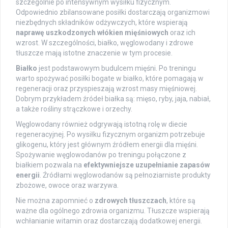
szczególnie po intensywnym wysiłku fizycznym.
Odpowiednio zbilansowane posiłki dostarczają organizmowi
niezbędnych składników odżywczych, które wspierają
naprawę uszkodzonych włókien mięśniowych
oraz ich
wzrost. W szczególności, białko, węglowodany i zdrowe
tłuszcze mają istotne znaczenie w tym procesie.
Białko
jest podstawowym budulcem mięśni. Po treningu
warto spożywać posiłki bogate w białko, które pomagają w
regeneracji oraz przyspieszają wzrost masy mięśniowej.
Dobrym przykładem źródeł białka są: mięso, ryby, jaja, nabiał,
a także rośliny strączkowe i orzechy.
Węglowodany również odgrywają istotną rolę w diecie
regeneracyjnej. Po wysiłku fizycznym organizm potrzebuje
glikogenu, który jest głównym źródłem energii dla mięśni.
Spożywanie węglowodanów po treningu połączone z
białkiem pozwala na
efektywniejsze uzupełnianie zapasów
energii
. Źródłami węglowodanów są pełnoziarniste produkty
zbożowe, owoce oraz warzywa.
Nie można zapomnieć o
zdrowych tłuszczach
, które są
ważne dla ogólnego zdrowia organizmu. Tłuszcze wspierają
wchłanianie witamin oraz dostarczają dodatkowej energii.