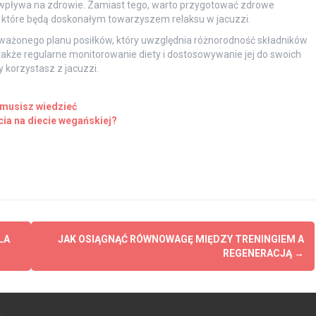
e wpływa na zdrowie. Zamiast tego, warto przygotować zdrowe
, które będą doskonałym towarzyszem relaksu w jacuzzi.
oważonego planu posiłków, który uwzględnia różnorodność składników
akże regularne monitorowanie diety i dostosowywanie jej do swoich
 korzystasz z jacuzzi.
 musisz wiedzieć
cia na diecie wegańskiej?
LA
JAK OSIĄGNĄĆ RÓWNOWAGĘ MIĘDZY TRENINGIEM A
REGENERACJĄ
→