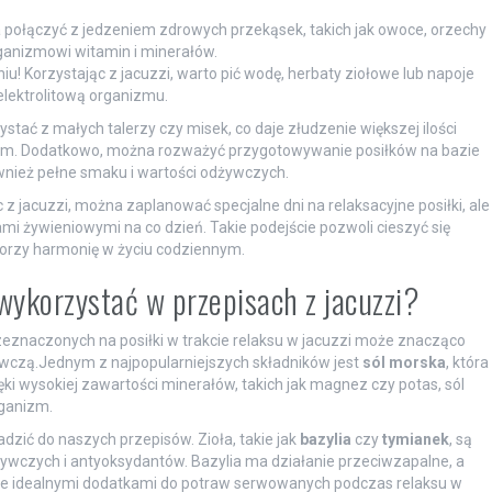
połączyć z jedzeniem zdrowych przekąsek, takich jak owoce, orzechy
rganizmowi witamin i minerałów.
! Korzystając z jacuzzi, warto pić wodę, herbaty ziołowe lub napoje
lektrolitową organizmu.
ystać z małych talerzy czy misek, co daje złudzenie większej ilości
kiem. Dodatkowo, można rozważyć przygotowywanie posiłków na bazie
ównież pełne smaku i wartości odżywczych.
z jacuzzi, można zaplanować specjalne dni na relaksacyjne posiłki, ale
 żywieniowymi na co dzień. Takie podejście pozwoli cieszyć się
worzy harmonię w życiu codziennym.
wykorzystać w przepisach z jacuzzi?
eznaczonych na posiłki w trakcie relaksu w jacuzzi może znacząco
wczą.Jednym z najpopularniejszych składników jest
sól morska
, która
ęki wysokiej zawartości minerałów, takich jak magnez czy potas, sól
rganizm.
dzić do naszych przepisów. Zioła, takie jak
bazylia
czy
tymianek
, są
żywczych i antyoksydantów. Bazylia ma działanie przeciwzapalne, a
i je idealnymi dodatkami do potraw serwowanych podczas relaksu w