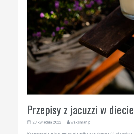
Przepisy z jacuzzi w diec
23 kwietnia 2022
waksman.pl