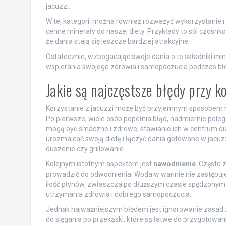
jacuzzi.
W tej kategorii można również rozważyć wykorzystanie 
cenne minerały do naszej diety. Przykłady to sól czosnk
że dania stają się jeszcze bardziej atrakcyjne.
Ostatecznie, wzbogacając swoje dania o te składniki mi
wspierania swojego zdrowia i samopoczucia podczas bło
Jakie są najczęstsze błędy przy ko
Korzystanie z jacuzzi może być przyjemnym sposobem na re
Po pierwsze, wiele osób popełnia błąd, nadmiernie pol
mogą być smaczne i zdrowe, stawianie ich w centrum die
urozmaicać swoją dietę i łączyć dania gotowane w jacuz
duszenie czy grillowanie.
Kolejnym istotnym aspektem jest
nawodnienie
. Często 
prowadzić do odwodnienia. Woda w wannie nie zastępu
ilość płynów, zwłaszcza po dłuższym czasie spędzonym w
utrzymania zdrowia i dobrego samopoczucia.
Jednak najważniejszym błędem jest ignorowanie zasad z
do sięgania po przekąski, które są łatwe do przygotowan