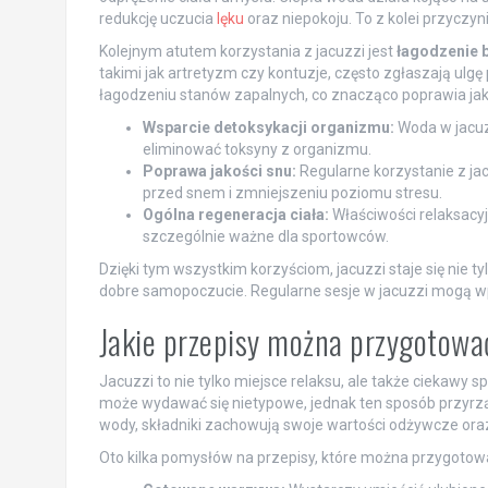
redukcję uczucia
lęku
oraz niepokoju. To z kolei przyczy
Kolejnym atutem korzystania z jacuzzi jest
łagodzenie 
takimi jak artretyzm czy kontuzje, często zgłaszają ulgę
łagodzeniu stanów zapalnych, co znacząco poprawia jak
Wsparcie detoksykacji organizmu:
Woda w jacuz
eliminować toksyny z organizmu.
Poprawa jakości snu:
Regularne korzystanie z jac
przed snem i zmniejszeniu poziomu stresu.
Ogólna regeneracja ciała:
Właściwości relaksacyj
szczególnie ważne dla sportowców.
Dzięki tym wszystkim korzyściom, jacuzzi staje się nie t
dobre samopoczucie. Regularne sesje w jacuzzi mogą wp
Jakie przepisy można przygotowa
Jacuzzi to nie tylko miejsce relaksu, ale także ciekawy
może wydawać się nietypowe, jednak ten sposób przyrząd
wody, składniki zachowują swoje wartości odżywcze ora
Oto kilka pomysłów na przepisy, które można przygotowa