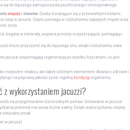
nia się do lepszego samopoczucia psychicznego i emocjonalnego.
bólu
mięśni
i stawów
. Osoby borykające się z przewlekłymi bólami,
 po sesji w jacuzzi. Ciepło pomaga w rozluźnieniu napiętych mięśni oraz
ość życia.
zi, bogata w minerały, wspiera procesy oczyszczające, pomagając
uzzi może przyczynić się do lepszego snu, dzięki rozluźnieniu ciała
ne jacuzzi wspomagają regenerację po wysiłku fizycznym, co jest
ylko miejscem relaksu, ale także istotnym elementem dbania o zdrowie i
łynąć na poprawę jakości życia i ogólną
kondycję
organizmu.
ć z wykorzystaniem jacuzzi?
 sposób na przygotowanie różnorodnych potraw. Gotowanie w jacuzzi
zania jedzenia ma swoje liczne zalety. Dzięki wykorzystaniu ciepłej
z naturalny smak.
ć w jacuzzi: