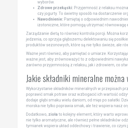
wyborów.
Zdrowe przekąski:
Przyjemność z relaksu można 
czy jogurty. To świetny sposób na dostarczenie o
Nawodnienie:
Pamiętaj o odpowiednim nawodnieniu
izotoniczne, które pomogą utrzymać równowagę e
Zarządzanie dietą to również kontrola porcji. Można korz
jedzenia, co sprzyja głębszemu delektowaniu się posił
produktów sezonowych, które są nie tylko świeże, ale r
Ważne jest również, aby pamiętać o umiarze. Korzystając 
ważne jest, aby zrównoważyć to z odpowiednimi nawykami
zarówno przyjemnością z relaksu, jak i zdrowiem, co st
Jakie składniki mineralne można 
Wykorzystanie składników mineralnych w przepisach prz
poprawić smak potraw oraz wzbogacić ich wartość odży
dodaje głębi smaku wielu daniom, od mięs po sałatki. Dzi
morska nie tylko poprawia smak, ale też wspiera nasz o
Dodatkowo,
zioła
to kolejny element, który warto wprowa
nie tylko aromatyczne, ale również pełne składników od
tymianek wspiera układ oddechowy i trawienie, co czyn