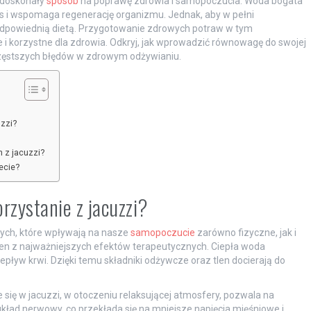
e doskonały
sposób
na poprawę zdrowia i samopoczucia. Woda bogata
es i wspomaga regenerację organizmu. Jednak, aby w pełni
 odpowiednią dietą. Przygotowanie zdrowych potraw w tym
i korzystne dla zdrowia. Odkryj, jak wprowadzić równowagę do swojej
ajczęstszych błędów w zdrowym odżywianiu.
zzi?
 z jacuzzi?
ecie?
orzystanie z jacuzzi?
nych, które wpływają na nasze
samopoczucie
zarówno fizyczne, jak i
en z najważniejszych efektów terapeutycznych. Ciepła woda
pływ krwi. Dzięki temu składniki odżywcze oraz tlen docierają do
e się w jacuzzi, w otoczeniu relaksującej atmosfery, pozwala na
układ nerwowy, co przekłada się na mniejsze napięcia mięśniowe i