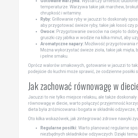
Gotowane warzywa:
Wystarczy umieścić ulubione 
temperaturze. Warzywa takie jak marchew, brokuły
chrupkość i witaminy.
Ryby:
Grillowanie ryby w jacuzzi to doskonały spo
aby przygotować świeże ryby, takie jak łosoś czy p
Owoce:
Przygotowanie owoców na ciepło to dobry
gruszki czy jabłka w wodzie na kilka minut, aby 
Aromatyczne napary:
Możliwość przygotowania na
Można wykorzystać świeże zioła, takie jak mięta, 
i pełne smaku.
Oprócz walorów smakowych, gotowanie w jacuzzi to takż
podejście do kuchni może sprawić, że codzienne posiłki st
Jak zachować równowagę w diecie
Jacuzzi to nie tylko miejsce relaksu, ale także doskona
równowagę w diecie, warto połączyć przyjemność korzys
dieta była zróżnicowana i bogata w składniki odżywcze, ta
Oto kilka wskazówek, jak zintegrować zdrowe nawyki żyw
Regularne posiłki:
Warto planować regularne spo
niezbędnych składników odżywczych. Dzięki temu