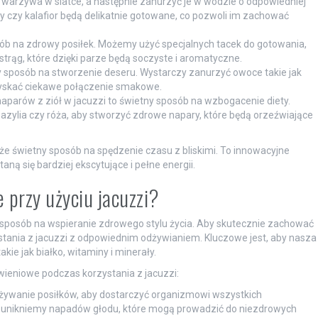
warzywa w siatce, a następnie zanurzyć je w wodzie o odpowiedniej
 czy kalafior będą delikatnie gotowane, co pozwoli im zachować
sób na zdrowy posiłek. Możemy użyć specjalnych tacek do gotowania,
strąg, które dzięki parze będą soczyste i aromatyczne.
 sposób na stworzenie deseru. Wystarczy zanurzyć owoce takie jak
uzyskać ciekawe połączenie smakowe.
parów z ziół w jacuzzi to świetny sposób na wzbogacenie diety.
bazylia czy róża, aby stworzyć zdrowe napary, które będą orzeźwiające
e świetny sposób na spędzenie czasu z bliskimi. To innowacyjne
aną się bardziej ekscytujące i pełne energii.
 przy użyciu jacuzzi?
ły sposób na wspieranie zdrowego stylu życia. Aby skutecznie zachować
tania z jacuzzi z odpowiednim odżywianiem. Kluczowe jest, aby nasza
kie jak białko, witaminy i minerały.
ieniowe podczas korzystania z jacuzzi:
żywanie posiłków, aby dostarczyć organizmowi wszystkich
 unikniemy napadów głodu, które mogą prowadzić do niezdrowych