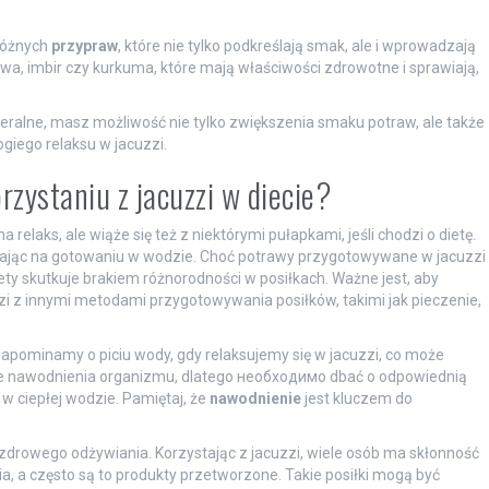
różnych
przypraw
, które nie tylko podkreślają smak, ale i wprowadzają
owa, imbir czy kurkuma, które mają właściwości zdrowotne i sprawiają,
neralne, masz możliwość nie tylko zwiększenia smaku potraw, ale także
giego relaksu w jacuzzi.
rzystaniu z jacuzzi w diecie?
laks, ale wiąże się też z niektórymi pułapkami, jeśli chodzi o dietę.
egając na gotowaniu w wodzie. Choć potrawy przygotowywane w jacuzzi
ty skutkuje brakiem różnorodności w posiłkach. Ważne jest, aby
zi z innymi metodami przygotowywania posiłków, takimi jak pieczenie,
zapominamy o piciu wody, gdy relaksujemy się w jacuzzi, co może
je nawodnienia organizmu, dlatego необходимо dbać o odpowiednią
 ciepłej wodzie. Pamiętaj, że
nawodnienie
jest kluczem do
drowego odżywiania. Korzystając z jacuzzi, wiele osób ma skłonność
ia, a często są to produkty przetworzone. Takie posiłki mogą być