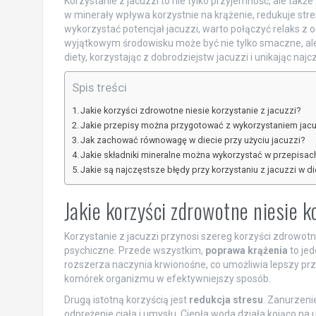
Korzystanie z jacuzzi to nie tylko przyjemność, ale takż
w minerały wpływa korzystnie na krążenie, redukuje str
wykorzystać potencjał jacuzzi, warto połączyć relaks z
wyjątkowym środowisku może być nie tylko smaczne, ale 
diety, korzystając z dobrodziejstw jacuzzi i unikając n
Spis treści
Jakie korzyści zdrowotne niesie korzystanie z jacuzzi?
Jakie przepisy można przygotować z wykorzystaniem jacu
Jak zachować równowagę w diecie przy użyciu jacuzzi?
Jakie składniki mineralne można wykorzystać w przepisach
Jakie są najczęstsze błędy przy korzystaniu z jacuzzi w di
Jakie korzyści zdrowotne niesie k
Korzystanie z jacuzzi przynosi szereg korzyści zdrowot
psychiczne. Przede wszystkim,
poprawa krążenia
to jed
rozszerza naczynia krwionośne, co umożliwia lepszy prze
komórek organizmu w efektywniejszy sposób.
Drugą istotną korzyścią jest
redukcja stresu
. Zanurzeni
odprężenie ciała i umysłu. Ciepła woda działa kojąco na 