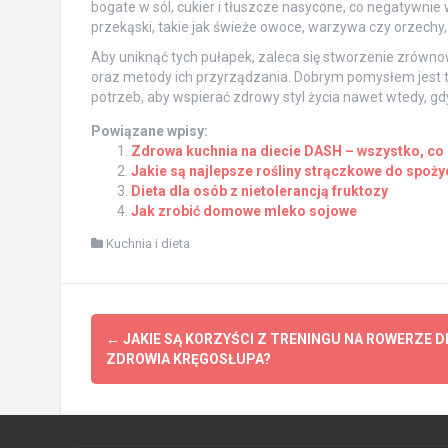
bogate w sól, cukier i tłuszcze nasycone, co negatywni
przekąski, takie jak świeże owoce, warzywa czy orzechy
Aby uniknąć tych pułapek, zaleca się stworzenie zrówn
oraz metody ich przyrządzania. Dobrym pomysłem jest t
potrzeb, aby wspierać zdrowy styl życia nawet wtedy, gdy
Powiązane wpisy:
Zdrowa kuchnia na diecie DASH – wszystko, co
Jakie są najlepsze rośliny strączkowe do spoży
Dieta dla osób z nietolerancją fruktozy
Jak zrobić domowe mleko sojowe
Kuchnia i dieta
Post
←
JAKIE SĄ KORZYŚCI Z TRENINGU NA ROWERZE D
navigation
ZDROWIA KRĘGOSŁUPA?