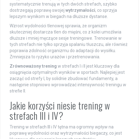
systematycznie trenują w tych dwóch strefach, szybko
dostrzegają poprawę swojej
wytrzymałości
, co sprzyja
lepszym wynikom w biegach na dłuższe dystanse.
Wzrost wydolności tlenowej sprawia, że organizm
skuteczniej dostarcza tlen do mięśni, co z kolei umożliwia
dłuższe i mniej męczące sesje treningowe. Trenowanie w
tych strefach nie tylko sprzyja spalaniu tłuszczu, ale również
poprawia zdolność organizmu do adaptacji do wysiłku.
Zmniejsza to ryzyko urazów i przetrenowania.
Zrównoważony trening
w strefach I i II jest kluczowy dla
osiągnięcia optymalnych wyników w sportach. Najlepiej jest
zacząć od strefy I, by solidnie zbudować fundamenty, a
następnie stopniowo wprowadzać intensywność treningu w
strefie II.
Jakie korzyści niesie trening w
strefach III i IV?
Trening w strefach III i IV tętna ma ogromny wpływ na
poprawę wydolności oraz wytrzymałości biegaczy, co jest