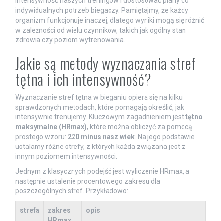
intensywność naszych treningów i dostosować plany do
indywidualnych potrzeb biegaczy. Pamiętajmy, że każdy
organizm funkcjonuje inaczej, dlatego wyniki mogą się różnić
w zależności od wielu czynników, takich jak ogólny stan
zdrowia czy poziom wytrenowania.
Jakie są metody wyznaczania stref
tętna i ich intensywność?
Wyznaczanie stref tętna w bieganiu opiera się na kilku
sprawdzonych metodach, które pomagają określić, jak
intensywnie trenujemy. Kluczowym zagadnieniem jest
tętno
maksymalne (HRmax)
, które można obliczyć za pomocą
prostego wzoru:
220 minus nasz wiek
. Na jego podstawie
ustalamy różne strefy, z których każda związana jest z
innym poziomem intensywności.
Jednym z klasycznych podejść jest wyliczenie HRmax, a
następnie ustalenie procentowego zakresu dla
poszczególnych stref. Przykładowo:
strefa
zakres
opis
HRmax