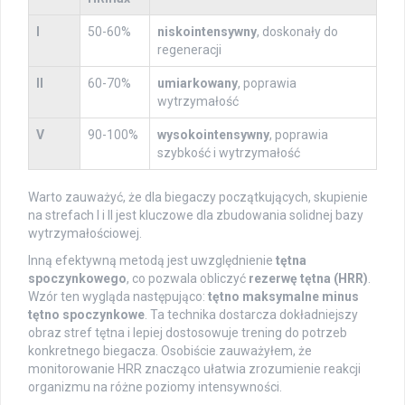
I
50-60%
niskointensywny
, doskonały do
regeneracji
II
60-70%
umiarkowany
, poprawia
wytrzymałość
V
90-100%
wysokointensywny
, poprawia
szybkość i wytrzymałość
Warto zauważyć, że dla biegaczy początkujących, skupienie
na strefach I i II jest kluczowe dla zbudowania solidnej bazy
wytrzymałościowej.
Inną efektywną metodą jest uwzględnienie
tętna
spoczynkowego
, co pozwala obliczyć
rezerwę tętna (HRR)
.
Wzór ten wygląda następująco:
tętno maksymalne minus
tętno spoczynkowe
. Ta technika dostarcza dokładniejszy
obraz stref tętna i lepiej dostosowuje trening do potrzeb
konkretnego biegacza. Osobiście zauważyłem, że
monitorowanie HRR znacząco ułatwia zrozumienie reakcji
organizmu na różne poziomy intensywności.