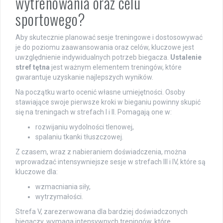
wytrenowania oraz celu
sportowego?
Aby skutecznie planować sesje treningowe i dostosowywać
je do poziomu zaawansowania oraz celów, kluczowe jest
uwzględnienie indywidualnych potrzeb biegacza.
Ustalenie
stref tętna
jest ważnym elementem treningów, które
gwarantuje uzyskanie najlepszych wyników.
Na początku warto ocenić własne umiejętności. Osoby
stawiające swoje pierwsze kroki w bieganiu powinny skupić
się na treningach w strefach I i II. Pomagają one w:
rozwijaniu wydolności tlenowej,
spalaniu tkanki tłuszczowej.
Z czasem, wraz z nabieraniem doświadczenia, można
wprowadzać intensywniejsze sesje w strefach III i IV, które są
kluczowe dla:
wzmacniania siły,
wytrzymałości.
Strefa V, zarezerwowana dla bardziej doświadczonych
biegaczy, wymaga intensywnych treningów, które