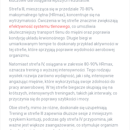
kluczowe dla osiągania lepszych rezultatów.
Strefa III, mieszcząca się w przedziale 70-80%
maksymalnego tętna (HRmax), koncentruje się na
wytrzymałości. Ćwiczenia w tej strefie znacznie zwiększają
efektywność systemu tlenowego
, co umożliwia
skuteczniejszy transport tlenu do mięśni oraz poprawia
kondycję układu krwionośnego. Długie biegi w
umiarkowanym tempie to doskonały przykład aktywności w
tej strefie, które sprzyjają poprawie wydolności aerobowej
organizmu.
Natomiast strefa IV, osiągana w zakresie 80-90% HRmax,
oznacza trening o wyższej intensywności. Tego rodzaju
wysiłek rozwija zarówno wydajność, jak i siłę, intensywnie
angażując mięśnie, które wykorzystują swoje zdolności do
pracy anaerobowej. W tej strefie biegacze skupiają się na
krótszych, intensywnych treningach, takich jak interwały, co
przyczynia się do poprawy szybkości i mocy.
Obie strefy, mimo że różne, doskonale się uzupełniają.
Trening w strefie III zapewnia dłuższe sesje z mniejszym
ryzykiem kontuzji, podczas gdy strefa IV przypomina, jak
ważne jest większe zaangażowanie, co stymuluje organizm