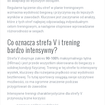
do adaptacji do wyższych obciążeń.
Regularne łączenie obu stref w planie treningowym
wzmacnia wydolność biegową i przyczynia się do lepszych
wyników w zawodach. Kluczowe jest zaczynanie od analizy,
które z tych stref najlepiej odpowiadają indywidualnym
celom treningowym, a następnie stopniowe wprowadzanie
różnorodności w sesjach.
Co oznacza strefa V i trening
bardzo intensywny?
Strefa V obejmuje zakres
90-100%
maksymalnego tętna
(HRmax) i jest przede wszystkim skierowana do biegaczy o
solidnej kondycji fizycznej. Trening w tej strefie to intensywny
wysiłek, kluczowy dla rozwijania prędkości oraz wydolności
beztlenowej. To tutaj sportowcy osiągają swoje szczytowe
możliwości, co ma ogromne znaczenie podczas
przygotowań do zawodów.
Intensywne treningi charakterystyczne dla strefy V
przynoszą liczne korzyści: