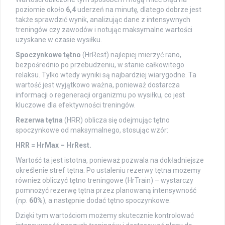
poziomie około
6,4
uderzeń na minutę, dlatego dobrze jest
także sprawdzić wynik, analizując dane z intensywnych
treningów czy zawodów i notując maksymalne wartości
uzyskane w czasie wysiłku.
Spoczynkowe tętno
(HrRest) najlepiej mierzyć rano,
bezpośrednio po przebudzeniu, w stanie całkowitego
relaksu. Tylko wtedy wyniki są najbardziej wiarygodne. Ta
wartość jest wyjątkowo ważna, ponieważ dostarcza
informacji o regeneracji organizmu po wysiłku, co jest
kluczowe dla efektywności treningów.
Rezerwa tętna
(HRR) oblicza się odejmując tętno
spoczynkowe od maksymalnego, stosując wzór:
HRR = HrMax – HrRest.
Wartość ta jest istotna, ponieważ pozwala na dokładniejsze
określenie stref tętna. Po ustaleniu rezerwy tętna możemy
również obliczyć tętno treningowe (HrTrain) – wystarczy
pomnożyć rezerwę tętna przez planowaną intensywność
(np.
60%
), a następnie dodać tętno spoczynkowe.
Dzięki tym wartościom możemy skutecznie kontrolować