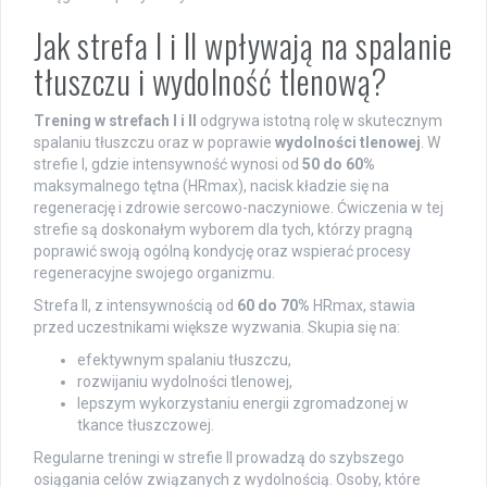
Jak strefa I i II wpływają na spalanie
tłuszczu i wydolność tlenową?
Trening w strefach I i II
odgrywa istotną rolę w skutecznym
spalaniu tłuszczu oraz w poprawie
wydolności tlenowej
. W
strefie I, gdzie intensywność wynosi od
50 do 60%
maksymalnego tętna (HRmax), nacisk kładzie się na
regenerację i zdrowie sercowo-naczyniowe. Ćwiczenia w tej
strefie są doskonałym wyborem dla tych, którzy pragną
poprawić swoją ogólną kondycję oraz wspierać procesy
regeneracyjne swojego organizmu.
Strefa II, z intensywnością od
60 do 70%
HRmax, stawia
przed uczestnikami większe wyzwania. Skupia się na:
efektywnym spalaniu tłuszczu,
rozwijaniu wydolności tlenowej,
lepszym wykorzystaniu energii zgromadzonej w
tkance tłuszczowej.
Regularne treningi w strefie II prowadzą do szybszego
osiągania celów związanych z wydolnością. Osoby, które