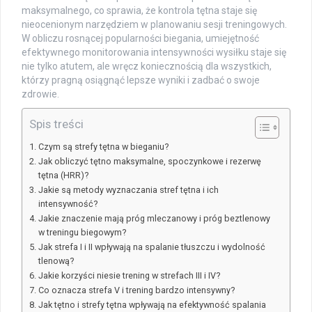
maksymalnego, co sprawia, że kontrola tętna staje się
nieocenionym narzędziem w planowaniu sesji treningowych.
W obliczu rosnącej popularności biegania, umiejętność
efektywnego monitorowania intensywności wysiłku staje się
nie tylko atutem, ale wręcz koniecznością dla wszystkich,
którzy pragną osiągnąć lepsze wyniki i zadbać o swoje
zdrowie.
Spis treści
Czym są strefy tętna w bieganiu?
Jak obliczyć tętno maksymalne, spoczynkowe i rezerwę
tętna (HRR)?
Jakie są metody wyznaczania stref tętna i ich
intensywność?
Jakie znaczenie mają próg mleczanowy i próg beztlenowy
w treningu biegowym?
Jak strefa I i II wpływają na spalanie tłuszczu i wydolność
tlenową?
Jakie korzyści niesie trening w strefach III i IV?
Co oznacza strefa V i trening bardzo intensywny?
Jak tętno i strefy tętna wpływają na efektywność spalania