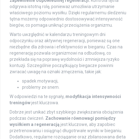
zapewnienie odpowiedniej regeneracji.
Kontrola tętna
odgrywa istotną rolę, ponieważ umożliwia utrzymanie
właściwego poziomu wysiłku. Dzięki regularnemu śledzeniu
tętna możemy odpowiednio dostosowywać intensywność
biegów, co pomaga uniknąć przeciążenia organizmu.
Warto uwzględnić w kalendarzu treningowym dni
odpoczynku oraz aktywnej regeneracji, ponieważ są one
niezbędne dla zdrowia i efektywności w bieganiu. Czas na
regenerację pozwala organizmowi na odbudowę, co
przekłada się na poprawę wydolności i zmniejsza ryzyko
kontuzji. Szczególnie początkujący biegacze powinni
zwracać uwagę na oznaki zmęczenia, takie jak:
spadek motywacji,
problemy ze snem.
W odpowiedzi na te sygnały,
modyfikacja intensywności
treningów
jest kluczowa.
Dobrze jest unikać zbyt szybkiego zwiększania obciążenia
podczas ćwiczeń.
Zachowanie równowagi pomiędzy
wysiłkiem a regeneracją
jest kluczowe, aby zapobiec
przetrenowaniu i osiągnąć długotrwałe wyniki w bieganiu.
Dodatkowo, regularne rozciąganie oraz zbilansowana dieta