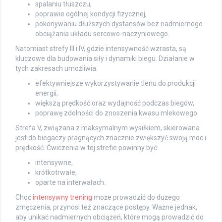
spalaniu tłuszczu,
poprawie ogólnej kondycji fizycznej,
pokonywaniu dłuższych dystansów bez nadmiernego
obciążania układu sercowo-naczyniowego.
Natomiast strefy III i IV, gdzie intensywność wzrasta, są
kluczowe dla budowania siły i dynamiki biegu. Działanie w
tych zakresach umożliwia:
efektywniejsze wykorzystywanie tlenu do produkcji
energii,
większą prędkość oraz wydajność podczas biegów,
poprawę zdolności do znoszenia kwasu mlekowego.
Strefa V, związana z maksymalnym wysiłkiem, skierowana
jest do biegaczy pragnących znacznie zwiększyć swoją moc i
prędkość. Ćwiczenia w tej strefie powinny być:
intensywne,
krótkotrwałe,
oparte na interwałach.
Choć
intensywny trening
może prowadzić do dużego
zmęczenia, przynosi też znaczące postępy. Ważne jednak,
aby unikać nadmiernych obciążeń, które mogą prowadzić do