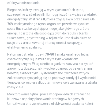
efektywność spalania.
Biegacze, którzy trenują w wyższych strefach tętna,
szczególnie w strefach II i III, mogą liczyć na wyższy wydatek
energetyczny. W
strefie II
, mieszczącej się w przedziale
60-
70%
maksymalnego tętna, organizm przede wszystkim
spala tłuszcz, korzystając z niego jako głównego źródła
energii. To istotne dla osób dążących do redukcji tkanki
tłuszczowej, gdyż trening w tej strefie umożliwia dłuższe
sesje przy umiarkowanej intensywności, co sprzyja
efektywnemu spalaniu.
Natomiast
strefa III
, czyli
70-80%
maksymalnego tętna,
charakteryzuje się jeszcze wyższym wydatkiem
energetycznym. W tej strefie organizm zaczyna korzystać
zarówno z tłuszczu, jak i węglowodanów, co czyni trening
bardziej skutecznym. Systematyczne ćwiczenia w tych
zakresach przyczyniają się do poprawy kondycji i wydolności
tlenowej, co wspiera długoterminowe cele związane z utratą
masy ciała.
Monitorowanie tętna i praca w odpowiednich strefach to
kluczowe aspekty planowania treningów biegowych.
Umożliwiają one zwiększenie efektywności spalania kalorii