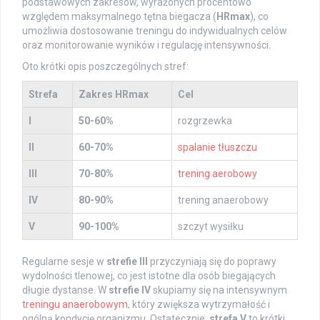
podstawowych zakresów, wyrażonych procentowo
względem maksymalnego tętna biegacza (
HRmax
), co
umożliwia dostosowanie treningu do indywidualnych celów
oraz monitorowanie wyników i regulację intensywności.
Oto krótki opis poszczególnych stref:
Strefa
Zakres HRmax
Cel
I
50-60%
rozgrzewka
II
60-70%
spalanie tłuszczu
III
70-80%
trening aerobowy
IV
80-90%
trening anaerobowy
V
90-100%
szczyt wysiłku
Regularne sesje w
strefie III
przyczyniają się do poprawy
wydolności tlenowej, co jest istotne dla osób biegających
długie dystanse. W
strefie IV
skupiamy się na intensywnym
treningu anaerobowym
, który zwiększa wytrzymałość i
ogólną kondycję organizmu. Ostatecznie,
strefa V
to krótki,