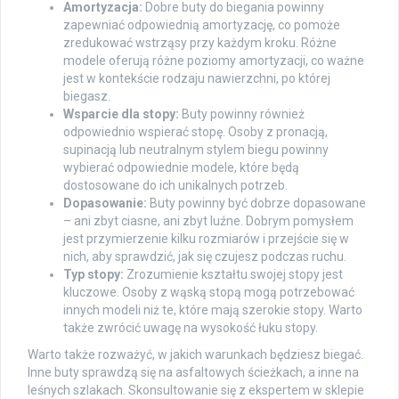
Amortyzacja:
Dobre buty do biegania powinny
zapewniać odpowiednią amortyzację, co pomoże
zredukować wstrząsy przy każdym kroku. Różne
modele oferują różne poziomy amortyzacji, co ważne
jest w kontekście rodzaju nawierzchni, po której
biegasz.
Wsparcie dla stopy:
Buty powinny również
odpowiednio wspierać stopę. Osoby z pronacją,
supinacją lub neutralnym stylem biegu powinny
wybierać odpowiednie modele, które będą
dostosowane do ich unikalnych potrzeb.
Dopasowanie:
Buty powinny być dobrze dopasowane
– ani zbyt ciasne, ani zbyt luźne. Dobrym pomysłem
jest przymierzenie kilku rozmiarów i przejście się w
nich, aby sprawdzić, jak się czujesz podczas ruchu.
Typ stopy:
Zrozumienie kształtu swojej stopy jest
kluczowe. Osoby z wąską stopą mogą potrzebować
innych modeli niż te, które mają szerokie stopy. Warto
także zwrócić uwagę na wysokość łuku stopy.
Warto także rozważyć, w jakich warunkach będziesz biegać.
Inne buty sprawdzą się na asfaltowych ścieżkach, a inne na
leśnych szlakach. Skonsultowanie się z ekspertem w sklepie