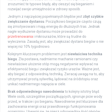
zrozumieć te typowe błędy, aby cieszyć się bieganiem i
rozwijać swoje umiejętności w zdrowy sposób.
Jednym z najczęściej popełnianych błędów jest
zbyt szybkie
zwiększanie dystansu
. Początkowo biegacze często czują
się zmotywowani i mają energię do dłuższych tras. Jednak
nagłe wydłużenie dystansu może prowadzić do
przetrenowania
i mikrourazów, które są trudne do
wyleczenia. Zasadą jest, aby zwiększać dystans biegów o nie
więcej niż 10% tygodniowo.
Kolejnym kluczowym problemem jest
niewłaściwa technika
biegu
. Zła postawa, nadmierne machanie ramionami czy
niewłaściwe ułożenie stóp mogą negatywnie wpływać na
efektywność biegu i zwiększać ryzyko urazów. Ważne jest,
aby biegać z odpowiednią techniką. Zwracaj uwagę na to, aby
utrzymywać prostą sylwetkę, lądować na śródstopiu oraz
unikać nadmiernego napięcia w ciele.
Brak odpowiedniego nawodnienia
to kolejny istotny błąd.
Wiele osób, szczególnie początkujących, ignoruje picie wody
przed, w trakcie i po bieganiu. Nawodnienie jest kluczowe dla
zachowania energii oraz prawidłowego funkcjonowania
organizmu. Upewnij się, że pijesz odpowiednią ilość płynów,