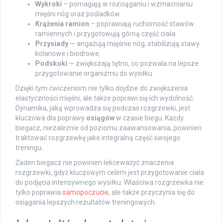
Wykroki
– pomagają w rozciąganiu i wzmacnianiu
mięśni nóg oraz pośladków.
Krążenia ramion
– poprawiają ruchomość stawów
ramiennych i przygotowują górną część ciała.
Przysiady
— angażują mięśnie nóg, stabilizują stawy
kolanowe i biodrowe.
Podskoki
— zwiększają tętno, co pozwala na lepsze
przygotowanie organizmu do wysiłku.
Dzięki tym ćwiczeniom nie tylko dojdzie do zwiększenia
elastyczności mięśni, ale także poprawi się ich wydolność.
Dynamika, jaką wprowadza się podczas rozgrzewki, jest
kluczowa dla poprawy
osiągów
w czasie biegu. Każdy
biegacz, niezależnie od poziomu zaawansowania, powinien
traktować rozgrzewkę jako integralną część swojego
treningu.
Żaden biegacz nie powinien lekceważyć znaczenia
rozgrzewki, gdyż kluczowym celem jest przygotowanie ciała
do podjęcia intensywnego wysiłku. Właściwa rozgrzewka nie
tylko poprawia
samopoczucie
, ale także przyczynia się do
osiągania lepszych rezultatów treningowych.