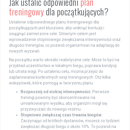
Jak ustalić odpowiedni
plan
treningowy
dla początkujących?
Ustalenie odpowiedniego planu treningowego dla
początkujących jest kluczowe, aby uniknąć kontuzji i
osiągnąć zamierzone cele. Głównym celem jest
wprowadzenie stopniowego zwiększania intensywności oraz
długości treningów, co pozwoli organizmowi na adaptację do
nowych wyzwań.
Na początku warto określić realistyczne cele. Może to być na
przykład uczestnictwo w lokalnym biegu, poprawa kondycji
lub utrata wagi. Po ustaleniu celu, można przejść do
zaplanowania konkretnych sesji treningowych. Oto kilka
wskazówek, które pomogą w tworzeniu planu:
Rozpocznij od niskiej intensywności:
Pierwsze
treningi powinny być skoncentrowane na
umiarkowanym wysiłku, aby organizm mógł się
przyzwyczaić do nowego reżimu.
Stopniowo zwiększaj czas trwania biegów:
Zaczynając od krótkich dystansów, możesz co tydzień
zwiększać długość biegu o około 10%. To pozwoli na