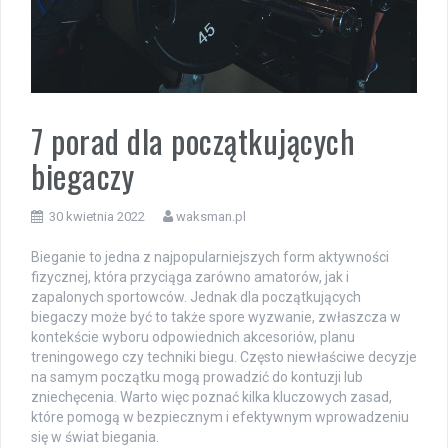
7 porad dla początkujących
biegaczy
30 kwietnia 2022
waksman.pl
Bieganie to jedna z najpopularniejszych form aktywności
fizycznej, która przyciąga zarówno amatorów, jak i
zapalonych sportowców. Jednak dla początkujących
biegaczy może być to także spore wyzwanie, zwłaszcza w
kontekście wyboru odpowiednich akcesoriów, planu
treningowego czy techniki biegu. Często niewłaściwe decyzje
na samym początku mogą prowadzić do kontuzji lub
zniechęcenia. Warto więc poznać kilka kluczowych zasad,
które pomogą w bezpiecznym i efektywnym wprowadzeniu
się w świat biegania.