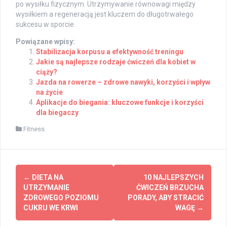
po wysiłku fizycznym. Utrzymywanie równowagi między
wysiłkiem a regeneracją jest kluczem do długotrwałego
sukcesu w sporcie.
Powiązane wpisy:
Stabilizacja korpusu a efektywność treningu
Jakie są najlepsze rodzaje ćwiczeń dla kobiet w
ciąży?
Jazda na rowerze – zdrowe nawyki, korzyści i wpływ
na życie
Aplikacje do biegania: kluczowe funkcje i korzyści
dla biegaczy
Fitness
Post
←
DIETA NA
10 NAJLEPSZYCH
navigation
UTRZYMANIE
ĆWICZEŃ BRZUCHA
ZDROWEGO POZIOMU
PORADY, ABY STRACIĆ
CUKRU WE KRWI
WAGĘ
→