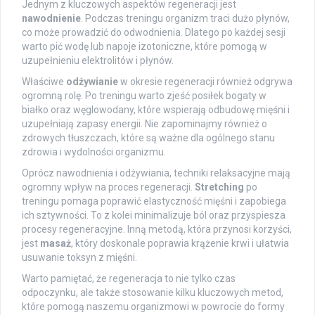
Jednym z kluczowych aspektów regeneracji jest
nawodnienie
. Podczas treningu organizm traci dużo płynów,
co może prowadzić do odwodnienia. Dlatego po każdej sesji
warto pić wodę lub napoje izotoniczne, które pomogą w
uzupełnieniu elektrolitów i płynów.
Właściwe
odżywianie
w okresie regeneracji również odgrywa
ogromną rolę. Po treningu warto zjeść posiłek bogaty w
białko oraz węglowodany, które wspierają odbudowę mięśni i
uzupełniają zapasy energii. Nie zapominajmy również o
zdrowych tłuszczach, które są ważne dla ogólnego stanu
zdrowia i wydolności organizmu.
Oprócz nawodnienia i odżywiania, techniki relaksacyjne mają
ogromny wpływ na proces regeneracji.
Stretching
po
treningu pomaga poprawić elastyczność mięśni i zapobiega
ich sztywności. To z kolei minimalizuje ból oraz przyspiesza
procesy regeneracyjne. Inną metodą, która przynosi korzyści,
jest
masaż
, który doskonale poprawia krążenie krwi i ułatwia
usuwanie toksyn z mięśni.
Warto pamiętać, że regeneracja to nie tylko czas
odpoczynku, ale także stosowanie kilku kluczowych metod,
które pomogą naszemu organizmowi w powrocie do formy