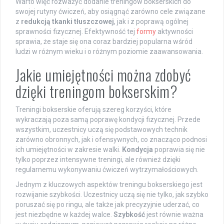
Warto więc rozważyć dodanie treningów bokserskich do
swojej rutyny ćwiczeń, aby osiągnąć zarówno cele związane
z
redukcją tkanki tłuszczowej
, jak i z poprawą ogólnej
sprawności fizycznej. Efektywność tej
formy
aktywności
sprawia, że staje się ona coraz bardziej popularna wśród
ludzi w różnym wieku i o różnym poziomie zaawansowania.
Jakie umiejętności można zdobyć
dzięki treningom bokserskim?
Treningi bokserskie oferują szereg korzyści, które
wykraczają poza samą poprawę kondycji fizycznej. Przede
wszystkim, uczestnicy uczą się podstawowych technik
zarówno obronnych, jak i ofensywnych, co znacząco podnosi
ich umiejętności w zakresie walki.
Kondycja
poprawia się nie
tylko poprzez intensywne treningi, ale również dzięki
regularnemu wykonywaniu ćwiczeń wytrzymałościowych.
Jednym z kluczowych aspektów treningu bokserskiego jest
rozwijanie szybkości. Uczestnicy uczą się nie tylko, jak szybko
poruszać się po ringu, ale także jak precyzyjnie uderzać, co
jest niezbędne w każdej walce.
Szybkość
jest równie ważna