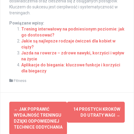
doświadczenia oraz cieszenia się z osiąganych postępów.
Kluczem do sukcesu jest cierpliwość i systematyczność w
treningach.
Powiązane wpisy:
Trening interwałowy na podniesionym poziomie: jak
go dostosować?
Jakie są najlepsze rodzaje ćwiczeń dla kobiet w
ciąży?
Jazda na rowerze – zdrowe nawyki, korzyści i wpływ
na życie
Aplikacje do biegania: kluczowe funkcje i korzyści
dla biegaczy
Fitness
Post
←
JAK POPRAWIĆ
14 PROSTYCH KROKÓW
navigation
WYDAJNOŚĆ TRENINGU
DO UTRATY WAGI
→
DZIĘKI ODPOWIEDNIEJ
TECHNICE ODDYCHANIA