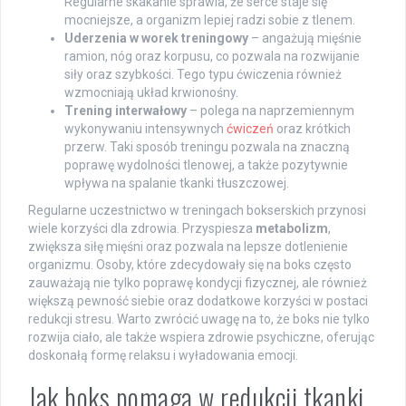
Regularne skakanie sprawia, że serce staje się
mocniejsze, a organizm lepiej radzi sobie z tlenem.
Uderzenia w worek treningowy
– angażują mięśnie
ramion, nóg oraz korpusu, co pozwala na rozwijanie
siły oraz szybkości. Tego typu ćwiczenia również
wzmocniają układ krwionośny.
Trening interwałowy
– polega na naprzemiennym
wykonywaniu intensywnych
ćwiczeń
oraz krótkich
przerw. Taki sposób treningu pozwala na znaczną
poprawę wydolności tlenowej, a także pozytywnie
wpływa na spalanie tkanki tłuszczowej.
Regularne uczestnictwo w treningach bokserskich przynosi
wiele korzyści dla zdrowia. Przyspiesza
metabolizm
,
zwiększa siłę mięśni oraz pozwala na lepsze dotlenienie
organizmu. Osoby, które zdecydowały się na boks często
zauważają nie tylko poprawę kondycji fizycznej, ale również
większą pewność siebie oraz dodatkowe korzyści w postaci
redukcji stresu. Warto zwrócić uwagę na to, że boks nie tylko
rozwija ciało, ale także wspiera zdrowie psychiczne, oferując
doskonałą formę relaksu i wyładowania emocji.
Jak boks pomaga w redukcji tkanki