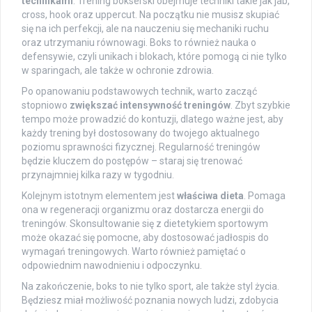
technikami
. Trening bokserski obejmuje techniki takie jak jab,
cross, hook oraz uppercut. Na początku nie musisz skupiać
się na ich perfekcji, ale na nauczeniu się mechaniki ruchu
oraz utrzymaniu równowagi. Boks to również nauka o
defensywie, czyli unikach i blokach, które pomogą ci nie tylko
w sparingach, ale także w ochronie zdrowia.
Po opanowaniu podstawowych technik, warto zacząć
stopniowo
zwiększać intensywność treningów
. Zbyt szybkie
tempo może prowadzić do kontuzji, dlatego ważne jest, aby
każdy trening był dostosowany do twojego aktualnego
poziomu sprawności fizycznej. Regularność treningów
będzie kluczem do postępów – staraj się trenować
przynajmniej kilka razy w tygodniu.
Kolejnym istotnym elementem jest
właściwa dieta
. Pomaga
ona w regeneracji organizmu oraz dostarcza energii do
treningów. Skonsultowanie się z dietetykiem sportowym
może okazać się pomocne, aby dostosować jadłospis do
wymagań treningowych. Warto również pamiętać o
odpowiednim nawodnieniu i odpoczynku.
Na zakończenie, boks to nie tylko sport, ale także styl życia.
Będziesz miał możliwość poznania nowych ludzi, zdobycia