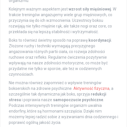
organizmu.
Kolejnym ważnym aspektem jest
wzrost siły mięśniowej
. W
trakcie treningów angażujemy wiele grup mięśniowych, co
przyczynia się do ich wzmocnienia. Uczestnicy boksu
rozwijają nie tylko mięśnie rąk, ale także nogi oraz core, co
przekłada się na lepszą stabilność i wytrzymałość.
Boks to również świetny sposób na poprawę
koordynacji
.
Złożone ruchy i techniki wymagają precyzyjnego
angażowania różnych partii ciała, co rozwija zdolności
ruchowe oraz refleks. Regularne ćwiczenia pozytywnie
wpływają na nasze zdolności motoryczne, co może być
przydatne nie tylko w sporcie, ale też w codziennych
czynnościach.
Nie można również zapomnieć o wpływie treningów
bokserskich na zdrowie psychiczne.
Aktywność fizyczna
, a
szczególnie tak dynamiczna jak boks, sprzyja
redukcji
stresu
i poprawia nasze
samopoczucie psychiczne
.
Podczas intensywnych treningów organizm uwalnia
endorfiny, które są hormonami szczęścia. Dzięki nim
możemy lepiej radzić sobie z wyzwaniami dnia codziennego i
poprawić ogólną jakość życia.