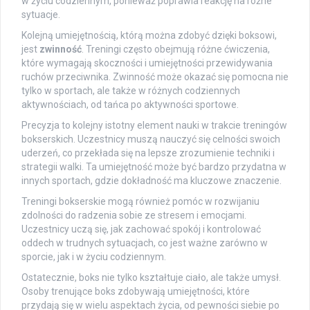
w życiu codziennym, ponieważ poprawia reakcję na różne
sytuacje.
Kolejną umiejętnością, którą można zdobyć dzięki boksowi,
jest
zwinność
. Treningi często obejmują różne ćwiczenia,
które wymagają skoczności i umiejętności przewidywania
ruchów przeciwnika. Zwinność może okazać się pomocna nie
tylko w sportach, ale także w różnych codziennych
aktywnościach, od tańca po aktywności sportowe.
Precyzja to kolejny istotny element nauki w trakcie treningów
bokserskich. Uczestnicy muszą nauczyć się celności swoich
uderzeń, co przekłada się na lepsze zrozumienie techniki i
strategii walki. Ta umiejętność może być bardzo przydatna w
innych sportach, gdzie dokładność ma kluczowe znaczenie.
Treningi bokserskie mogą również pomóc w rozwijaniu
zdolności do radzenia sobie ze stresem i emocjami.
Uczestnicy uczą się, jak zachować spokój i kontrolować
oddech w trudnych sytuacjach, co jest ważne zarówno w
sporcie, jak i w życiu codziennym.
Ostatecznie, boks nie tylko kształtuje ciało, ale także umysł.
Osoby trenujące boks zdobywają umiejętności, które
przydają się w wielu aspektach życia, od pewności siebie po