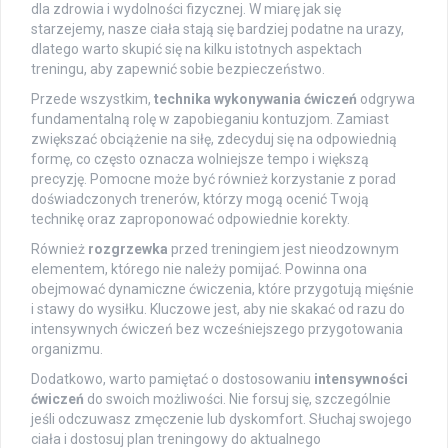
dla zdrowia i wydolności fizycznej. W miarę jak się
starzejemy, nasze ciała stają się bardziej podatne na urazy,
dlatego warto skupić się na kilku istotnych aspektach
treningu, aby zapewnić sobie bezpieczeństwo.
Przede wszystkim,
technika wykonywania ćwiczeń
odgrywa
fundamentalną rolę w zapobieganiu kontuzjom. Zamiast
zwiększać obciążenie na siłę, zdecyduj się na odpowiednią
formę, co często oznacza wolniejsze tempo i większą
precyzję. Pomocne może być również korzystanie z porad
doświadczonych trenerów, którzy mogą ocenić Twoją
technikę oraz zaproponować odpowiednie korekty.
Również
rozgrzewka
przed treningiem jest nieodzownym
elementem, którego nie należy pomijać. Powinna ona
obejmować dynamiczne ćwiczenia, które przygotują mięśnie
i stawy do wysiłku. Kluczowe jest, aby nie skakać od razu do
intensywnych ćwiczeń bez wcześniejszego przygotowania
organizmu.
Dodatkowo, warto pamiętać o dostosowaniu
intensywności
ćwiczeń
do swoich możliwości. Nie forsuj się, szczególnie
jeśli odczuwasz zmęczenie lub dyskomfort. Słuchaj swojego
ciała i dostosuj plan treningowy do aktualnego