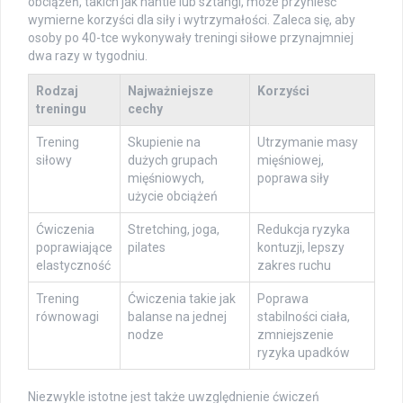
obciążeń, takich jak hantle lub sztangi, może przynieść
wymierne korzyści dla siły i wytrzymałości. Zaleca się, aby
osoby po 40-tce wykonywały treningi siłowe przynajmniej
dwa razy w tygodniu.
Rodzaj
Najważniejsze
Korzyści
treningu
cechy
Trening
Skupienie na
Utrzymanie masy
siłowy
dużych grupach
mięśniowej,
mięśniowych,
poprawa siły
użycie obciążeń
Ćwiczenia
Stretching, joga,
Redukcja ryzyka
poprawiające
pilates
kontuzji, lepszy
elastyczność
zakres ruchu
Trening
Ćwiczenia takie jak
Poprawa
równowagi
balanse na jednej
stabilności ciała,
nodze
zmniejszenie
ryzyka upadków
Niezwykle istotne jest także uwzględnienie ćwiczeń