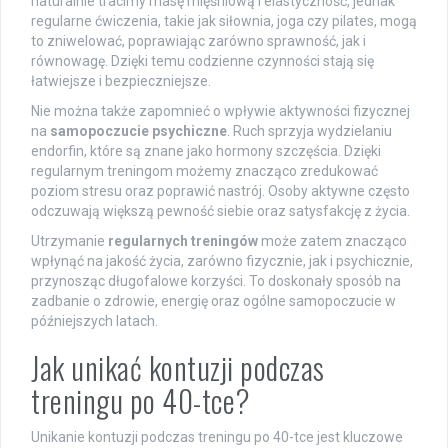
naturalnie tracimy masę mięśniową i elastyczność, jednak
regularne ćwiczenia, takie jak siłownia, joga czy pilates, mogą
to zniwelować, poprawiając zarówno sprawność, jak i
równowagę. Dzięki temu codzienne czynności stają się
łatwiejsze i bezpieczniejsze.
Nie można także zapomnieć o wpływie aktywności fizycznej
na
samopoczucie psychiczne
. Ruch sprzyja wydzielaniu
endorfin, które są znane jako hormony szczęścia. Dzięki
regularnym treningom możemy znacząco zredukować
poziom stresu oraz poprawić nastrój. Osoby aktywne często
odczuwają większą pewność siebie oraz satysfakcję z życia.
Utrzymanie
regularnych treningów
może zatem znacząco
wpłynąć na jakość życia, zarówno fizycznie, jak i psychicznie,
przynosząc długofalowe korzyści. To doskonały sposób na
zadbanie o zdrowie, energię oraz ogólne samopoczucie w
późniejszych latach.
Jak unikać kontuzji podczas
treningu po 40-tce?
Unikanie kontuzji podczas treningu po 40-tce jest kluczowe