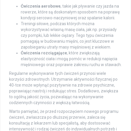
Ćwiczenia aerobowe
, takie jak pływanie czy jazda na
rowerze, które są doskonałym sposobem na poprawę
kondycji sercowo-naczyniowej oraz spalanie kalorii.
Treningi siłowe, podczas których można
wykorzystywać własną masę ciała, jak np. przysiady
czy pompki, lub lekkie ciężary. Tego typu ćwiczenia
pomagają w budowaniu mięśni, co jest kluczowe w
zapobieganiu utraty masy mięśniowej z wiekiem.
Ćwiczenia rozciągające
, które zwiększają
elastyczność ciała i mogą pomóc w redukcji napięcia
mięśniowego oraz poprawie zakresu ruchu w stawach.
Regularne wykonywanie tych ćwiczeń przynosi wiele
korzyści zdrowotnych. Utrzymanie aktywności fizycznej po
40-tce może wpłynąć pozytywnie na zdrowie psychiczne,
poprawiając nastrój i redukując stres. Dodatkowo, zwiększa
to ogólną jakość życia, pozwalając na wykonywanie
codziennych czynności z większą łatwością.
Warto pamiętać, że przed rozpoczęciem nowego programu
ćwiczeń, zwłaszcza po dłuższej przerwie, zaleca się
konsultację z lekarzem lub specjalistą, aby dostosować
intensywność i rodzaj ćwiczeń do indywidualnych potrzeb i