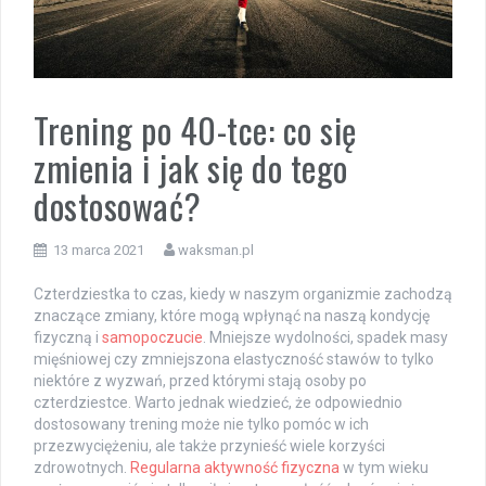
Trening po 40-tce: co się
zmienia i jak się do tego
dostosować?
13 marca 2021
waksman.pl
Czterdziestka to czas, kiedy w naszym organizmie zachodzą
znaczące zmiany, które mogą wpłynąć na naszą kondycję
fizyczną i
samopoczucie
. Mniejsze wydolności, spadek masy
mięśniowej czy zmniejszona elastyczność stawów to tylko
niektóre z wyzwań, przed którymi stają osoby po
czterdziestce. Warto jednak wiedzieć, że odpowiednio
dostosowany trening może nie tylko pomóc w ich
przezwyciężeniu, ale także przynieść wiele korzyści
zdrowotnych.
Regularna aktywność fizyczna
w tym wieku