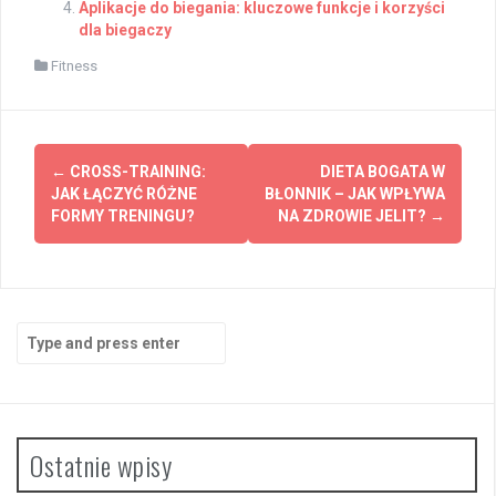
Aplikacje do biegania: kluczowe funkcje i korzyści
dla biegaczy
Fitness
Post
←
CROSS-TRAINING:
DIETA BOGATA W
navigation
JAK ŁĄCZYĆ RÓŻNE
BŁONNIK – JAK WPŁYWA
FORMY TRENINGU?
NA ZDROWIE JELIT?
→
Search
for:
Ostatnie wpisy