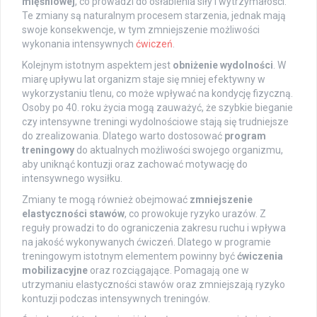
mięśniowej
, co prowadzi do osłabienia siły i wytrzymałości.
Te zmiany są naturalnym procesem starzenia, jednak mają
swoje konsekwencje, w tym zmniejszenie możliwości
wykonania intensywnych
ćwiczeń
.
Kolejnym istotnym aspektem jest
obniżenie wydolności
. W
miarę upływu lat organizm staje się mniej efektywny w
wykorzystaniu tlenu, co może wpływać na kondycję fizyczną.
Osoby po 40. roku życia mogą zauważyć, że szybkie bieganie
czy intensywne treningi wydolnościowe stają się trudniejsze
do zrealizowania. Dlatego warto dostosować
program
treningowy
do aktualnych możliwości swojego organizmu,
aby uniknąć kontuzji oraz zachować motywację do
intensywnego wysiłku.
Zmiany te mogą również obejmować
zmniejszenie
elastyczności stawów
, co prowokuje ryzyko urazów. Z
reguły prowadzi to do ograniczenia zakresu ruchu i wpływa
na jakość wykonywanych ćwiczeń. Dlatego w programie
treningowym istotnym elementem powinny być
ćwiczenia
mobilizacyjne
oraz rozciągające. Pomagają one w
utrzymaniu elastyczności stawów oraz zmniejszają ryzyko
kontuzji podczas intensywnych treningów.