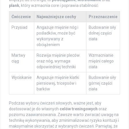
plank
, który wzmacnia core i poprawia stabilność.
Ćwiczenie
Najważniejsze cechy
Przeznaczenie
Przysiad
Angażuje mięśnie nóg i
Budowanie siły
pośladków, może być
dolnej części
wykonywany z
ciała
obciążeniem
Martwy
Rozwija mięśnie pleców
Wzmacnianie
ciąg
oraz nóg, wymaga
mięśni całego
odpowiedniej techniki
ciała
Wyciskanie
Angażuje mięśnie klatki
Budowanie siły
piersiowej, tricepsów i
górnej części
barków
ciała
Podczas wyboru ćwiczeń siłowych, ważne jest, aby
dostosować je do własnych
celów treningowych
oraz
poziomu zaawansowania. Zawsze warto zwracać uwagę na
technikę wykonywania, aby zminimalizować ryzyko kontuzji i
maksymalnie skorzystać z wybranych ćwiczeń. Pamiętaj, że