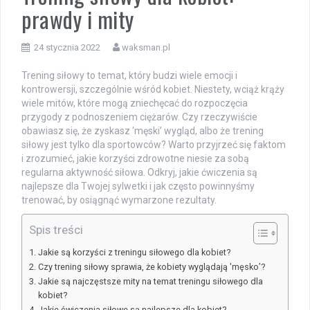
prawdy i mity
24 stycznia 2022
waksman.pl
Trening siłowy to temat, który budzi wiele emocji i
kontrowersji, szczególnie wśród kobiet. Niestety, wciąż krąży
wiele mitów, które mogą zniechęcać do rozpoczęcia
przygody z podnoszeniem ciężarów. Czy rzeczywiście
obawiasz się, że zyskasz 'męski’ wygląd, albo że trening
siłowy jest tylko dla sportowców? Warto przyjrzeć się faktom
i zrozumieć, jakie korzyści zdrowotne niesie za sobą
regularna aktywność siłowa. Odkryj, jakie ćwiczenia są
najlepsze dla Twojej sylwetki i jak często powinnyśmy
trenować, by osiągnąć wymarzone rezultaty.
Spis treści
Jakie są korzyści z treningu siłowego dla kobiet?
Czy trening siłowy sprawia, że kobiety wyglądają 'męsko’?
Jakie są najczęstsze mity na temat treningu siłowego dla
kobiet?
Jakie ćwiczenia siłowe są najlepsze dla kobiet?