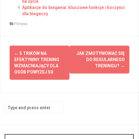
na życie
Aplikacje do biegania: kluczowe funkcje i korzyści
dla biegaczy
Fitness
Post
←
5 TRIKÓW NA
JAK ZMOTYWOWAĆ SIĘ
navigation
EFEKTYWNY TRENING
DO REGULARNEGO
WZMACNIAJĄCY DLA
TRENINGU?
→
OSÓB POWYŻEJ 50
Search
for: