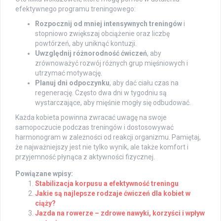
efektywnego programu treningowego:
Rozpocznij od mniej intensywnych treningów
i
stopniowo zwiększaj obciążenie oraz liczbę
powtórzeń, aby uniknąć kontuzji.
Uwzględnij różnorodność ćwiczeń
, aby
zrównoważyć rozwój różnych grup mięśniowych i
utrzymać motywację.
Planuj dni odpoczynku
, aby dać ciału czas na
regenerację. Często dwa dni w tygodniu są
wystarczające, aby mięśnie mogły się odbudować.
Każda kobieta powinna zwracać uwagę na swoje
samopoczucie podczas treningów i dostosowywać
harmonogram w zależności od reakcji organizmu. Pamiętaj,
że najważniejszy jest nie tylko wynik, ale także komfort i
przyjemność płynąca z aktywności fizycznej.
Powiązane wpisy:
Stabilizacja korpusu a efektywność treningu
Jakie są najlepsze rodzaje ćwiczeń dla kobiet w
ciąży?
Jazda na rowerze – zdrowe nawyki, korzyści i wpływ