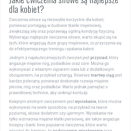
dla kobiet?
Ćwiczenia siłowe są niezwykle korzystne dla kobiet,
ponieważ pomagają w budowie tkanki mięśniowej,
zwiększają siłę oraz poprawiają ogólną kondycję fizyczną.
Wybierając najlepsze ćwiczenia siłowe, warto skupić się na
tych, które angażują duże grupy mięśniowe, co przyczynia się
do efektywniejszego treningu i spalania kalorii.
Jednym z najskuteczniejszych ćwiczeń jest
przysiad
, który
angażuje mięśnie nóg, pośladków oraz core. Można go
wykonywać z własnym ciężarem ciała lub z dodatkowym
obciążeniem, na przykład sztangą. Również
martwy ciąg
jest
bardzo polecany, ponieważ doskonale rozwija mięśnie
pleców, nóg oraz pośladków. Warto jednak pamiętać o
prawidłowej technice, aby uniknąć kontuzji.
Kolejnym istotnym ćwiczeniem jest
wyciskanie
, które można
wykonywać na wiele sposobów, na przykład na ławce
poziomej, skosie dodatnim czy ujemnym. Wyciskanie nie
tylko wzmacnia mięśnie klatki piersiowej, ale także angażuje
tricepsy i barki. Inne popularne ćwiczenia, które warto
włączyć do treningu, to
podciąganie
,
wiosłowanie
oraz