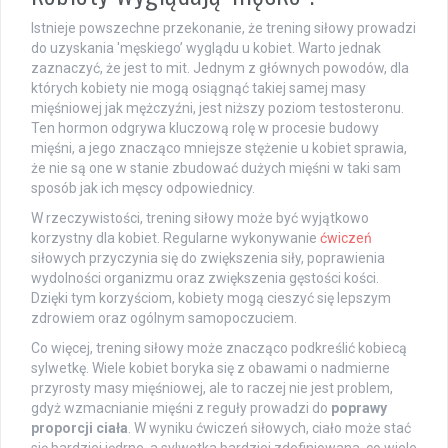
Istnieje powszechne przekonanie, że trening siłowy prowadzi
do uzyskania 'męskiego’ wyglądu u kobiet. Warto jednak
zaznaczyć, że jest to mit. Jednym z głównych powodów, dla
których kobiety nie mogą osiągnąć takiej samej masy
mięśniowej jak mężczyźni, jest niższy poziom testosteronu.
Ten hormon odgrywa kluczową rolę w procesie budowy
mięśni, a jego znacząco mniejsze stężenie u kobiet sprawia,
że nie są one w stanie zbudować dużych mięśni w taki sam
sposób jak ich męscy odpowiednicy.
W rzeczywistości, trening siłowy może być wyjątkowo
korzystny dla kobiet. Regularne wykonywanie
ćwiczeń
siłowych przyczynia się do zwiększenia siły, poprawienia
wydolności organizmu oraz zwiększenia gęstości kości.
Dzięki tym korzyściom, kobiety mogą cieszyć się lepszym
zdrowiem oraz ogólnym samopoczuciem.
Co więcej, trening siłowy może znacząco podkreślić kobiecą
sylwetkę. Wiele kobiet boryka się z obawami o nadmierne
przyrosty masy mięśniowej, ale to raczej nie jest problem,
gdyż wzmacnianie mięśni z reguły prowadzi do
poprawy
proporcji ciała
. W wyniku ćwiczeń siłowych, ciało może stać
się bardziej jędrne, a sylwetka bardziej zdefiniowana, co wiele