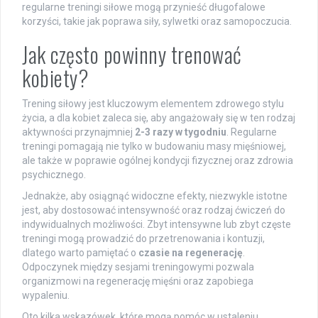
regularne treningi siłowe mogą przynieść długofalowe
korzyści, takie jak poprawa siły, sylwetki oraz samopoczucia.
Jak często powinny trenować
kobiety?
Trening siłowy jest kluczowym elementem zdrowego stylu
życia, a dla kobiet zaleca się, aby angażowały się w ten rodzaj
aktywności przynajmniej
2-3 razy w tygodniu
. Regularne
treningi pomagają nie tylko w budowaniu masy mięśniowej,
ale także w poprawie ogólnej kondycji fizycznej oraz zdrowia
psychicznego.
Jednakże, aby osiągnąć widoczne efekty, niezwykle istotne
jest, aby dostosować intensywność oraz rodzaj ćwiczeń do
indywidualnych możliwości. Zbyt intensywne lub zbyt częste
treningi mogą prowadzić do przetrenowania i kontuzji,
dlatego warto pamiętać o
czasie na regenerację
.
Odpoczynek między sesjami treningowymi pozwala
organizmowi na regenerację mięśni oraz zapobiega
wypaleniu.
Oto kilka wskazówek, które mogą pomóc w ustaleniu