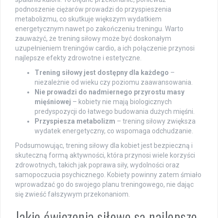
podnoszenie ciężarów prowadzi do przyspieszenia
metabolizmu, co skutkuje większym wydatkiem
energetycznym nawet po zakończeniu treningu. Warto
zauważyć, że trening siłowy może być doskonałym
uzupełnieniem treningów cardio, a ich połączenie przynosi
najlepsze efekty zdrowotne i estetyczne.
Trening siłowy jest dostępny dla każdego
–
niezależnie od wieku czy poziomu zaawansowania.
Nie prowadzi do nadmiernego przyrostu masy
mięśniowej
– kobiety nie mają biologicznych
predyspozycji do łatwego budowania dużych mięśni.
Przyspiesza metabolizm
– trening siłowy zwiększa
wydatek energetyczny, co wspomaga odchudzanie.
Podsumowując, trening siłowy dla kobiet jest bezpieczną i
skuteczną formą aktywności, która przynosi wiele korzyści
zdrowotnych, takich jak poprawa siły, wydolności oraz
samopoczucia psychicznego. Kobiety powinny zatem śmiało
wprowadzać go do swojego planu treningowego, nie dając
się zwieść fałszywym przekonaniom.
Jakie ćwiczenia siłowe są najlepsze